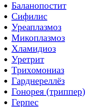
Баланопостит
Сифилис
Уреаплазмоз
Микоплазмоз
Хламидиоз
Уретрит
Трихомониаз
Гарднереллёз
Гонорея (триппер)
Герпес