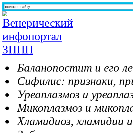
Баланопостит и его ле
Сифилис: признаки, пр
Уреаплазмоз и уреапла
Микоплазмоз и микопл
Хламидиоз, хламидии и