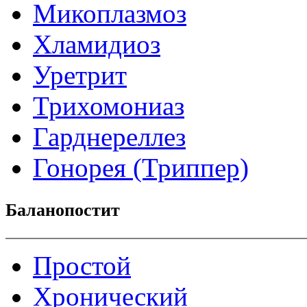
Микоплазмоз
Хламидиоз
Уретрит
Трихомониаз
Гарднереллез
Гонорея (Триппер)
Баланопостит
Простой
Хронический