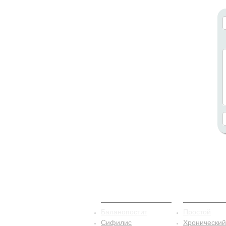
ЗППП
Баланопо
Баланопостит
Простой
Сифилис
Хронический