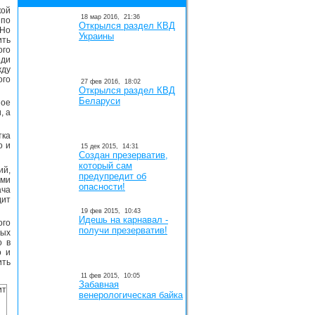
кой
18 мар 2016,
21:36
 по
Открылся раздел КВД
 Но
Украины
ить
ого
еди
жду
ого
27 фев 2016,
18:02
Открылся раздел КВД
Беларуси
ое
, а
тка
о и
15 дек 2015,
14:31
Создан презерватив,
который сам
ий,
предупредит об
ми
опасности!
ача
дит
19 фев 2015,
10:43
Идешь на карнавал -
ого
получи презерватив!
ых
о в
о и
ить
11 фев 2015,
10:05
Забавная
венерологическая байка