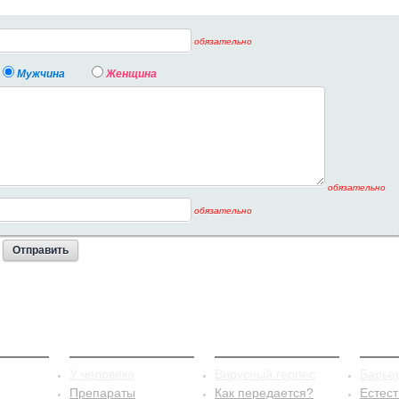
обязательно
Мужчина
Женщина
обязательно
обязательно
стит
Сифилис
Герпес
Конт
У человека
Вирусный герпес
Барье
Препараты
Как передается?
Естес