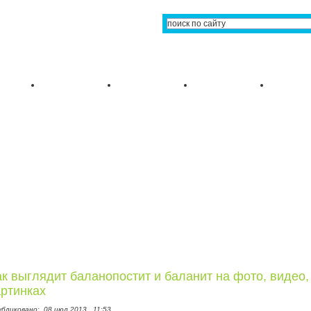
ак выглядит баланопостит и баланит на фото, видео,
артинках
убликовано:
08 июл 2013,
11:53