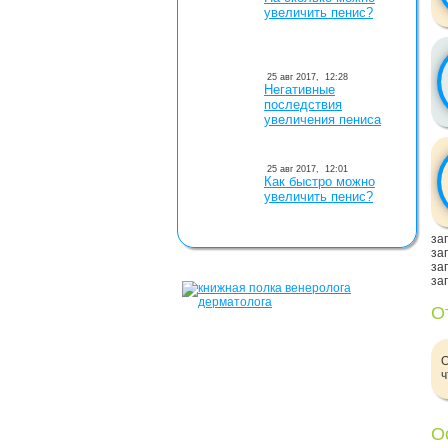
увеличить пенис?
25 авг 2017,
12:28
Негативные
последствия
увеличения пениса
25 авг 2017,
12:01
Как быстро можно
увеличить пенис?
заг
заг
заг
заг
О
О
ч
О