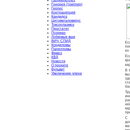
Гарднереллёз
Гонорея (триппер)
Герпес
Контрацепция
Кандидоз
Цитомегаловирус
Токсоплазмоз
Простатит
Псориаз
Лобковые вши
ВИЧ, СПИД
Ес
Кондиломы
по
Папилломы
из
Фимоз
Ес
КВД
кр
Новости
ка
О проекте
Вульвит
В 
Увеличение члена
вы
зд
ст
ба
Тр
ин
ра
не
ка
пр
С 
до
ма