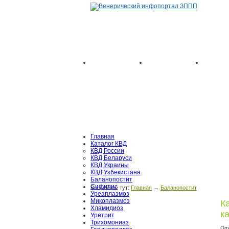
Главная
Каталог КВД
КВД России
КВД Беларуси
КВД Украины
КВД Узбекистана
Баланопостит
Сифилис
Вы сейчас тут:
Главная
→
Баланопостит
Уреаплазмоз
Микоплазмоз
К
Хламидиоз
к
Уретрит
Трихомониаз
Оп