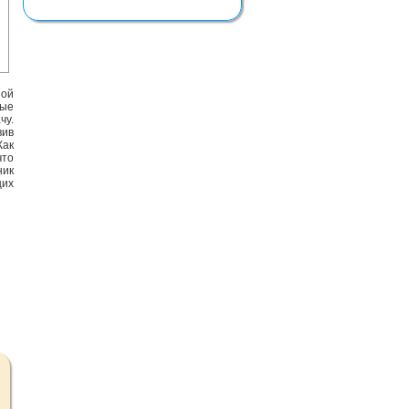
ной
ные
чу.
вив
Как
что
ник
щих