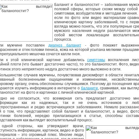
Баланит и баланопостит – заболевания мужс
половой сферы, которые схожи между собой
симптомам, возбудителям и методам лечения.
если по фото или видео материалам сравн
клиническую картину заболеваний, то с перв
взгляда можно понять, что эти популярные ср
мужского населения недуги различаются ме
собой местом локализации воспалительн
процесса.
ли мужчине поставлен
диагноз баланит
- фото покажет выраженн
краснение и отек головки пениса, кожа на которой усыпана мелкими прыщами
 препуциального мешочка сочатся капли гноя.
ли к этой клинической картине добавились
симптомы
воспаления лис
айней плоти (что бывает достаточно часто), то это баланопостит. Фото, виде
ртинок этого неприятного недуга достаточно много выложено в сети.
большинстве случаев мужчины, почувствовав дискомфорт в области генитал
званный болезненными ощущениями и изменениями, несвойственны
оровому органу, очень обеспокоены случившимся. Поэтому до посещения вр
араются изучить информацию в интернете о
баланите
, сравнивая, как выгля
ланопостит на фото и картинках с личной клинической картиной.
удно не согласиться, что всемирная сеть предлагает достаточно мн
формации как из надежных, так и не очень источников о люб
спространенных и редко встречающихся заболеваниях. Немало рассказан
й о том, что представляют собой баланит и баланопостит, а видео, фот
ртинки болезней, нередко прилагающихся к статье, способны состав
едставления как выглядит воспалительный процесс.
одной стороны, как утверждают врачи,
ступность информации, картинок, видео и фото
териалов – это огромный плюс. Многие люди,