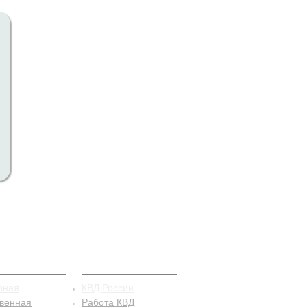
рацепция
КВД
рная
КВД России
твенная
Работа КВД