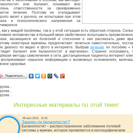
очитав о заболевании и осознав, как выглядит
ланопостит или баланит, понимают всю
епень ответственности за своевременно
чатое лечение. Поэтому не откладывают
долго визит к урологу, не испытывая при этом
раха и психологического напряжения за
учившееся.
, как у каждой проблемы, так и у этой ситуации есть обратная сторона. Силь
ловине человечества в большей мере свойственно испытывать преувеличен
рахи, касающиеся их болезней и стеснение о них рассказать даже вра
этому некоторые мужчины предпочитают лечиться самостоятельно, поста
бе диагноз по видео и фото в интернете. Выбрав
лечение
по пособию « 
глядит баланит или баланопостит в картинках». Странно осознавать, 
дбирая методы самолечения в сети, дистанционные пациенты интернет кли
 воспринимают серьезно информацию о возможных осложнениях, калеча
жское здоровье.
Поделиться…
рузка...
рузка...
рузка...
Интересные материалы по этой теме!
08 июл 2013,
11:02
Заразен ли баланопостит?
Баланопостит – распространенное заболевание половой
системы у мужчин, которое проявляется в неспецифическом