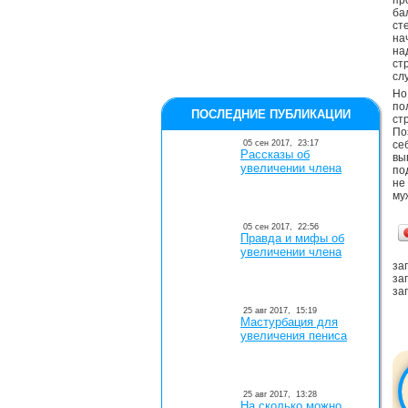
пр
ба
ст
на
на
ст
сл
Но
по
ПОСЛЕДНИЕ ПУБЛИКАЦИИ
ст
По
05 сен 2017,
23:17
се
Рассказы об
вы
увеличении члена
по
не
му
05 сен 2017,
22:56
Правда и мифы об
увеличении члена
заг
заг
заг
25 авг 2017,
15:19
Мастурбация для
увеличения пениса
25 авг 2017,
13:28
На сколько можно