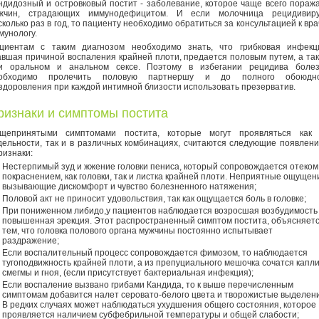
ндидозный и островковый постит - заболевание, которое чаще всего пораж
жчин, страдающих иммунодефицитом. И если молочница рецидивир
сколько раз в год, то пациенту необходимо обратиться за консультацией к вра
мунологу.
циентам с таким диагнозом необходимо знать, что грибковая инфекц
авшая причиной воспаления крайней плоти, предается половым путем, а та
и оральном и анальном сексе. Поэтому в избегании рецидива боле
обходимо пролечить половую партнершу и до полного обоюдно
здоровления при каждой интимной близости использовать презерватив.
ризнаки и симптомы постита
щепринятыми симптомами постита, которые могут проявляться как
дельности, так и в различных комбинациях, считаются следующие появлен
ризнаки:
Нестерпимый зуд и жжение головки пениса, который сопровождается отеком
покраснением, как головки, так и листка крайней плоти. Неприятные ощущен
вызывающие дискомфорт и чувство болезненного натяжения;
Половой акт не приносит удовольствия, так как ощущается боль в головке;
При пониженном либидо,у пациентов наблюдается возросшая возбудимость
повышенная эрекция. Этот распространенный симптом постита, объясняет
тем, что головка полового органа мужчины постоянно испытывает
раздражение;
Если воспалительный процесс сопровождается фимозом, то наблюдается
тугоподвижность крайней плоти, а из препуциального мешочка сочатся капл
смегмы и гноя, (если присутствует бактериальная инфекция);
Если воспаление вызвано грибами Кандида, то к выше перечисленным
симптомам добавится налет серовато-белого цвета и творожистые выделен
В редких случаях может наблюдаться ухудшения общего состояния, которое
проявляется наличием субфебрильной температуры и общей слабости;