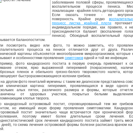
заболевание половой сферы, проявляющеес
воспалительном процессе пениса. Мес
локализации - крайняя плоть детородного орга
Если сказать точнее - ее внутренн
поверхность. Крайне редко
воспалитель
процесс листка крайней плоти
протекает
индивидуальном порядке, как правило, к н
присоединяется баланит (воспаление голо
пениса). Обоюдный воспалительный проц
зывается баланопоститом.
ли посмотреть видео или фото, то можно заметить, что проявле
спалительного процесса на пенисе отличается друг от друга. Разли
инической картины объясняется многообразием микроорганизмов, которые 
зывают и особенностями проявления
симптомов
одной и той же инфекции.
пример, фото кандидозного постита в первую очередь привлекает к с
имание отеком, ярко выраженной гиперемией (покраснением), налич
брозных пленок и обильного грязно-белого творожистого налета, кото
овоцируют быстроразмножающиеся колонии грибков.
 на другом фото гениталий мужчины с таким же диагнозом представлена сов
ая клиническая картина: гиперемия, проявляющаяся в виде одного 
скольких алых пятен, различного размера и формы, которые отчетл
раничены от здоровых участков, покрытых белыми выделениям
поминающим хлопья творога.
о кандидозный островковый постит, спровоцированный тем же грибко
ентом, но имеющий иную форму проявления симптоматики. Кандидоз
торовковый постит значительно чаще встречается при хронической фо
болевания, поэтому имеет более длительные сроки лечения. Ес
еднестатистический срок лечения кандидозного постита займет треть мес
0 дней), то схема лечения островковой формы болезни расписана врачом на
ей.