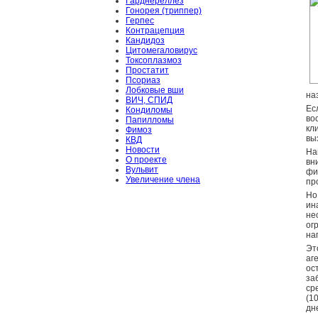
Гарднереллёз
Гонорея (триппер)
Герпес
Контрацепция
Кандидоз
Цитомегаловирус
Токсоплазмоз
Простатит
Псориаз
Лобковые вши
на
ВИЧ, СПИД
Ес
Кондиломы
во
Папилломы
кл
Фимоз
вы
КВД
Новости
На
О проекте
вн
Вульвит
фи
Увеличение члена
пр
Но
ин
не
ог
на
Эт
аг
ос
за
ср
(1
дн