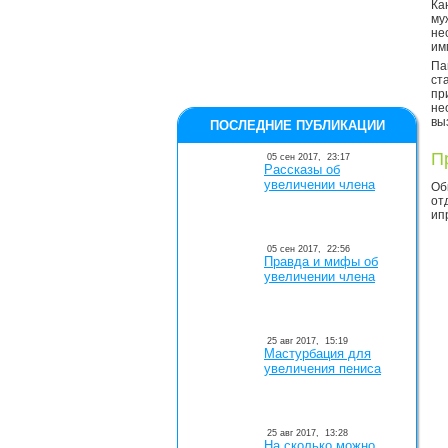
Ка
му
не
им
Па
ст
пр
не
вы
ПОСЛЕДНИЕ ПУБЛИКАЦИИ
П
05 сен 2017,
23:17
Рассказы об
увеличении члена
Об
от
ип
05 сен 2017,
22:56
Правда и мифы об
увеличении члена
25 авг 2017,
15:19
Мастурбация для
увеличения пениса
25 авг 2017,
13:28
На сколько можно