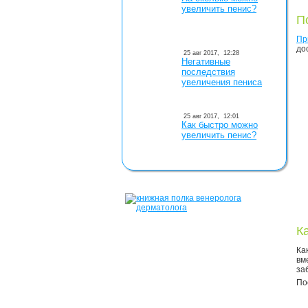
увеличить пенис?
П
Пр
до
25 авг 2017,
12:28
Негативные
последствия
увеличения пениса
25 авг 2017,
12:01
Как быстро можно
увеличить пенис?
К
Ка
вм
за
По