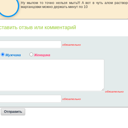
Ну мылом то точно нельзя мыть!!! А вот в чуть алом раствор
марганцовки можно держать минут по 10
ставить отзыв или комментарий
обязательно
Мужчина
Женщина
обязательно
обязательно
стит
Сифилис
Герпес
Конт