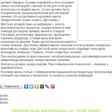
должен омывать головку и крайнюю плоть полового
члена теплой водой с мылом. Если для этой цели
используется жидкое мыло, то оно должно быть
специальным, предназначенным для интимной
гигиены. Из ассортимента кускового мыла
предпочтение лучше отдать «Детскому»;
Местное воздействие на инфекцию – агента
воспалительного процесса, осуществляется при
помощи растворов, кремов, мазей и отваров.
Растворы антисептики: мирамистин, фурацилин,
перекись водорода, а также мазь или крем
назначается врачом. Также урологом расписывается
схема лечения. Для более эффективного лечения постита можно применять
ванночки из отвара трав. Для этой цели лучше всего подойдет кора дуба,
календула, ромашка. Главное, чтобы отвар был теплым;
При необходимости врач назначит антибактериальную, противовирусную ил
иммуномодулирующую лекарственную терапию;
Контроль уровня сахара в крови. При повышенном показателе – лечение у
эндокринолога;
Половая жизнь только с применением барьерной контрацепции. Консультац
половой партнерши у гинеколога по вопросу наличия инфекций.
Поделиться…
рузка...
рузка...
рузка...
Интересные материалы по этой теме!