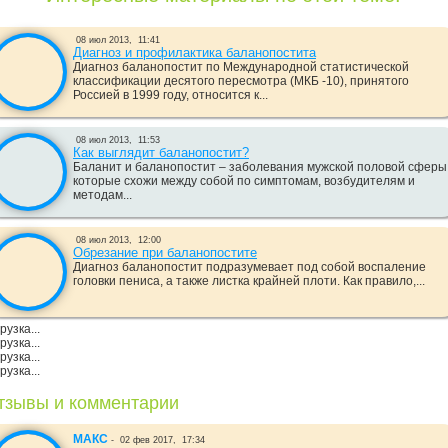
08 июл 2013,
11:41
Диагноз и профилактика баланопостита
Диагноз баланопостит по Международной статистической
классификации десятого пересмотра (МКБ -10), принятого
Россией в 1999 году, относится к...
08 июл 2013,
11:53
Как выглядит баланопостит?
Баланит и баланопостит – заболевания мужской половой сферы
которые схожи между собой по симптомам, возбудителям и
методам...
08 июл 2013,
12:00
Обрезание при баланопостите
Диагноз баланопостит подразумевает под собой воспаление
головки пениса, а также листка крайней плоти. Как правило,...
рузка...
рузка...
рузка...
рузка...
тзывы и комментарии
МАКС
-
02 фев 2017,
17:34