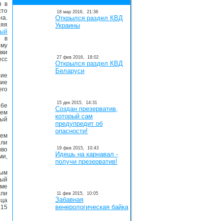
я в
то
18 мар 2016,
21:36
на.
Открылся раздел КВД
яя
Украины
ный
 в
ему
вки
27 фев 2016,
18:02
есс
Открылся раздел КВД
Беларуси
ние
чие
его
15 дек 2015,
14:31
ебе
Создан презерватив,
ием
который сам
рый
предупредит об
опасности!
сем
или
19 фев 2015,
10:43
иво
Идешь на карнавал -
и,
получи презерватив!
вым
ный
рме
ли
11 фев 2015,
10:05
Забавная
яца
венерологическая байка
 15