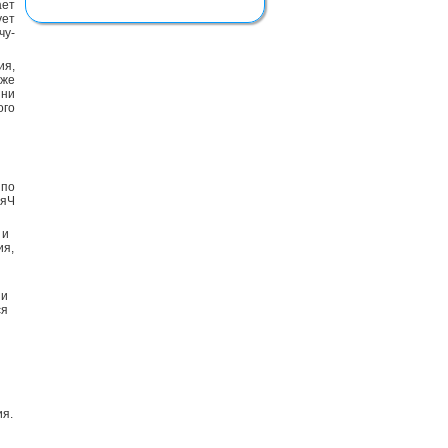
ает
ует
чу-
ия,
кже
зни
го
 по
ияЧ
 и
ия,
 и
ся
и
ия.