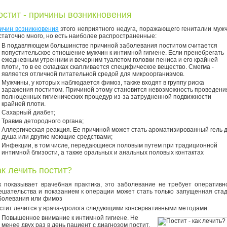
остит - причины возникновения
ичин возникновения
этого неприятного недуга, поражающего гениталии муж
статочно много, но есть наиболее распространенные:
В подавляющем большинстве причиной заболевания поститом считается
попустительское отношение мужчин к интимной гигиене. Если пренебрегать
ежедневным утренним и вечерним туалетом головки пениса и его крайней
плоти, то в ее складках скапливается специфическое вещество. Смегма -
является отличной питательной средой для микроорганизмов.
Мужчины, у которых наблюдается фимоз, также входят в группу риска
заражения поститом. Причиной этому становится невозможность проведени
полноценных гигиенических процедур из-за затрудненной подвижности
крайней плоти.
Сахарный диабет;
Травма детородного органа;
Аллергическая реакция. Ее причиной может стать ароматизированный гель 
душа или другие моющие средствами;
Инфекции, в том числе, передающиеся половым путем при традиционной
интимной близости, а также оральных и анальных половых контактах
ак лечить постит?
к показывает врачебная практика, это заболевание не требует оперативн
ешательства и показанием к операции может стать только запущенная ста
болевания или фимоз
стит лечится у врача-уролога следующими консервативными методами:
Повышенное внимание к интимной гигиене. Не
менее двух раз в день пациент с диагнозом постит,