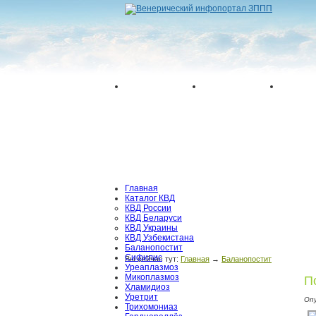
Главная
Каталог КВД
КВД России
КВД Беларуси
КВД Украины
КВД Узбекистана
Баланопостит
Сифилис
Вы сейчас тут:
Главная
→
Баланопостит
Уреаплазмоз
Микоплазмоз
П
Хламидиоз
Уретрит
Оп
Трихомониаз