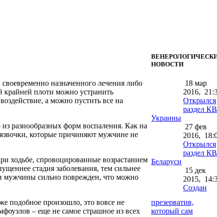
ВЕНЕРОЛОГИЧЕСК
НОВОСТИ
и своевременно назначенного лечения либо
18 мар
 крайней плоти можно устранить
2016,
21:
оздействие, а можно пустить все на
Открылся
раздел К
Украины
 из разнообразных форм воспаления. Как на
27 фев
 язвочки, которые причиняют мужчине не
2016,
18:
Открылся
раздел К
при ходьбе, спровоцированные возрастанием
Беларуси
ущеннее стадия заболевания, тем сильнее
15 дек
ган мужчины сильно поврежден, что можно
2015,
14:
Создан
 же подобное произошло, это вовсе не
презерватив,
мфоузлов – еще не самое страшное из всех
который сам