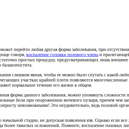
 может перейти любая другая форма заболевания, при отсутстви
роще говоря,
воспаление головки полового члена
и прилегающей
статочно простых процедур, предусматривающих лишь внешнее в
о баланопостита.
вания слишком явная, чтобы ее можно было спутать с какой-либо
рилегающих участках крайней плоти появляются многочисленные
ожняют нормальное течение его жизни в общем.
енная форма данного заболевания, можно упомянуть сложности 
сильные боли при опорожнении мочевого пузыря, причем чем зап
я попросту невозможными! Это неудивительно, ведь половой ор
о начальной стадии, не допуская появления язв. Однако если все
куда более тяжелых осложнений. Помните, воспаление паховых ли