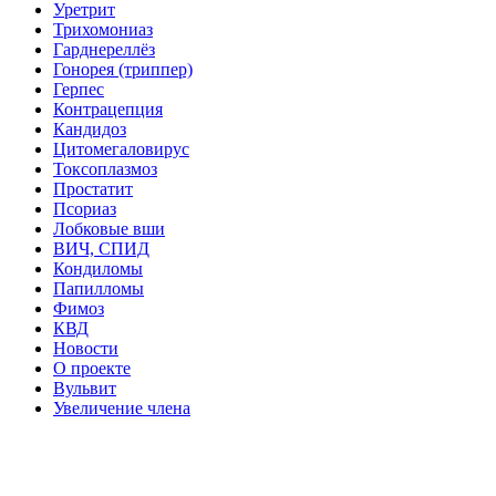
Уретрит
Трихомониаз
Гарднереллёз
Гонорея (триппер)
Герпес
Контрацепция
Кандидоз
Цитомегаловирус
Токсоплазмоз
Простатит
Псориаз
Лобковые вши
ВИЧ, СПИД
Кондиломы
Папилломы
Фимоз
КВД
Новости
О проекте
Вульвит
Увеличение члена