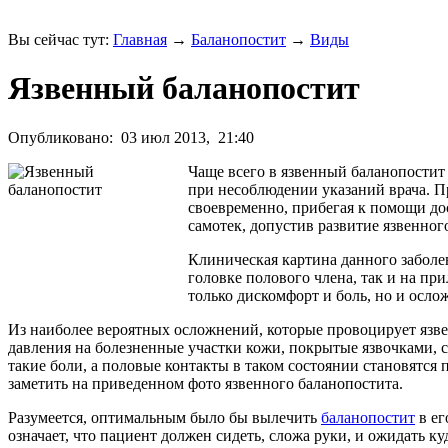
Вы сейчас тут:
Главная
→
Баланопостит
→
Виды
Язвенный баланопостит
Опубликовано:
03 июл 2013,
21:40
Чаще всего в язвенный баланопостит
при несоблюдении указаний врача. П
своевременно, прибегая к помощи до
самотек, допустив развитие язвенног
Клиническая картина данного заболе
головке полового члена, так и на п
только дискомфорт и боль, но и осл
Из наиболее вероятных осложнений, которые провоцирует язв
давления на болезненные участки кожи, покрытые язвочками, 
такие боли, а половые контакты в таком состоянии становятс
заметить на приведенном фото язвенного баланопостита.
Разумеется, оптимальным было бы вылечить
баланопостит
в ег
означает, что пациент должен сидеть, сложа руки, и ожидать 