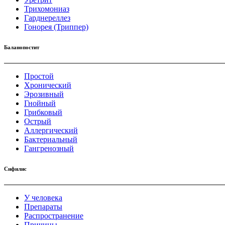
Трихомониаз
Гарднереллез
Гонорея (Триппер)
Баланопостит
Простой
Хронический
Эрозивный
Гнойный
Грибковый
Острый
Аллергический
Бактериальный
Гангренозный
Сифилис
У человека
Препараты
Распространение
Причины