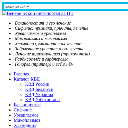
Баланопостит и его лечение
Сифилис: признаки, причины, лечение
Уреаплазмоз и уреаплазма
Микоплазмоз и микоплазма
Хламидиоз, хламидии и их лечение
Заболевание уретрит и его лечение
Лечение трихомониаза (трихомоноза)
Гарднереллёз и гарднерелла
Гонорея (триппер) и всё о нём
Главная
Каталог КВД
КВД России
КВД Беларуси
КВД Украины
КВД Узбекистана
Баланопостит
Сифилис
Уреаплазмоз
Микоплазмоз
Хламидиоз