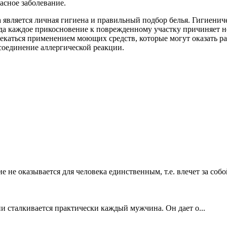
асное заболевание.
 является личная гигиена и правильный подбор белья. Гигиени
огда каждое прикосновение к поврежденному участку причиняет н
лекаться применением моющих средств, которые могут оказать р
соединение аллергической реакции.
 не оказывается для человека единственным, т.е. влечет за собой
ни сталкивается практически каждый мужчина. Он дает о...