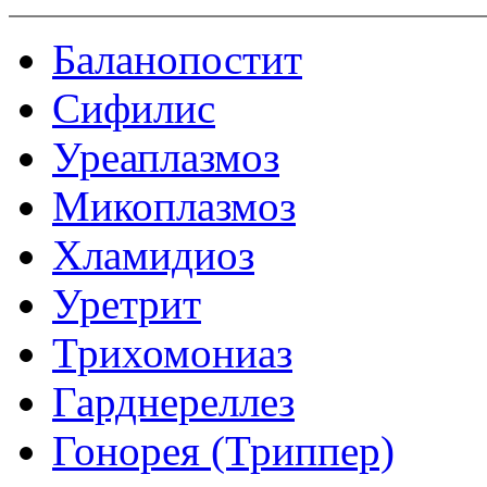
Баланопостит
Сифилис
Уреаплазмоз
Микоплазмоз
Хламидиоз
Уретрит
Трихомониаз
Гарднереллез
Гонорея (Триппер)