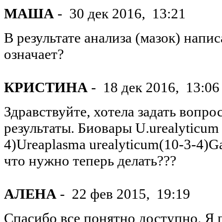
МАША
-
30 дек 2016,
13:21
В результате анализа (мазок) напис
означает?
КРИСТИНА
-
18 дек 2016,
13:06
Здравствуйте, хотела задать вопро
результаты. Биовары U.urealyticu
4)Ureaplasma urealyticum(10-3-4)Ga
что нужно теперь делать???
АЛЕНА
-
22 фев 2015,
19:19
Спасибо все понятно доступно. Я п