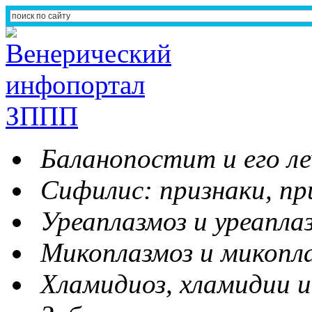
Баланопостит и его ле
Сифилис: признаки, пр
Уреаплазмоз и уреапла
Микоплазмоз и микопл
Хламидиоз, хламидии и