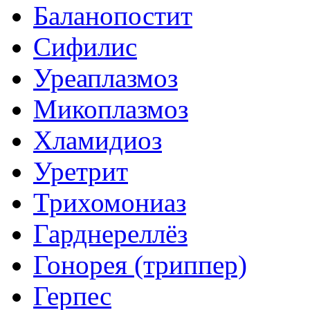
Баланопостит
Сифилис
Уреаплазмоз
Микоплазмоз
Хламидиоз
Уретрит
Трихомониаз
Гарднереллёз
Гонорея (триппер)
Герпес