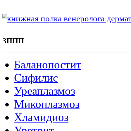
ЗППП
Баланопостит
Сифилис
Уреаплазмоз
Микоплазмоз
Хламидиоз
Уретрит