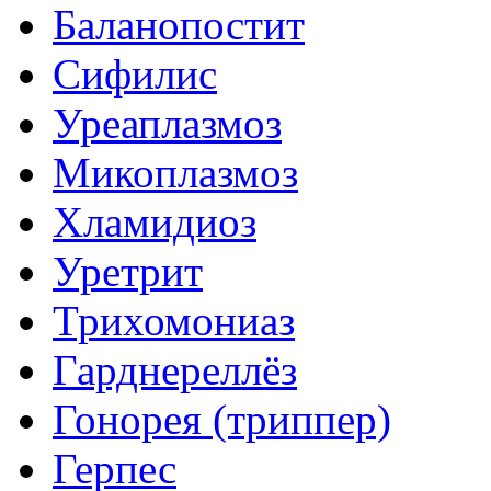
Баланопостит
Сифилис
Уреаплазмоз
Микоплазмоз
Хламидиоз
Уретрит
Трихомониаз
Гарднереллёз
Гонорея (триппер)
Герпес