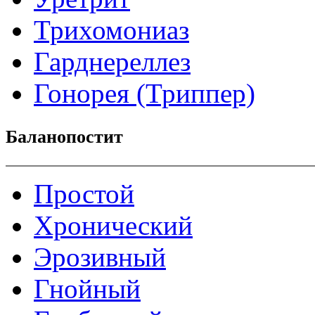
Трихомониаз
Гарднереллез
Гонорея (Триппер)
Баланопостит
Простой
Хронический
Эрозивный
Гнойный