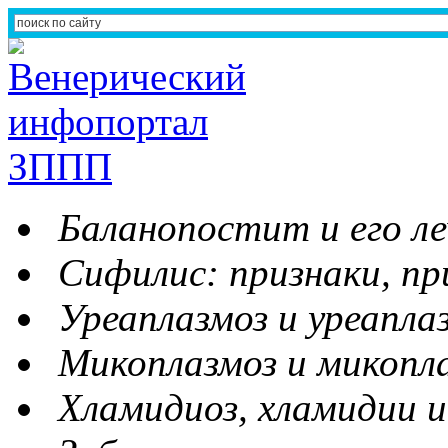
Баланопостит и его ле
Сифилис: признаки, пр
Уреаплазмоз и уреапла
Микоплазмоз и микопл
Хламидиоз, хламидии и