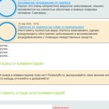
Антибиотик тетрациклин от герпеса
Герпес это очень неприятное вирусное заболевание, обычно
проявляется на слизистых оболочках и кожных покровах
человека. Сам вирус...
31 мар 2014,
16:51
Таблетки от герпеса на губах и генитального
Уничтожить полностью вирус герпеса невозможно, однако
предупредить обострение заболевания и возникновение
рецидивов можно с помощью лекарственных средств....
рузка...
рузка...
рузка...
рузка...
тзывы и комментарии
тзывов и комментариев пока нет! Пожалуйста, высказывайте свое мнение ил
то-нибудь уточняйте и добавляйте!
ставить отзыв или комментарий
обязательно