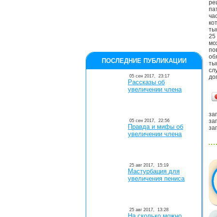
ре
па
ча
ко
ты
25
мо
по
об
ПОСЛЕДНИЕ ПУБЛИКАЦИИ
ты
сл
05 сен 2017,
23:17
до
Рассказы об
увеличении члена
заг
заг
05 сен 2017,
22:56
Правда и мифы об
заг
увеличении члена
25 авг 2017,
15:19
Мастурбация для
увеличения пениса
25 авг 2017,
13:28
На сколько можно