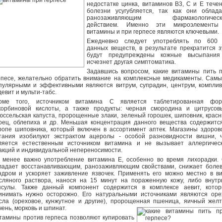
недостатке цинка, витаминов B3, C и E тече
болезни усугубляется, так как они облад
ранозаживляющим фармакологическ
действием. Именно эти микроэлементы
витамины и при герпесе являются ключевыми.
Ежедневно следует употреблять по 600
данных веществ, в результате прекратится з
будут предупреждены кожные высыпания
исчезнет другая симптоматика.
Задавшись вопросом, какие витамины пить 
рпесе, желательно обратить внимание на комплексные медикаменты. Сам
пулярными и эффективными являются витрум, супрадин, центрум, комплив
девит и мульти-табс.
оме того, источником витамина C является таблетированная фор
корбиновой кислоты, а также продукты: черная смородина и цитрусов
юссельская капуста, пророщенные злаки, зеленый горошек, шиповник, крас
рец, облепиха и др. Меньшая концентрация данного вещества содержитс
ропе шиповника, который включен в ассортимент аптек. Магазины здоров
тания изобилуют экстрактом ацеролы - особой разновидности вишни, 
ляется естественным источником витамина и не вызывает аллергичес
акций и индивидуальной непереносимости.
 менее важно употребление витамина E, особенно во время лихорадки.
ладает восстанавливающим, ранозаживляющим свойствами, снижает боле
ндром и ускоряет заживление язвочек. Применять его можно местно в в
сляного раствора, нанося на 15 минут на пораженную кожу, либо внутр
псулы. Также данный компонент содержится в комплексе аевит, кото
инимать нужно осторожно. Его натуральными источниками являются оре
сла (ореховое, кунжутное и другие), пророщенная пшеница, яичный желт
чень, морковь и шпинат.
тамины против герпеса позволяют купировать