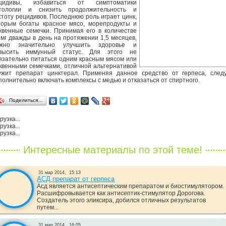
цидивы, избавиться от симптоматики
тологии и снизить продолжительность и
стоту рецидивов. Последнюю роль играет цинк,
торым богаты красное мясо, морепродукты и
квенные семечки. Принимая его в количестве
 мг дважды в день на протяжении 1,5 месяцев,
жно значительно улучшить здоровье и
высить иммунный статус. Для этого не
язательно питаться одним красным мясом или
квенными семечками, отличной альтернативой
ужит препарат цинктерал. Применяя данное средство от герпеса, след
полнительно включать комплексы с медью и отказаться от спиртного.
Поделиться…
рузка...
рузка...
рузка...
Интересные материалы по этой теме!
31 мар 2014,
15:13
АСД препарат от герпеса
Асд является антисептическим препаратом и биостимулятором.
Расшифровывается как антисептик-стимулятор Дорогова.
Создатель этого эликсира, добился отличных результатов
путем...
31 мар 2014,
16:05