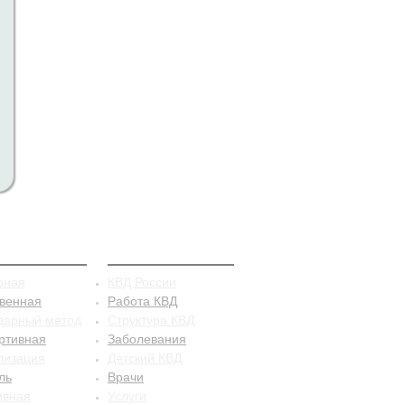
рацепция
КВД
рная
КВД России
твенная
Работа КВД
дарный метод
Структура КВД
ртивная
Заболевания
лизация
Детский КВД
ль
Врачи
ивная
Услуги