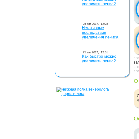
увеличить пенис?
25 авг 2017,
12:28
Негативные
последствия
увеличения пениса
25 авг 2017,
12:01
Как быстро можно
заг
увеличить пенис?
заг
заг
заг
О
О
ч
О