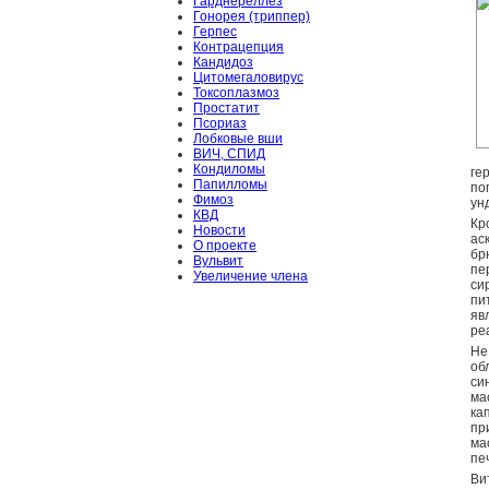
Гарднереллёз
Гонорея (триппер)
Герпес
Контрацепция
Кандидоз
Цитомегаловирус
Токсоплазмоз
Простатит
Псориаз
Лобковые вши
ВИЧ, СПИД
Кондиломы
ге
Папилломы
по
Фимоз
ун
КВД
Кр
Новости
ас
О проекте
бр
Вульвит
пе
Увеличение члена
си
пи
яв
ре
Не
об
си
ма
ка
пр
ма
пе
Ви