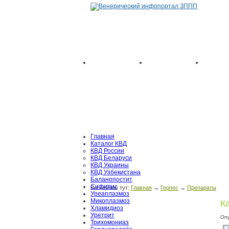
Главная
Каталог КВД
КВД России
КВД Беларуси
КВД Украины
КВД Узбекистана
Баланопостит
Сифилис
Вы сейчас тут:
Главная
→
Герпес
→
Препараты
Уреаплазмоз
Микоплазмоз
К
Хламидиоз
Уретрит
Оп
Трихомониаз