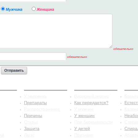
Мужчина
Женщина
обязательно
обязательно
стит
Сифилис
Герпес
Конт
У человека
Вирусный герпес
Барье
Препараты
Как передается?
Естес
Распространение
У мужчин
Кален
Причины
У женщин
Неабо
Статьи
При беременности
Стери
Защита
У детей
Спира
ий
Люэс
Признаки
Аборт