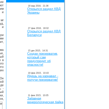
ние
ают
18 мар 2016,
21:36
им
Открылся раздел КВД
 и
Украины
 мг
уд,
 и
27 фев 2016,
18:02
Открылся раздел КВД
Беларуси
при
ыми
ит,
ма
15 дек 2015,
14:31
ые,
Создан презерватив,
ный
который сам
я в
предупредит об
ого
опасности!
что
ких
19 фев 2015,
10:43
Идешь на карнавал -
 Он
получи презерватив!
вой
иде
ь -
рый
хи,
11 фев 2015,
10:05
Забавная
ок,
венерологическая байка