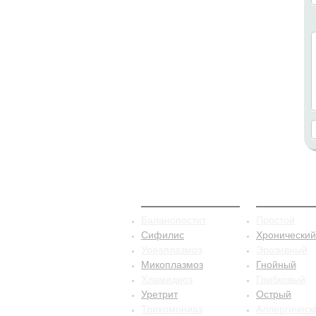
ЗППП
Баланопо
Баланопостит
Простой
Сифилис
Хронический
Уреаплазмоз
Эрозивный
Микоплазмоз
Гнойный
Хламидиоз
Грибковый
Уретрит
Острый
Трихомониаз
Аллергическ