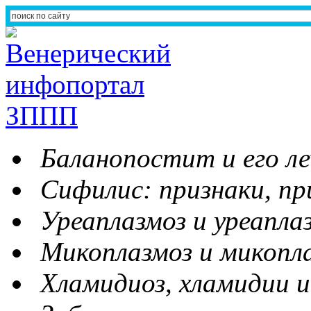
Баланопостит и его ле
Сифилис: признаки, пр
Уреаплазмоз и уреапла
Микоплазмоз и микопл
Хламидиоз, хламидии и