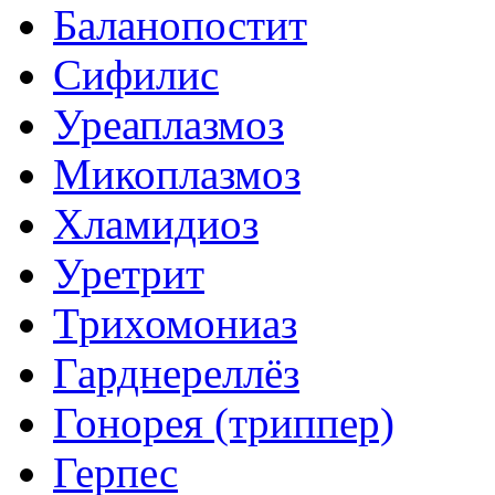
Баланопостит
Сифилис
Уреаплазмоз
Микоплазмоз
Хламидиоз
Уретрит
Трихомониаз
Гарднереллёз
Гонорея (триппер)
Герпес