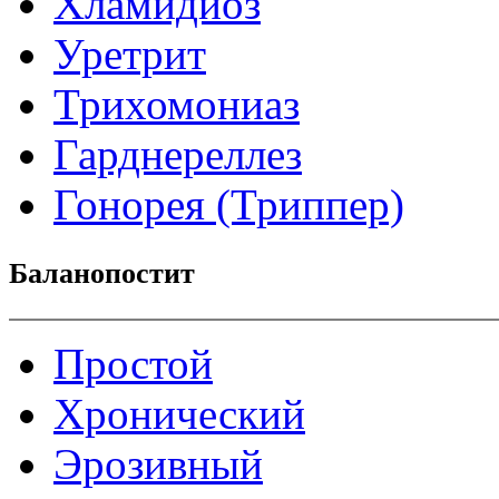
Хламидиоз
Уретрит
Трихомониаз
Гарднереллез
Гонорея (Триппер)
Баланопостит
Простой
Хронический
Эрозивный