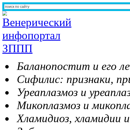
Баланопостит и его ле
Сифилис: признаки, пр
Уреаплазмоз и уреапла
Микоплазмоз и микопл
Хламидиоз, хламидии и