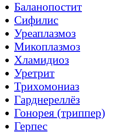
Баланопостит
Сифилис
Уреаплазмоз
Микоплазмоз
Хламидиоз
Уретрит
Трихомониаз
Гарднереллёз
Гонорея (триппер)
Герпес