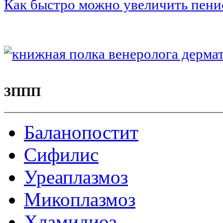
Как быстро можно увеличить пени
ЗППП
Баланопостит
Сифилис
Уреаплазмоз
Микоплазмоз
Хламидиоз