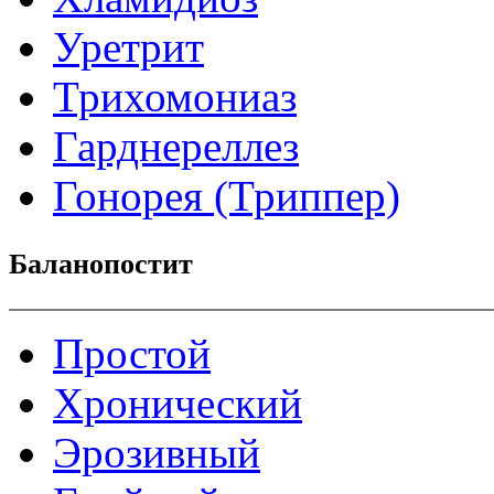
Уретрит
Трихомониаз
Гарднереллез
Гонорея (Триппер)
Баланопостит
Простой
Хронический
Эрозивный