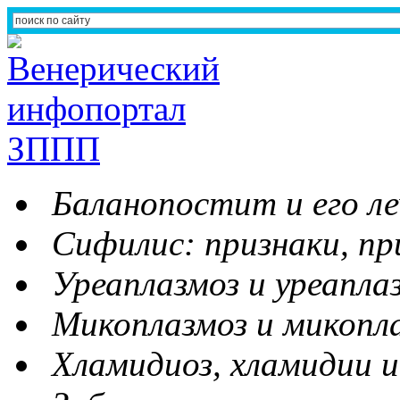
Баланопостит и его ле
Сифилис: признаки, пр
Уреаплазмоз и уреапла
Микоплазмоз и микопл
Хламидиоз, хламидии и