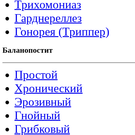
Трихомониаз
Гарднереллез
Гонорея (Триппер)
Баланопостит
Простой
Хронический
Эрозивный
Гнойный
Грибковый