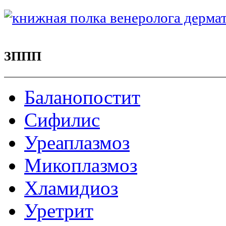
ЗППП
Баланопостит
Сифилис
Уреаплазмоз
Микоплазмоз
Хламидиоз
Уретрит