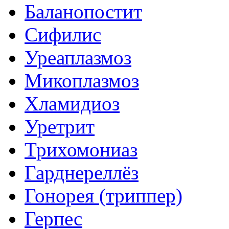
Баланопостит
Сифилис
Уреаплазмоз
Микоплазмоз
Хламидиоз
Уретрит
Трихомониаз
Гарднереллёз
Гонорея (триппер)
Герпес