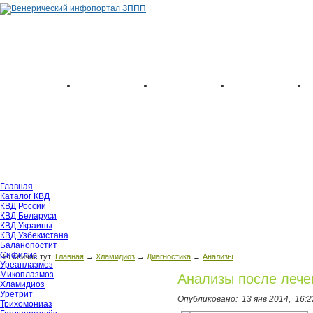
Главная
Каталог КВД
КВД России
КВД Беларуси
КВД Украины
КВД Узбекистана
Баланопостит
Сифилис
Вы сейчас тут:
Главная
→
Хламидиоз
→
Диагностика
→
Анализы
Уреаплазмоз
Микоплазмоз
Анализы после лече
Хламидиоз
Уретрит
Опубликовано:
13 янв 2014,
16:2
Трихомониаз