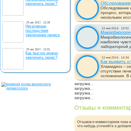
Обследование
увеличить пенис?
Обследование 
процесс, котор
нескольких исс
25 авг 2017,
12:28
Негативные
13 янв 2014,
13:51
последствия
Микробиологич
увеличения пениса
Микробиологич
наиболее чувст
лабораторной ди
25 авг 2017,
12:01
Как быстро можно
увеличить пенис?
13 янв 2014,
14:34
Как выявить х
Хламидиоз – с
отсутствии леч
осложнения. В 
загрузка...
загрузка...
загрузка...
загрузка...
Отзывы и коммента
Отзывов и комментариев пока н
что-нибудь уточняйте и добавл