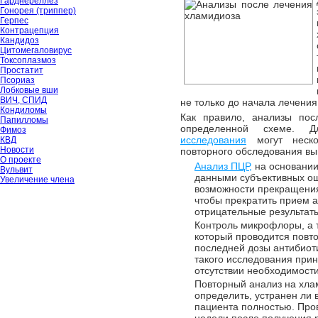
Гарднереллёз
Гонорея (триппер)
Герпес
Контрацепция
Кандидоз
Цитомегаловирус
Токсоплазмоз
Простатит
Псориаз
Лобковые вши
ВИЧ, СПИД
не только до начала лечения,
Кондиломы
Как правило, анализы пос
Папилломы
определенной схеме. Д
Фимоз
исследования
могут неско
КВД
Новости
повторного обследования в
О проекте
Анализ ПЦР,
на основании 
Вульвит
данными субъективных ощ
Увеличение члена
возможности прекращения
чтобы прекратить прием а
отрицательные результат
Контроль микрофлоры, а 
который проводится повт
последней дозы антибиоти
такого исследования при
отсутствии необходимости
Повторный анализ на хла
определить, устранен ли 
пациента полностью. Про