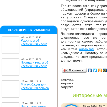
недели после получения 
Только после того, как у вра
обследований (отрицательны
пациент здоров и более ни
не угрожает. Следует отме
проводится одновременно д
разрешается тоже только
результатов всех обследован
ПОСЛЕДНИЕ ПУБЛИКАЦИИ
Лечение хламидиоза – проце
сложностью все же ост
05 сен 2017,
23:17
Рассказы об
диагностика самого заболе
увеличении члена
лечения, к которому нужно о
чем к тем
анализам
, кото
хламидиозом. Поэтому осно
следование всем предписан
05 сен 2017,
22:56
для контроля.
Правда и мифы об
увеличении члена
Поделиться…
загрузка...
25 авг 2017,
15:19
загрузка...
Мастурбация для
загрузка...
увеличения пениса
Интересные м
25 авг 2017,
13:28
На сколько можно
13 янв 2014,
13:28