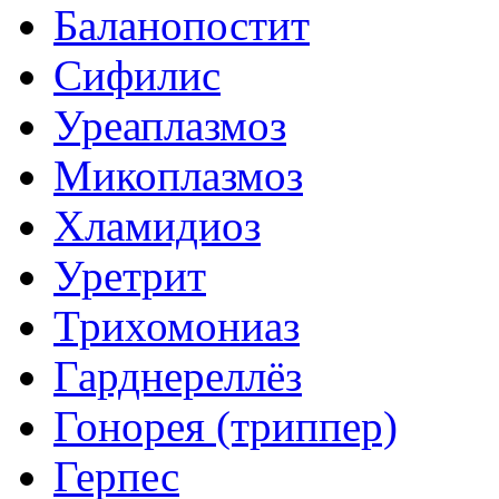
Баланопостит
Сифилис
Уреаплазмоз
Микоплазмоз
Хламидиоз
Уретрит
Трихомониаз
Гарднереллёз
Гонорея (триппер)
Герпес