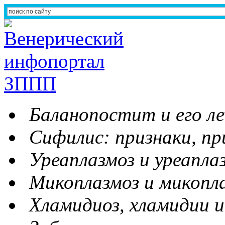
Баланопостит и его ле
Сифилис: признаки, пр
Уреаплазмоз и уреапла
Микоплазмоз и микопл
Хламидиоз, хламидии и