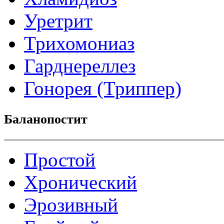
Уретрит
Трихомониаз
Гарднереллез
Гонорея (Триппер)
Баланопостит
Простой
Хронический
Эрозивный