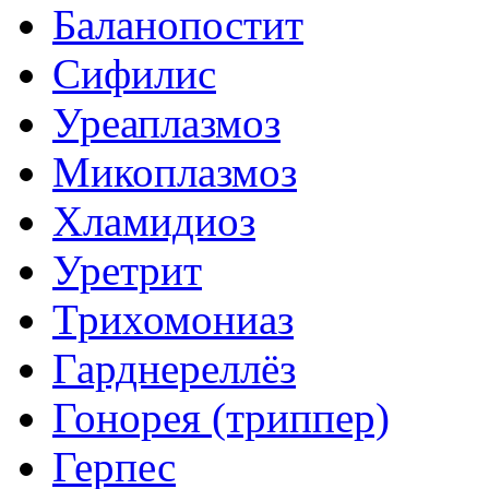
Баланопостит
Сифилис
Уреаплазмоз
Микоплазмоз
Хламидиоз
Уретрит
Трихомониаз
Гарднереллёз
Гонорея (триппер)
Герпес