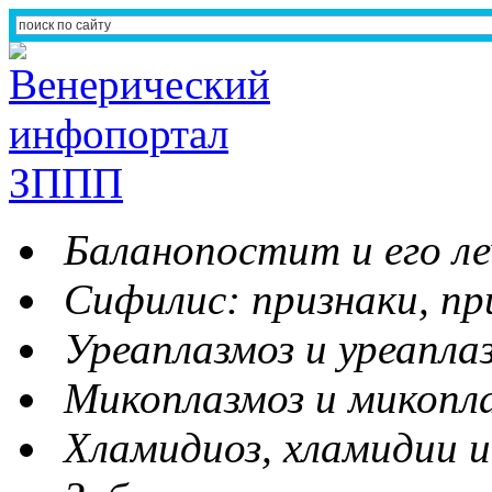
Баланопостит и его ле
Сифилис: признаки, пр
Уреаплазмоз и уреапла
Микоплазмоз и микопл
Хламидиоз, хламидии и