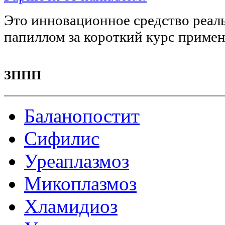
Это инновационное средство реаль
папиллом за короткий курс примен
ЗППП
Баланопостит
Сифилис
Уреаплазмоз
Микоплазмоз
Хламидиоз