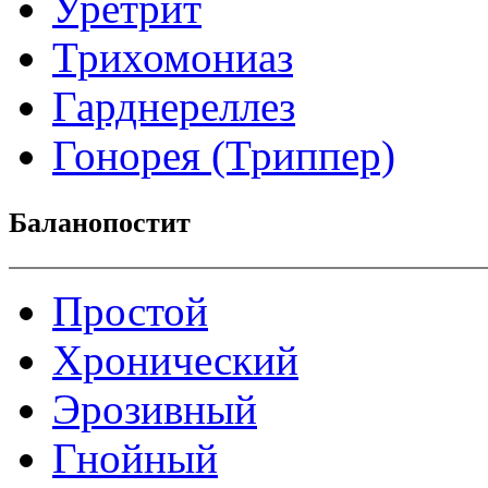
Уретрит
Трихомониаз
Гарднереллез
Гонорея (Триппер)
Баланопостит
Простой
Хронический
Эрозивный
Гнойный