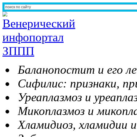
Баланопостит и его ле
Сифилис: признаки, пр
Уреаплазмоз и уреапла
Микоплазмоз и микопл
Хламидиоз, хламидии и