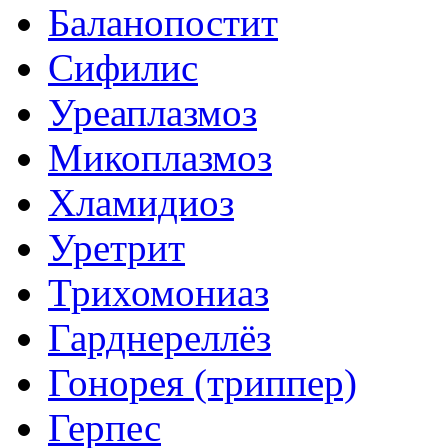
Баланопостит
Сифилис
Уреаплазмоз
Микоплазмоз
Хламидиоз
Уретрит
Трихомониаз
Гарднереллёз
Гонорея (триппер)
Герпес