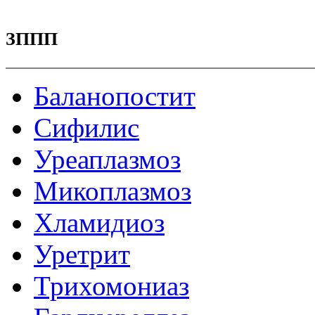
ЗППП
Баланопостит
Сифилис
Уреаплазмоз
Микоплазмоз
Хламидиоз
Уретрит
Трихомониаз