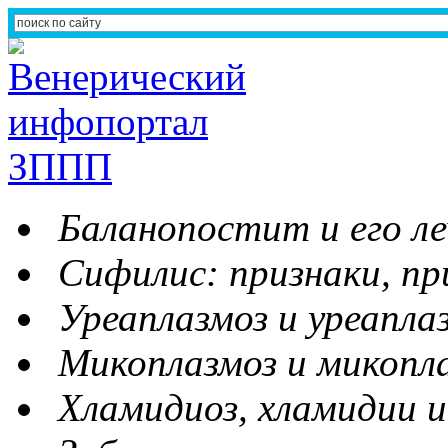
Баланопостит и его ле
Сифилис: признаки, пр
Уреаплазмоз и уреапла
Микоплазмоз и микопл
Хламидиоз, хламидии и