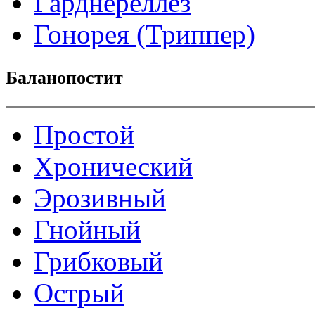
Гарднереллез
Гонорея (Триппер)
Баланопостит
Простой
Хронический
Эрозивный
Гнойный
Грибковый
Острый