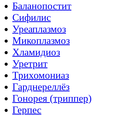
Баланопостит
Сифилис
Уреаплазмоз
Микоплазмоз
Хламидиоз
Уретрит
Трихомониаз
Гарднереллёз
Гонорея (триппер)
Герпес