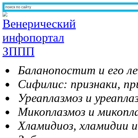
Баланопостит и его ле
Сифилис: признаки, пр
Уреаплазмоз и уреапла
Микоплазмоз и микопл
Хламидиоз, хламидии и