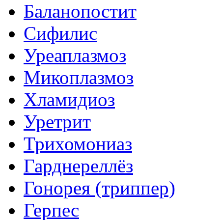
Баланопостит
Сифилис
Уреаплазмоз
Микоплазмоз
Хламидиоз
Уретрит
Трихомониаз
Гарднереллёз
Гонорея (триппер)
Герпес