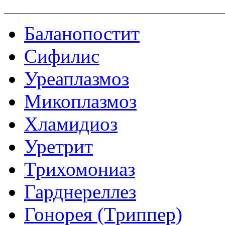
Баланопостит
Сифилис
Уреаплазмоз
Микоплазмоз
Хламидиоз
Уретрит
Трихомониаз
Гарднереллез
Гонорея (Триппер)