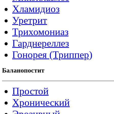
Хламидиоз
Уретрит
Трихомониаз
Гарднереллез
Гонорея (Триппер)
Баланопостит
Простой
Хронический
Эрозивный