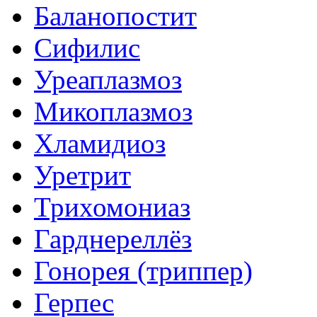
Баланопостит
Сифилис
Уреаплазмоз
Микоплазмоз
Хламидиоз
Уретрит
Трихомониаз
Гарднереллёз
Гонорея (триппер)
Герпес