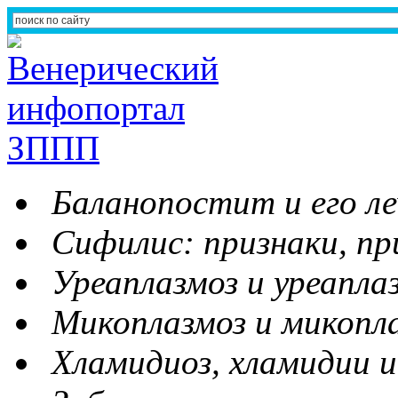
Баланопостит и его ле
Сифилис: признаки, пр
Уреаплазмоз и уреапла
Микоплазмоз и микопл
Хламидиоз, хламидии и