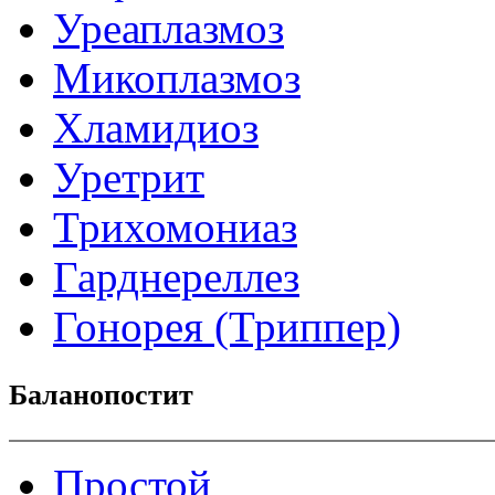
Уреаплазмоз
Микоплазмоз
Хламидиоз
Уретрит
Трихомониаз
Гарднереллез
Гонорея (Триппер)
Баланопостит
Простой