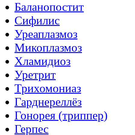
Баланопостит
Сифилис
Уреаплазмоз
Микоплазмоз
Хламидиоз
Уретрит
Трихомониаз
Гарднереллёз
Гонорея (триппер)
Герпес