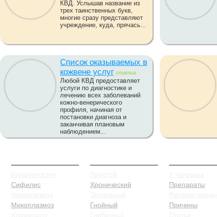
КВД. Услышав название из
трех таинственных букв,
многие сразу представляют
учреждение, куда, прячась...
Список оказываемых в
кожвене услуг
статья
Любой КВД предоставляет
услуги по диагностике и
лечению всех заболеваний
кожно-венерического
профиля, начиная от
постановки диагноза и
заканчивая плановым
наблюдением...
ЗППП
Баланопостит
Сифилис
Баланопостит
Простой
У человека
Сифилис
Хронический
Препараты
Уреаплазмоз
Эрозивный
Распростране
Микоплазмоз
Гнойный
Причины
Хламидиоз
Грибковый
Статьи