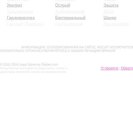
Уретрит
Острый
Защита
Трихомониаз
Аллергический
Люэс
Гарднереллез
Бактериальный
Шанкр
Гонорея (Триппер)
Гангренозный
Последствия
ВНИМАНИЕ!
ИНФОРМАЦИЯ, ОПУБЛИКОВАННАЯ НА САЙТЕ, НОСИТ ИСКЛЮЧИТЕЛ
ОБЯЗАТЕЛЬНО ПРОКОНСУЛЬТИРУЙТЕСЬ С ВАШИМ ЛЕЧАЩИМ ВРАЧОМ!
© 2010-2016 zppp.Saharniy-Diabet.com
О проекте
Обратн
Копирование материалов разрешено только с
|
указанием активной ссылки на первоисточник