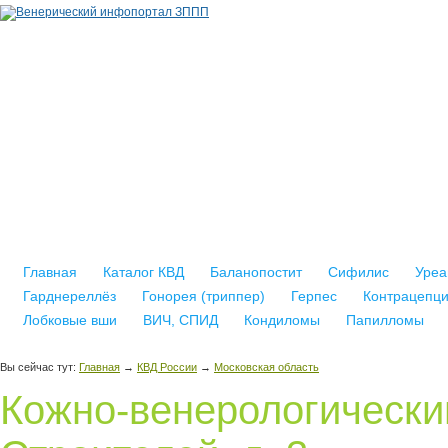
Главная
Каталог КВД
Баланопостит
Сифилис
Уреа
Гарднереллёз
Гонорея (триппер)
Герпес
Контрацепц
Лобковые вши
ВИЧ, СПИД
Кондиломы
Папилломы
Вы сейчас тут:
Главная
→
КВД России
→
Московская область
Кожно-венерологический