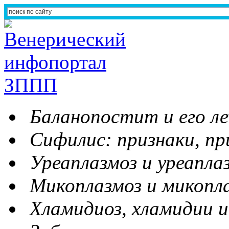
Баланопостит и его ле
Сифилис: признаки, пр
Уреаплазмоз и уреапла
Микоплазмоз и микопл
Хламидиоз, хламидии и