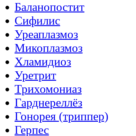
Баланопостит
Сифилис
Уреаплазмоз
Микоплазмоз
Хламидиоз
Уретрит
Трихомониаз
Гарднереллёз
Гонорея (триппер)
Герпес