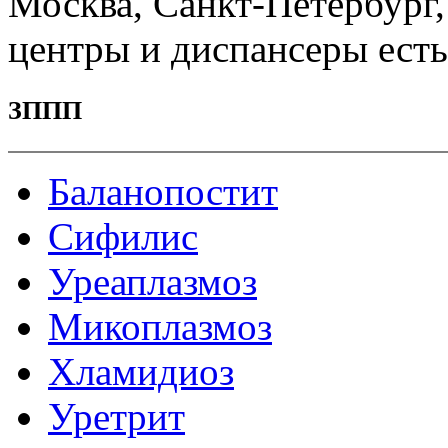
Москва, Санкт-Петербург,
центры и диспансеры есть 
ЗППП
Баланопостит
Сифилис
Уреаплазмоз
Микоплазмоз
Хламидиоз
Уретрит