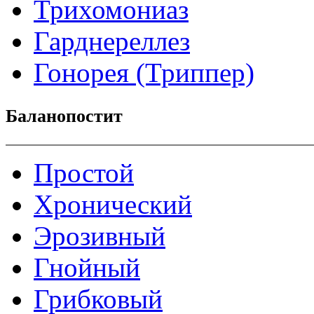
Трихомониаз
Гарднереллез
Гонорея (Триппер)
Баланопостит
Простой
Хронический
Эрозивный
Гнойный
Грибковый