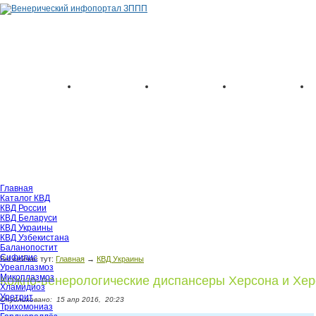
Главная
Каталог КВД
КВД России
КВД Беларуси
КВД Украины
КВД Узбекистана
Баланопостит
Сифилис
Вы сейчас тут:
Главная
→
КВД Украины
Уреаплазмоз
Микоплазмоз
Кожно-венерологические диспансеры Херсона и Хер
Хламидиоз
Уретрит
Опубликовано:
15 апр 2016,
20:23
Трихомониаз