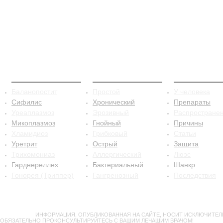
ЗППП
Баланопостит
Сифилис
Баланопостит
Простой
У человека
Сифилис
Хронический
Препараты
Уреаплазмоз
Эрозивный
Распростране
Микоплазмоз
Гнойный
Причины
Хламидиоз
Грибковый
Статьи
Уретрит
Острый
Защита
Трихомониаз
Аллергический
Люэс
Гарднереллез
Бактериальный
Шанкр
Гонорея (Триппер)
Гангренозный
Последствия
ВНИМАНИЕ!
ИНФОРМАЦИЯ, ОПУБЛИКОВАННАЯ НА САЙТЕ, НОСИТ ИСКЛЮЧИТЕЛ
ОБЯЗАТЕЛЬНО ПРОКОНСУЛЬТИРУЙТЕСЬ С ВАШИМ ЛЕЧАЩИМ ВРАЧОМ!