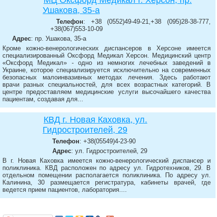
МЦ Оксфорд Медикал г. Херсон, пр.
Ушакова, 35-а
Телефон
: +38 (0552)49-49-21,+38 (095)28-38-777,
+38(067)553-10-09
Адрес
: пр. Ушакова, 35-а
Кроме кожно-венерологических диспансеров в Херсоне имеется
специализированный Оксфорд Медикал Херсон. Медицинский центр
«Оксфорд Медикал» - одно из немногих лечебных заведений в
Украине, которое специализируется исключительно на современных
безопасных малоинвазивных методах лечения. Здесь работают
врачи разных специальностей, для всех возрастных категорий. В
центре предоставляем медицинские услуги высочайшего качества
пациентам, создавая для...
КВД г. Новая Каховка, ул.
Гидростроителей, 29
Телефон
: +38(05549)4-23-90
Адрес
: ул. Гидростроителей, 29
В г. Новая Каховка имеется кожно-венерологический диспансер и
поликлиника. КВД расположен по адресу ул. Гидротехников, 29. В
отдельном помещении располагается поликлиника. По адресу ул.
Калинина, 30 размещается регистратура, кабинеты врачей, где
ведется прием пациентов, лаборатория....