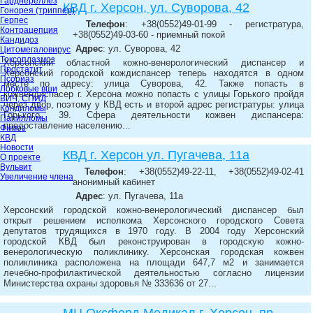
Гарднереллёз
КВД г. Херсон, ул. Суворова, 42
Гонорея (триппер)
Герпес
Телефон
: +38(0552)49-01-99 - регистратура,
Контрацепция
+38(0552)49-03-60 - приемный покой
Кандидоз
Адрес
: ул. Суворова, 42
Цитомегаловирус
Токсоплазмоз
Херсонский областной кожно-венерологический диспансер и
Простатит
Херсонский городской кождиспансер теперь находятся в одном
Псориаз
месте по адресу: улица Суворова, 42. Также попасть в
Лобковые вши
кожвендиспасер г. Херсона можно попасть с улицы Горького пройдя
ВИЧ, СПИД
через двор, поэтому у КВД есть и второй адрес регистратуры: улица
Кондиломы
Горького, 39. Сфера деятельности кожвен диспансера:
Папилломы
предоставление населению...
Фимоз
КВД
Новости
КВД г. Херсон ул. Пугачева, 11а
О проекте
Вульвит
Телефон
: +38(0552)49-22-11, +38(0552)49-02-41
Увеличение члена
анонимный кабинет
Адрес
: ул. Пугачева, 11а
Херсонский городской кожно-венерологический диспансер был
открыт решением исполкома Херсонского городского Совета
депутатов трудящихся в 1970 году. В 2004 году Херсонский
городской КВД был реконструирован в городскую кожно-
венерологическую поликлинику. Херсонская городская кожвен
поликлиника расположена на площади 647,7 м2 и занимается
лечебно-профилактической деятельностью согласно лицензии
Министерства охраны здоровья № 333636 от 27...