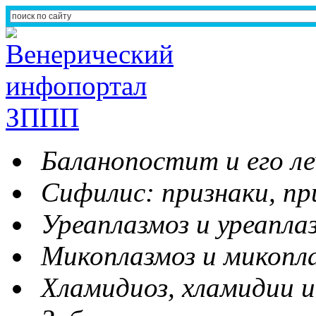
Баланопостит и его ле
Сифилис: признаки, пр
Уреаплазмоз и уреапла
Микоплазмоз и микопл
Хламидиоз, хламидии и