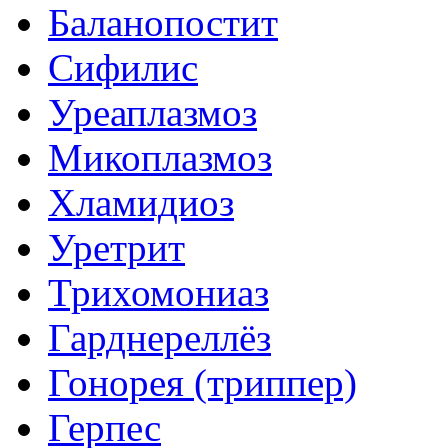
Баланопостит
Сифилис
Уреаплазмоз
Микоплазмоз
Хламидиоз
Уретрит
Трихомониаз
Гарднереллёз
Гонорея (триппер)
Герпес