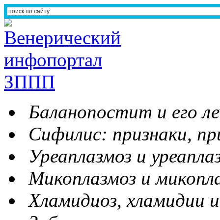
Баланопостит и его ле
Сифилис: признаки, пр
Уреаплазмоз и уреапла
Микоплазмоз и микопл
Хламидиоз, хламидии и