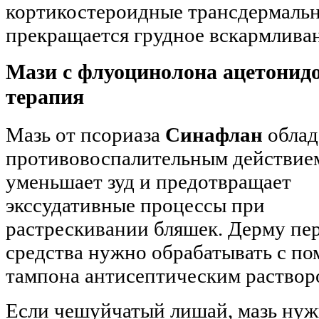
кортикостероидные трансдермальн
прекращается грудное вскармлива
Мази с флуоцинолона ацетонид
терапия
Мазь от псориаза
Синафлан
облад
противовоспалительным действием
уменьшает зуд и предотвращает
экссудативные процессы при
растрескивании бляшек. Дерму пе
средства нужно обрабатывать с п
тампона антисептическим раствор
Если чешуйчатый лишай, мазь нуж