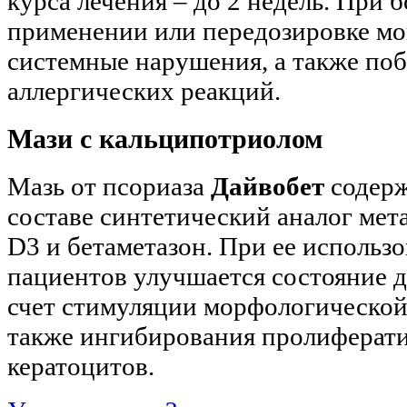
курса лечения – до 2 недель. При 
применении или передозировке мо
системные нарушения, а также по
аллергических реакций.
Мази с кальципотриолом
Мазь от псориаза
Дайвобет
содерж
составе синтетический аналог мет
D3 и бетаметазон. При ее использ
пациентов улучшается состояние д
счет стимуляции морфологическо
также ингибирования пролиферат
кератоцитов.