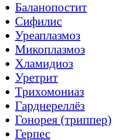
Баланопостит
Сифилис
Уреаплазмоз
Микоплазмоз
Хламидиоз
Уретрит
Трихомониаз
Гарднереллёз
Гонорея (триппер)
Герпес