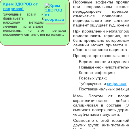
Побочные эффекты проявл
Крем ЗДОРОВ от
при неправильном испол
псориаза!
передозировке препар
Заурядные врачи и
отмечаться появление ф
фармацевты, к
периорального или аллерги
народным методам
пациент ощущает зуд, жжени
лечения испытывают
неприязнь, но этот препарат
При проявлении неблагопри
перевернул картину с ног на голову...
приостановить терапию, в
быть предельно осторожным
лечении может привести к
общего состояния пациента.
Препарат противопоказано п
Беременности и грудном 
Повышенной чувствительно
Кожных инфекциях;
Розовых угрях;
Туберкулезе и
сифилисе
;
Поствакцинальных реакци
Мазь Элоком от псориа
кератолитического дейс
салициловая в составе (
смягчает поверхность дерм
чешуйчатыми папулами.
Совместно с этой терапие
других групп: антигистамин