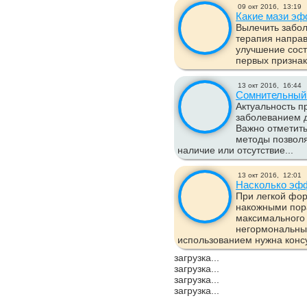
09 окт 2016,
13:19
Какие мази эф
Вылечить забо
терапия направ
улучшение сост
первых признак
13 окт 2016,
16:44
Сомнительный
Актуальность п
заболеванием д
Важно отметить
методы позволя
наличие или отсутствие...
13 окт 2016,
12:01
Насколько эфф
При легкой фо
накожными пор
максимального
негормональны
использованием нужна консу
загрузка...
загрузка...
загрузка...
загрузка...