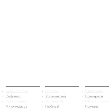
ЗППП
Баланопостит
Сифилис
Баланопостит
Простой
У человека
Сифилис
Хронический
Препараты
Уреаплазмоз
Эрозивный
Распростране
Микоплазмоз
Гнойный
Причины