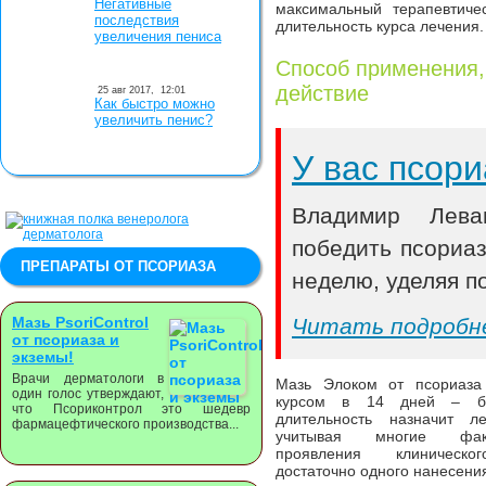
Негативные
максимальный терапевтиче
последствия
длительность курса лечения.
увеличения пениса
Способ применения,
действие
25 авг 2017,
12:01
Как быстро можно
увеличить пенис?
У вас псори
Владимир Лева
победить псориа
ПРЕПАРАТЫ ОТ ПСОРИАЗА
неделю, уделяя по
Мазь PsoriСontrol
Читать подробн
от псориаза и
экземы!
Врачи дерматологи в
Мазь Элоком от псориаза 
один голос утверждают,
курсом в 14 дней – б
что Псориконтрол это шедевр
длительность назначит л
фармацефтического производства...
учитывая многие фа
проявления клиническ
достаточно одного нанесения