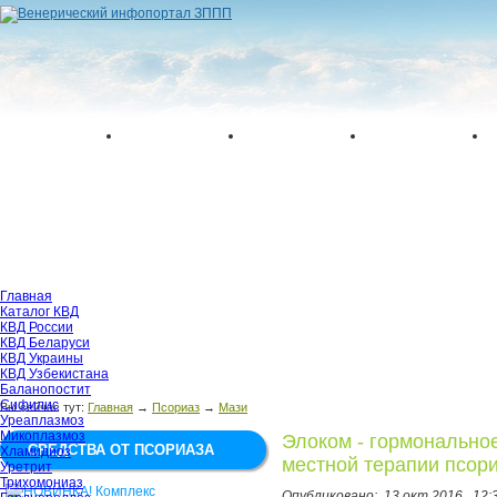
Главная
Каталог КВД
КВД России
КВД Беларуси
КВД Украины
КВД Узбекистана
Баланопостит
Сифилис
Вы сейчас тут:
Главная
→
Псориаз
→
Мази
Уреаплазмоз
Микоплазмоз
Элоком - гормонально
СРЕДСТВА ОТ ПСОРИАЗА
Хламидиоз
местной терапии псор
Уретрит
Трихомониаз
Опубликовано:
13 окт 2016,
12: