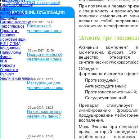
Гарднереллёз
Гонорея (триппер)
При появлении первых приз
Герпес
к специалисту и проконсуль
ПОСЛЕДНИЕ ПУБЛИКАЦИИ
Контрацепция
попытках самолечения меня
Кандидоз
влечет за собой неправильн
Цитомегаловирус
05 сен 2017,
23:17
назначение неэффективного
Рассказы об
Токсоплазмоз
увеличении члена
Простатит
Псориаз
Элоком при псориаз
Лобковые вши
ВИЧ, СПИД
Активный компонент п
Кондиломы
05 сен 2017,
22:56
мометазона фуорат. Это
Папилломы
Правда и мифы об
Фимоз
вещество относится
увеличении члена
КВД
синтетических глюкокортикос
Новости
Обладает сле
О проекте
фармакологическими эффек
Вульвит
Увеличение члена
25 авг 2017,
15:19
Противозудный;
Мастурбация для
Антиэкссудативный;
увеличения пениса
Противовоспалительный;
Сосудосуживающий.
Препарат стимулирует 
25 авг 2017,
13:28
ингибированию фосфоли
На сколько можно
продуцирование лейкотриен
увеличить пенис?
воспаления.
Мазь Элоком при псориазе
врача, который определи
особенности организма
25 авг 2017,
12:28