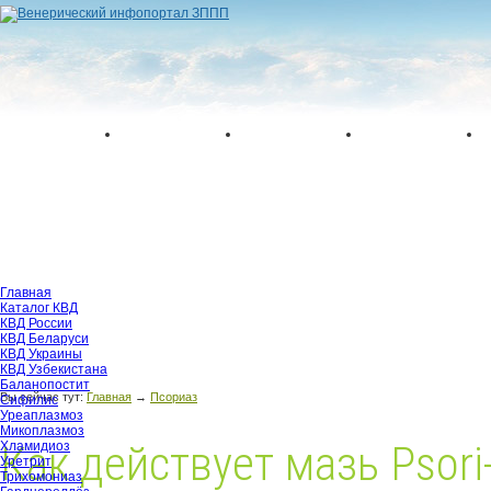
Главная
Каталог КВД
КВД России
КВД Беларуси
КВД Украины
КВД Узбекистана
Баланопостит
Вы сейчас тут:
Главная
→
Псориаз
Сифилис
Уреаплазмоз
Микоплазмоз
Как действует мазь Psori
Хламидиоз
Уретрит
Трихомониаз