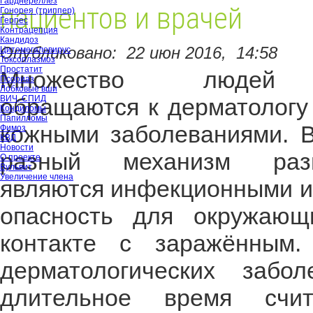
Гарднереллёз
пациентов и врачей
Гонорея (триппер)
Герпес
Контрацепция
Кандидоз
Опубликовано:
22 июн 2016,
14:58
Цитомегаловирус
Токсоплазмоз
Простатит
Множество людей 
Псориаз
Лобковые вши
ВИЧ, СПИД
обращаются к дерматологу
Кондиломы
Папилломы
кожными заболеваниями. 
Фимоз
КВД
Новости
разный механизм раз
О проекте
Вульвит
Увеличение члена
являются инфекционными и
опасность для окружающ
контакте с заражённым
дерматологических забо
длительное время счи