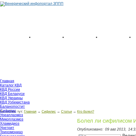
Главная
Каталог КВД
КВД России
КВД Беларуси
КВД Украины
КВД Узбекистана
Баланопостит
Сифилис
Вы сейчас тут:
Главная
→
Сифилис
→
Статьи
→
Кто болел?
Уреаплазмоз
Микоплазмоз
Болел ли сифилисом 
Хламидиоз
Уретрит
Опубликовано:
09 авг 2013,
14:3
Трихомониаз
Велик