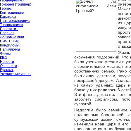
Гарднереллёз
интер
Гонорея (триппер)
Герпес
Может
Контрацепция
пытае
Кандидоз
щекотл
Цитомегаловирус
из ца
Токсоплазмоз
изнур
Простатит
прост
Псориаз
завес
Лобковые вши
ВИЧ, СПИД
приот
Кондиломы
отыска
Папилломы
Жизнь 
Фимоз
окружения подозрений, что
КВД
была увенчана утехами и ув
Новости
О проекте
в сомнительных местах, пото
Вульвит
собственную семью. Рано о
Увеличение члена
был лишен детства и, почувс
прекрасной девушке Анаста
из самых удачных. Царь и
браке у них родилось 6 дете
Эти факты доказательство т
заболеть сифилисом, пот
супругой.
Недолгим было семейное с
подаренных Анастасией, ч
супружеской жизни, сконча
изменили нрав царя и его 
превращается в необузданно