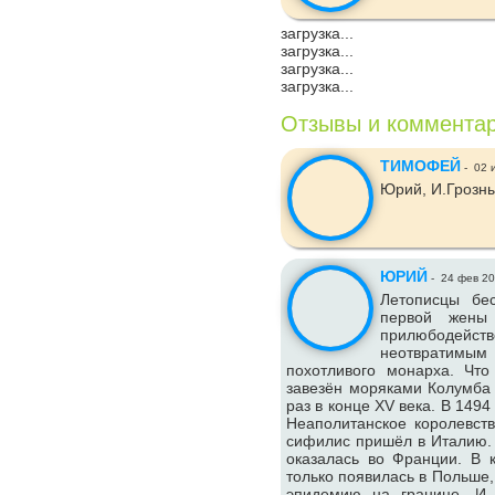
загрузка...
загрузка...
загрузка...
загрузка...
Отзывы и коммента
ТИМОФЕЙ
-
02 
Юрий, И.Грозны
ЮРИЙ
-
24 фев 2
Летописцы бес
первой жены
прилюбодейст
неотвратим
похотливого монарха. Чт
завезён моряками Колумба 
раз в конце XV века. В 1494 
Неаполитанское королевств
сифилис пришёл в Италию. 
оказалась во Франции. В 
только появилась в Польше,
эпидемию на границе. И