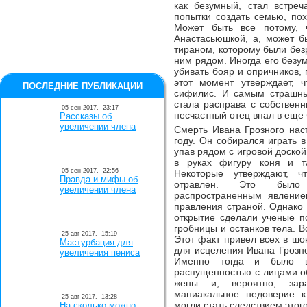
как безумный, стал встре
попытки создать семью, по
Может быть все потому, 
Анастасьюшкой, а, может б
тираном, которому были без
ним рядом. Иногда его безу
убивать бояр и опричников, 
этот момент утверждает, ч
ПОСЛЕДНИЕ ПУБЛИКАЦИИ
сифилис. И самым страшны
стала расправа с собственн
05 сен 2017,
23:17
несчастный отец впал в еще
Рассказы об
увеличении члена
Смерть Ивана Грозного нас
году. Он собирался играть 
упав рядом с игровой доской
в руках фигуру коня и та
05 сен 2017,
22:56
Некоторые утверждают, 
Правда и мифы об
отравлен. Это было 
увеличении члена
распространенным явление
правления страной. Однако
открытие сделали ученые п
гробницы и останков тела. В
25 авг 2017,
15:19
Этот факт привел всех в шо
Мастурбация для
для исцеления Ивана Грозно
увеличения пениса
Именно тогда и было в
распущенностью с лицами о
жены и, вероятно, зара
маниакальное недоверие к
25 авг 2017,
13:28
могли стать следствием этог
На сколько можно