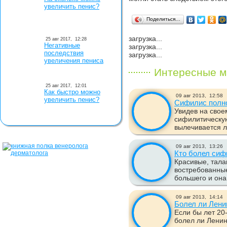
увеличить пенис?
Поделиться…
загрузка...
25 авг 2017,
12:28
Негативные
загрузка...
последствия
загрузка...
увеличения пениса
Интересные м
25 авг 2017,
12:01
Как быстро можно
09 авг 2013,
12:58
увеличить пенис?
Сифилис полн
Увидев на свое
сифилитическую
вылечивается ли
09 авг 2013,
13:26
Кто болел си
Красивые, тала
востребованные
большего и она
09 авг 2013,
14:14
Болел ли Лен
Если бы лет 20-
болел ли Ленин