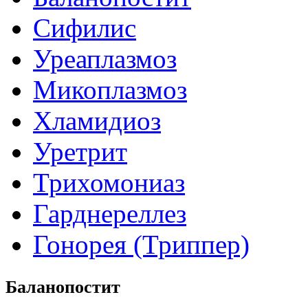
Сифилис
Уреаплазмоз
Микоплазмоз
Хламидиоз
Уретрит
Трихомониаз
Гарднереллез
Гонорея (Триппер)
Баланопостит