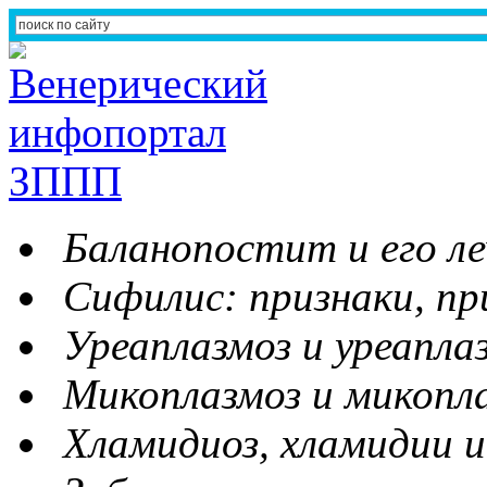
Баланопостит и его ле
Сифилис: признаки, пр
Уреаплазмоз и уреапла
Микоплазмоз и микопл
Хламидиоз, хламидии и