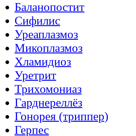
Баланопостит
Сифилис
Уреаплазмоз
Микоплазмоз
Хламидиоз
Уретрит
Трихомониаз
Гарднереллёз
Гонорея (триппер)
Герпес