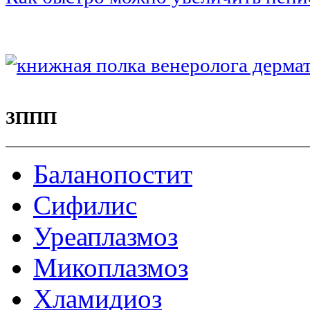
ЗППП
Баланопостит
Сифилис
Уреаплазмоз
Микоплазмоз
Хламидиоз