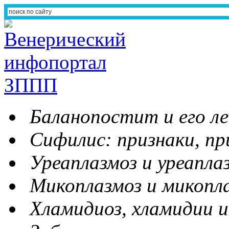
Баланопостит и его ле
Сифилис: признаки, пр
Уреаплазмоз и уреапла
Микоплазмоз и микопл
Хламидиоз, хламидии и