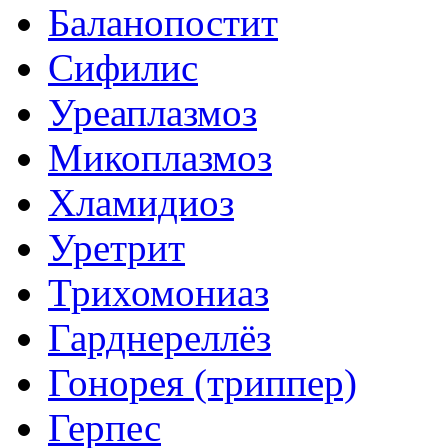
Баланопостит
Сифилис
Уреаплазмоз
Микоплазмоз
Хламидиоз
Уретрит
Трихомониаз
Гарднереллёз
Гонорея (триппер)
Герпес