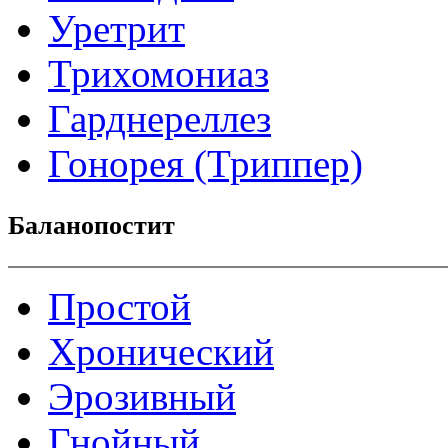
Уретрит
Трихомониаз
Гарднереллез
Гонорея (Триппер)
Баланопостит
Простой
Хронический
Эрозивный
Гнойный