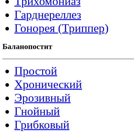
Трихомониаз
Гарднереллез
Гонорея (Триппер)
Баланопостит
Простой
Хронический
Эрозивный
Гнойный
Грибковый