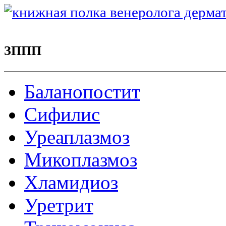
ЗППП
Баланопостит
Сифилис
Уреаплазмоз
Микоплазмоз
Хламидиоз
Уретрит