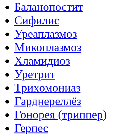
Баланопостит
Сифилис
Уреаплазмоз
Микоплазмоз
Хламидиоз
Уретрит
Трихомониаз
Гарднереллёз
Гонорея (триппер)
Герпес