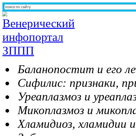
Баланопостит и его ле
Сифилис: признаки, пр
Уреаплазмоз и уреапла
Микоплазмоз и микопл
Хламидиоз, хламидии и