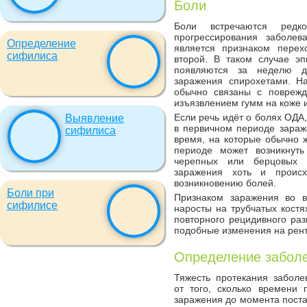
Боли
Боли встречаются редк
прогрессирования заболе
Определение
является признаком перех
сифилиса
второй. В таком случае эп
появляются за неделю д
заражения спирохетами. Н
обычно связаны с поврежд
изъязвлением гумм на коже и
Если речь идёт о болях ОДА
Выявление
в первичном периоде зараж
сифилиса
время, на которые обычно 
периоде может возникнуть
черепных или берцовых 
заражения хоть и проис
возникновению болей.
Боли при
Признаком заражения во в
сифилисе
наросты на трубчатых костя
повторного рецидивного ра
подобные изменения на рентг
Определение забол
Тяжесть протекания заболе
от того, сколько времени
заражения до момента поста