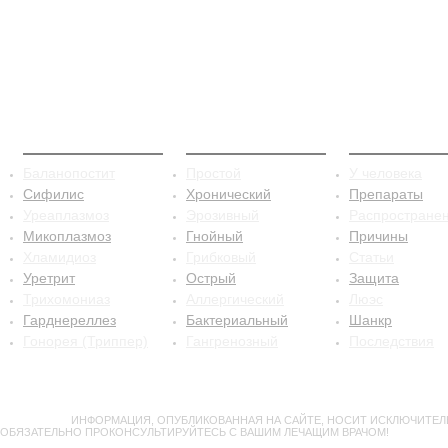
ЗППП
Баланопостит
Сифилис
Баланопостит
Простой
У человека
Сифилис
Хронический
Препараты
Уреаплазмоз
Эрозивный
Распростране
Микоплазмоз
Гнойный
Причины
Хламидиоз
Грибковый
Статьи
Уретрит
Острый
Защита
Трихомониаз
Аллергический
Люэс
Гарднереллез
Бактериальный
Шанкр
Гонорея (Триппер)
Гангренозный
Последствия
ВНИМАНИЕ!
ИНФОРМАЦИЯ, ОПУБЛИКОВАННАЯ НА САЙТЕ, НОСИТ ИСКЛЮЧИТЕЛ
ОБЯЗАТЕЛЬНО ПРОКОНСУЛЬТИРУЙТЕСЬ С ВАШИМ ЛЕЧАЩИМ ВРАЧОМ!