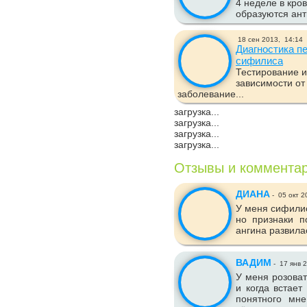
4 неделе в кро
образуются анти
18 сен 2013,
14:14
Диагностика пе
сифилиса
Тестирование и
зависимости от
заболевание...
загрузка...
загрузка...
загрузка...
загрузка...
Отзывы и коммента
ДИАНА
-
05 окт 2
У меня сифилис
но признаки п
ангина развила
ВАДИМ
-
17 янв 
У меня розова
и когда встает
понятного мн