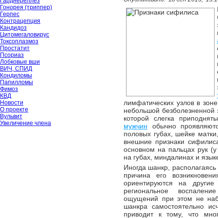
Гарднереллёз
Гонорея (триппер)
Герпес
Контрацепция
Кандидоз
Цитомегаловирус
Токсоплазмоз
Простатит
Псориаз
Лобковые вши
ВИЧ, СПИД
Кондиломы
Папилломы
Фимоз
КВД
лимфатических узлов в зоне
Новости
О проекте
небольшой безболезненной 
Вульвит
которой слегка приподня
Увеличение члена
мужчин
обычно проявляютс
половых губах, шейке матки
внешние признаки сифилиса
основном на пальцах рук (у 
на губах, миндалинах и язык
Иногда шанкр, располагаясь
причина его возникновен
ориентируются на другие
региональное воспалени
ощущений при этом не набл
шанкра самостоятельно исч
приводит к тому, что мн