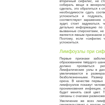
вторичный сифилис, не ст
собирать вещи в венероло
сделать, это обратиться к с
необходимости сдать соот
успокоиться и подумать
соответствуют заражению с
зудит, стоит задуматься,
детально информацию по э
вызванные спирохетами, не м
является явным признаком о
Поэтому, если «сифилис 
успокоиться.
Лимфоузлы при сиф
Первые признаки заболе
образованием твёрдого шанк
должно проявиться рег
Лимфатические узлы в дан
увеличиваются в размера
безболезненными. Размер 
ореха. В качестве первых
лимфоузлов покажут челове
проникновения инфекции, п
будет менять свой цвет. 
связаны с очагами размножен
Увеличение же всех лимф
свидетельствует о другом 