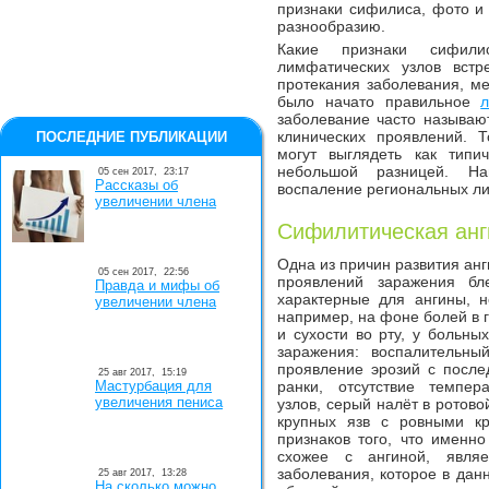
признаки сифилиса, фото и 
разнообразию.
Какие признаки сифил
лимфатических узлов встр
протекания заболевания, ме
было начато правильное
заболевание часто называю
клинических проявлений. 
ПОСЛЕДНИЕ ПУБЛИКАЦИИ
могут выглядеть как типи
небольшой разницей. На
05 сен 2017,
23:17
Рассказы об
воспаление региональных ли
увеличении члена
Сифилитическая анг
Одна из причин развития анг
05 сен 2017,
22:56
проявлений заражения бл
Правда и мифы об
характерные для ангины, 
увеличении члена
например, на фоне болей в 
и сухости во рту, у больн
заражения: воспалительны
проявление эрозий с посл
25 авг 2017,
15:19
Мастурбация для
ранки, отсутствие темпер
увеличения пениса
узлов, серый налёт в ротово
крупных язв с ровными к
признаков того, что именн
схожее с ангиной, являе
заболевания, которое в дан
25 авг 2017,
13:28
На сколько можно