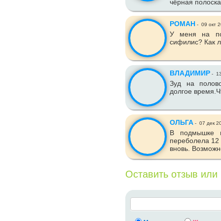
чёрная полоска
РОМАН
-
09 окт 
У меня на по
сифилис? Как л
ВЛАДИМИР
-
13
Зуд на полов
долгое время.Ч
ОЛЬГА
-
07 дек 2
В подмышке в
переболела 12 
вновь. Возможн
Оставить отзыв или