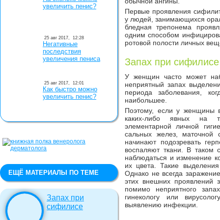
обычной ангины.
увеличить пенис?
Первые проявления сифилит
у людей, занимающихся орал
бледная трепонема проявл
одним способом инфицирова
25 авг 2017,
12:28
ротовой полости личных вещ
Негативные
последствия
увеличения пениса
Запах при сифилисе
У женщин часто может наб
25 авг 2017,
12:01
неприятный запах выделени
Как быстро можно
периода заболевания, ко
увеличить пенис?
наибольшее.
Поэтому, если у женщины в
каких-либо явных на т
элементарной личной гиги
сальных желез, маточной 
начинают подозревать герп
воспаляют ткани. В таком 
наблюдаться и изменение к
их цвета. Такие выделения
ЕЩЁ МАТЕРИАЛЫ ПО ТЕМЕ
Однако не всегда заражени
этих внешних проявлений з
помимо неприятного запах
гинекологу или вирусоло
Запах при
выявлению инфекции.
сифилисе