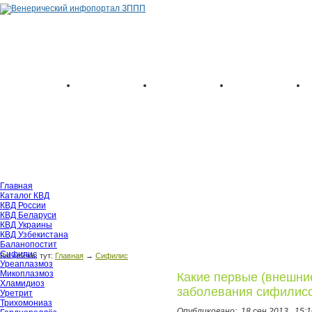
Главная
Каталог КВД
КВД России
КВД Беларуси
КВД Украины
КВД Узбекистана
Баланопостит
Сифилис
Вы сейчас тут:
Главная
→
Сифилис
Уреаплазмоз
Микоплазмоз
Какие первые (внешни
Хламидиоз
заболевания сифилис
Уретрит
Трихомониаз
Опубликовано:
18 сен 2013,
15:1