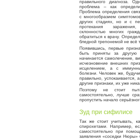
правильного диагноза. Од
проблема – как определ
Проблема определения связ
с многообразием симптомо
других стадиях, но и с п
протекания заражени
склонностью многих граж
обратиться к врачу. Определ
бледной трепонемой не всё т
Появившись, первые призна
быть приняты за другую 
начинается самолечение, ви
исчезновение внешних приз
исцелением, а с иммунны
болезни. Человек же, будучи
правильно, успокаивается, 
другие признаки, их уже ник
Поэтому не стоит пыта
самостоятельно, лучше сра
пропустить начало серьёзног
Зуд при сифилисе
Так же стоит учитывать, к
спирохетами. Например, ес
самостоятельно при помощ
заявления «соседки Нюры» б