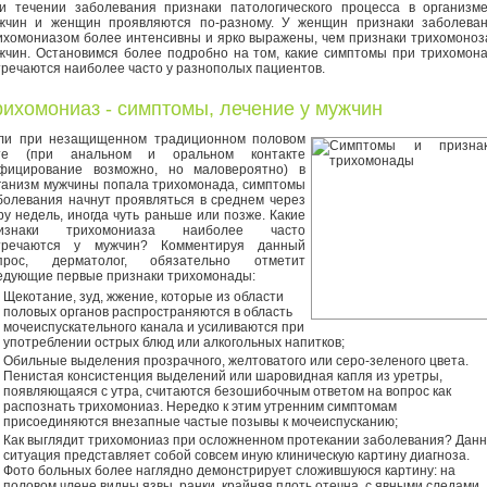
и течении заболевания признаки патологического процесса в организм
жчин и женщин проявляются по-разному. У женщин признаки заболева
ихомониазом более интенсивны и ярко выражены, чем признаки трихомоноз
жчин. Остановимся более подробно на том, какие симптомы при трихомон
тречаются наиболее часто у разнополых пациентов.
рихомониаз - симптомы, лечение у мужчин
ли при незащищенном традиционном половом
те (при анальном и оральном контакте
фицирование возможно, но маловероятно) в
ганизм мужчины попала трихомонада, симптомы
болевания начнут проявляться в среднем через
ру недель, иногда чуть раньше или позже. Какие
изнаки трихомониаза наиболее часто
тречаются у мужчин? Комментируя данный
прос, дерматолог, обязательно отметит
едующие первые признаки трихомонады:
Щекотание, зуд, жжение, которые из области
половых органов распространяются в область
мочеиспускательного канала и усиливаются при
употреблении острых блюд или алкогольных напитков;
Обильные выделения прозрачного, желтоватого или серо-зеленого цвета.
Пенистая консистенция выделений или шаровидная капля из уретры,
появляющаяся с утра, считаются безошибочным ответом на вопрос как
распознать трихомониаз. Нередко к этим утренним симптомам
присоединяются внезапные частые позывы к мочеиспусканию;
Как выглядит трихомониаз при осложненном протекании заболевания? Дан
ситуация представляет собой совсем иную клиническую картину диагноза.
Фото больных более наглядно демонстрирует сложившуюся картину: на
половом члене видны язвы, ранки, крайняя плоть отечна, с явными следами