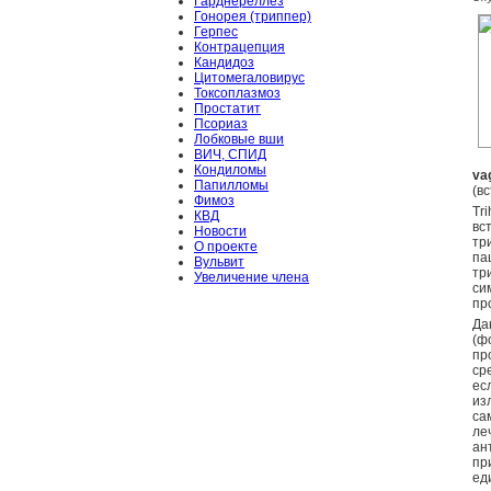
Гарднереллёз
Гонорея (триппер)
Герпес
Контрацепция
Кандидоз
Цитомегаловирус
Токсоплазмоз
Простатит
Псориаз
Лобковые вши
ВИЧ, СПИД
Кондиломы
vag
Папилломы
(в
Фимоз
Tr
КВД
вс
Новости
тр
О проекте
па
Вульвит
тр
Увеличение члена
си
пр
Да
(ф
пр
ср
ес
из
са
ле
ан
пр
ед