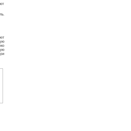
ают
ль.
ают
вую
око
ную
при