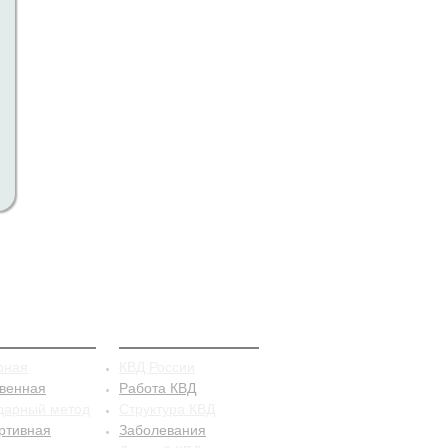
рацепция
КВД
рная
КВД России
твенная
Работа КВД
дарный метод
Структура КВД
ртивная
Заболевания