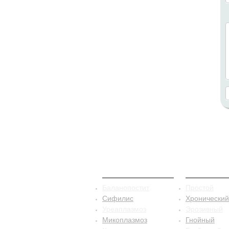
ЗППП
Баланопо
Баланопостит
Простой
Сифилис
Хронический
Уреаплазмоз
Эрозивный
Микоплазмоз
Гнойный