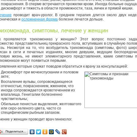
покраснения. В сперме встречаются прожилки крови. Иногда больные ощущ
дискомфорт и тяжесть в области промежности, таза, яичек и прямой кишки.
чение
проводит врач-уролог. В среднем терапия длится около двух неде
оническая и
осложненная форма
болезни лечатся дольше.
рихомонада, симптомы, лечение у женщин
к проявляется трихомониаз у женщин? Этот вопрос постоянно зад
ожество представительниц прекрасного пола, вступивших в случайную поло
язь. Несмотря на то, что возбудитель трихомонада (симптомы, фото) шир
исан в сети и печатных изданиях, многие девушки, ведущие беспорядоч
ловую жизнь, не имеют элементарного представления, какие симптомы 
ихомониазе могут появиться первыми.
оявления которые служат поводом обратиться к врачу за консультацией:
Дискомфорт при мочеиспускании и половом
акте;
Воспаление вульвы, сопровождающееся
отечностью, покраснением, жжением, что
иногда сопровождается кровотечением из
влагалища. Гениталии болезненно
чувствительны;
Обильные пенистые выделения, желтоватого
или серо-зеленого цвета, часто со
специфическим рыбным запахом.
чение у женщин проводит врач гинеколог.
Поделиться…