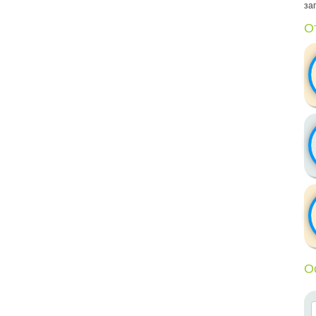
заг
О
О