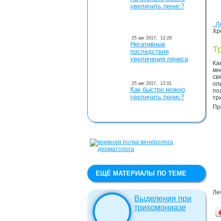
увеличить пенис?
Ле
Хр
25 авг 2017,
12:28
Негативные
Т
последствия
увеличения пениса
Ка
мн
св
оп
25 авг 2017,
12:01
Как быстро можно
по
увеличить пенис?
тр
Пр
ЕЩЁ МАТЕРИАЛЫ ПО ТЕМЕ
Ле
Выделения при
трихомониазе