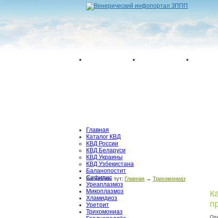
Главная
Каталог КВД
КВД России
КВД Беларуси
КВД Украины
КВД Узбекистана
Баланопостит
Сифилис
Вы сейчас тут:
Главная
→
Трихомониаз
Уреаплазмоз
Микоплазмоз
К
Хламидиоз
п
Уретрит
Трихомониаз
Оп