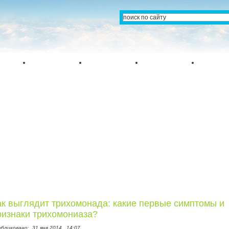
ак выглядит трихомонада: какие первые симптомы и
ризнаки трихомониаза?
убликовано:
31 янв 2014,
14:07