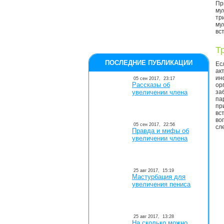
Пр
му
тр
му
вс
Т
ПОСЛЕДНИЕ ПУБЛИКАЦИИ
Ес
ак
ин
05 сен 2017,
23:17
Рассказы об
ор
увеличении члена
за
па
пр
вс
во
05 сен 2017,
22:56
сл
Правда и мифы об
увеличении члена
25 авг 2017,
15:19
Мастурбация для
увеличения пениса
25 авг 2017,
13:28
На сколько можно