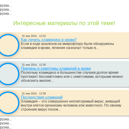
рузка...
рузка...
рузка...
Интересные материалы по этой теме!
31 янв 2014,
12:02
Как лечить хламидиоз в крови?
Если в ходе анализов на микрофлору были обнаружены
хламидии в крови, лечение назначат только в...
31 янв 2014,
12:30
Причины и симптомы хламидий в крови
Поскольку хламидиоз в большинстве случаев долгое время
протекает бессимптомно или с симптомами, которыми можно
объяснить многие...
31 янв 2014,
12:58
Последствия хламидий
Хламидия – это совершенно неповторимый вирус, живущий
внутри клеток организма человека или животного. По своему
строению вирус похож...
рузка...
рузка...
рузка...