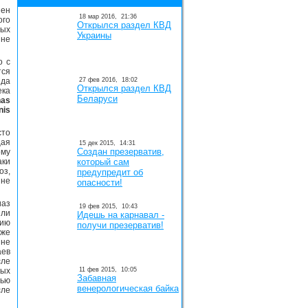
нен
18 мар 2016,
21:36
ого
Открылся раздел КВД
ных
Украины
 не
о с
тся
ида
27 фев 2016,
18:02
Открылся раздел КВД
ека
Беларуси
nas
nis
сто
щая
15 дек 2015,
14:31
Создан презерватив,
ому
аки
который сам
оз,
предупредит об
не
опасности!
иаз
19 фев 2015,
10:43
ли
Идешь на карнавал -
цию
получи презерватив!
аже
 не
аев
сле
ных
11 фев 2015,
10:05
Забавная
тью
венерологическая байка
ле