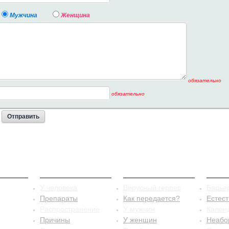
Мужчина
Женщина
обязательно
обязательно
стит
Сифилис
Герпес
Конт
У человека
Вирусный герпес
Барье
Препараты
Как передается?
Естес
Распространение
У мужчин
Кален
Причины
У женщин
Неабо