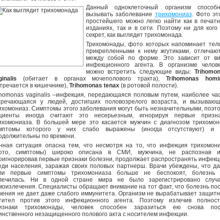
Данный одноклеточный организм способ
вызывать заболевание
трихомониаз
. Фото эт
простейшего можно легко найти как в печат
изданиях, так и в сети. Поэтому ни для кого
секрет, как выглядит трихомонада.
Трихомонады, фото которых напоминает тел
прикрепленными к нему жгутиками, отличаю
между собой по форме. Это зависит от в
инфекционного агента. В организме челов
можно встретить следующие виды:
Trihomo
inalis
(обитает в органах мочеполового тракта),
Trihomonas homi
стречается в кишечнике),
Trihomonas tenax
(в ротовой полости).
ihomonas vaginalis –инфекция, передающаяся половым путем, наиболее ча
тречающаяся у людей, достигших половозрелого возраста, и вызываю
ихомониаз. Симптомы этого заболевания могут быть незначительными, поэт
циенты иногда считают это несерьезным, игнорируя первые призн
ихомониаза. В большей мере это касается мужчин с диагнозом трихомон
мптомы которого у них слабо выражены (иногда отсутствуют) и 
одолжительны по времени.
нная ситуация опасна тем, что несмотря на то, что инфекция трихомон
ото, симптомы) широко описана в СМИ, мужчина, не распознав и
оигнорировав первые признаки болезни, продолжает распространять инфек
еди населения, заражая своих половых партнерш. Врачи убеждены, что д
ли первые симптомы трихомониаза больше не беспокоят, болезнь
лечилась. Ни в одной стране мира не было зарегистрировано случ
моизлечения. Специалисты обращают внимание на тот факт, что болезнь по
чения не дает даже слабого иммунитета. Организм не вырабатывает защит
тител против этого инфекционного агента. Поэтому излечив полнос
изнаки трихомонады, человек способен заразиться ею снова пос
инственного незащищенного полового акта с носителем инфекции.