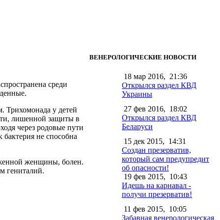
ВЕНЕРОЛОГИЧЕСКИЕ НОВОСТИ
18 мар 2016,
21:36
аспространена среди
Открылся раздел КВД
жденные.
Украины
27 фев 2016,
18:02
. Трихомонада у детей
Открылся раздел КВД
сти, лишенной защиты в
Беларуси
ходя через родовые пути
 бактерия не способна
15 дек 2015,
14:31
Создан презерватив,
который сам предупредит
аженной женщины, болен.
об опасности!
ем гениталий.
19 фев 2015,
10:43
Идешь на карнавал -
получи презерватив!
11 фев 2015,
10:05
Забавная венерологическая