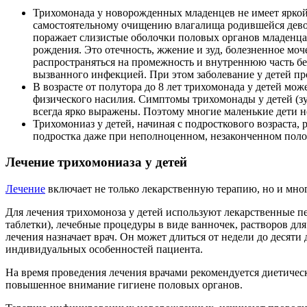
Трихомонада у новорожденных младенцев не имеет яркой
самостоятельному очищению влагалища родившейся девоч
поражает слизистые оболочки половых органов младенца
рождения. Это отечность, жжение и зуд, болезненное мо
распространяться на промежность и внутреннюю часть бе
вызванного инфекцией. При этом заболевание у детей пр
В возрасте от полутора до 8 лет трихомонада у детей мож
физического насилия. Симптомы трихомонады у детей (з
всегда ярко выражены. Поэтому многие маленькие дети н
Трихомониаз у детей, начиная с подросткового возраста,
подростка даже при неполноценном, незаконченном полов
Лечение трихомониаза у детей
Лечение
включает не только лекарственную терапию, но и мно
Для лечения трихомоноза у детей используют лекарственные пе
таблетки), лечебные процедуры в виде ванночек, растворов д
лечения назначает врач. Он может длиться от недели до десят
индивидуальных особенностей пациента.
На время проведения лечения врачами рекомендуется диетичес
повышенное внимание гигиене половых органов.