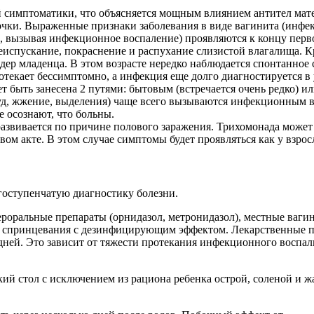
 симптоматики, что объясняется мощным влиянием антител мат
ки. Выраженные признаки заболевания в виде вагинита (инфек
, вызывая инфекционное воспаление) проявляются к концу перв
чеиспускание, покраснение и распухание слизистой влагалища. 
дер младенца. В этом возрасте нередко наблюдается спонтанное 
отекает бессимптомно, а инфекция еще долго диагностируется в 
ет быть занесена 2 путями: бытовым (встречается очень редко) и
уд, жжение, выделения) чаще всего вызываются инфекционным в
е осознают, что больны.
 развивается по причине полового заражения. Трихомонада может
ом акте. В этом случае симптомы будет проявляться как у взро
гоступенчатую диагностику болезни.
роральные препараты (орнидазол, метронидазол), местные вагин
ля спринцевания с дезинфицирующим эффектом. Лекарственные пр
и дней. Это зависит от тяжести протекания инфекционного воспа
кий стол с исключением из рациона ребенка острой, соленой и 