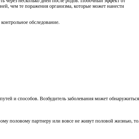
 через несколько дней после родов. Побочный эффект от
ней, чем те поражения организма, которые может нанести
 контрольное обследование.
путей и способов. Возбудитель заболевания может обнаружиться н
ому половому партнеру или вовсе не живут половой жизнью, то.