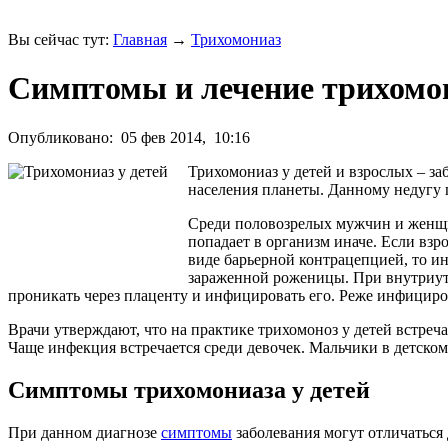
Вы сейчас тут:
Главная
→
Трихомониаз
Симптомы и лечение трихомон
Опубликовано:
05 фев 2014,
10:16
Трихомониаз у детей и взрослых – з
населения планеты. Данному недугу 
Среди половозрелых мужчин и женщ
попадает в организм иначе. Если вз
виде барьерной контрацепцией, то и
зараженной роженицы. При внутриутр
проникать через плаценту и инфицировать его. Реже инфицир
Врачи утверждают, что на практике трихомоноз у детей встреч
Чаще инфекция встречается среди девочек. Мальчики в детском
Симптомы трихомониаза у детей
При данном диагнозе
симптомы
заболевания могут отличаться 