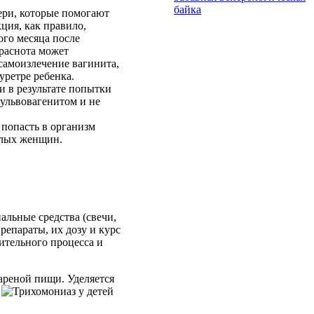
байка
ери, которые помогают
ция, как правило,
ого месяца после
Краснота может
самоизлечение вагинита,
уретре ребенка.
ли в результате попытки
ульвовагенитом и не
 попасть в организм
слых женщин.
альные средства (свечи,
епараты, их дозу и курс
лительного процесса и
жареной пищи.
Уделяется