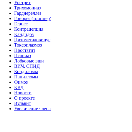
Уретрит
Трихомониаз
Гарднереллёз
Гонорея (триппер)
Герпес
Контрацепция
Кандидоз
Цитомегаловирус
Токсоплазмоз
Простатит
Псориаз
Лобковые вши
ВИЧ, СПИД
Кондиломы
Папилломы
Фимоз
КВД
Новости
О проекте
Вульвит
Увеличение члена