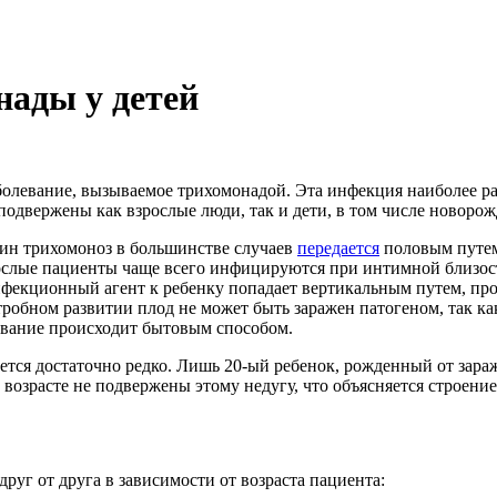
ады у детей
аболевание, вызываемое трихомонадой. Эта инфекция наиболее р
подвержены как взрослые люди, так и дети, в том числе новоро
ин трихомоноз в большинстве случаев
передается
половым путем
рослые пациенты чаще всего инфицируются при интимной близо
нфекционный агент к ребенку попадает вертикальным путем, про
обном развитии плод не может быть заражен патогеном, так как
ование происходит бытовым способом.
ается достаточно редко. Лишь 20-ый ребенок, рожденный от зар
 возрасте не подвержены этому недугу, что объясняется строени
друг от друга в зависимости от возраста пациента: