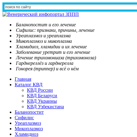
Баланопостит и его лечение
Сифилис: признаки, причины, лечение
Уреаплазмоз и уреаплазма
Микоплазмоз и микоплазма
Хламидиоз, хламидии и их лечение
Заболевание уретрит и его лечение
Лечение трихомониаза (трихомоноза)
Гарднереллёз и гарднерелла
Гонорея (триппер) и всё о нём
Главная
Каталог КВД
КВД России
КВД Беларуси
КВД Украины
КВД Узбекистана
Баланопостит
Сифилис
Уреаплазмоз
Микоплазмоз
Хламидиоз