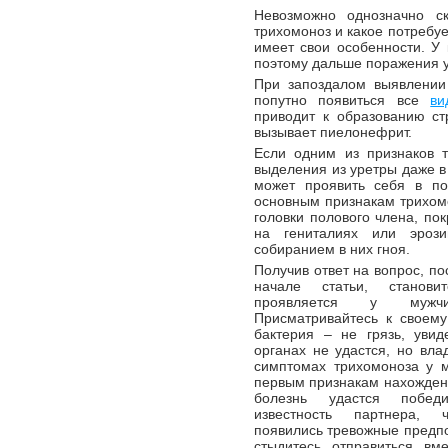
Невозможно однозначно ск
трихомоноз и какое потребуе
имеет свои особенности. У 
поэтому дальше поражения у
При запоздалом выявлении
попутно появиться все
ви
приводит к образованию ст
вызывает пиелонефрит.
Если одним из признаков 
выделения из уретры даже в
может проявить себя в п
основным признакам трихом
головки полового члена, по
на гениталиях или эроз
собиранием в них гноя.
Получив ответ на вопрос, п
начале статьи, станови
проявляется у мужчи
Присматривайтесь к своему 
бактерия – не грязь, уви
органах не удастся, но вл
симптомах трихомоноза у 
первым признакам нахождени
болезнь удастся побед
известность партнера,
появились тревожные предпо
стыдитесь отправиться вм