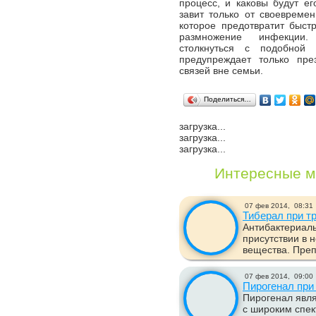
процесс, и каковы будут ег
завит только от своевремен
которое предотвратит быст
размножение инфекции
столкнуться с подобной 
предупреждает только пре
связей вне семьи.
Поделиться…
загрузка...
загрузка...
загрузка...
Интересные м
07 фев 2014,
08:31
Тиберал при т
Антибактериаль
присутствии в 
вещества. Преп
07 фев 2014,
09:00
Пирогенал при
Пирогенал явл
с широким спек