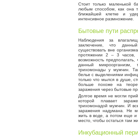
Стоит только маленькой б
любым способом, как она т
ближайшей клетке и уде
интенсивное размножение.
Бытовые пути распр
Наблюдения за влагалищ
заключение, что данны
существовать вне организма
протяжении 2 – 3 часов, 
возможность предполагать,
данный микроорганизм, 
трихомонады у мужчин. Та
белье с выделениями инфици
только что мылся в душе, ст
больше похоже на теорет
заражения через бытовые пр
Долгое время не могли прий
которой плавает зараж
трихомонадой мужчин. И все
заражения надумана. Не мо
жить в воде, а потом еще и
место, чтобы остаться там жи
Инкубационный пери