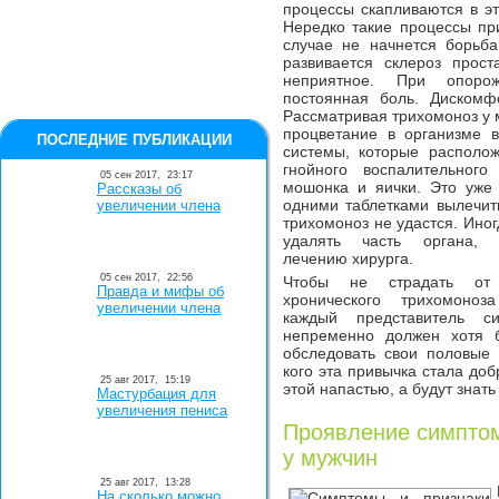
процессы скапливаются в э
Нередко такие процессы пр
случае не начнется борьба
развивается склероз прос
неприятное. При опорож
постоянная боль. Дискомф
Рассматривая трихомоноз у 
процветание в организме 
ПОСЛЕДНИЕ ПУБЛИКАЦИИ
системы, которые располо
гнойного воспалительног
05 сен 2017,
23:17
мошонка и яички. Это уже 
Рассказы об
одними таблетками
вылечит
увеличении члена
трихомоноз не удастся. Ино
удалять часть органа, 
лечению хирурга.
05 сен 2017,
22:56
Чтобы не страдать от 
Правда и мифы об
хронического трихомоно
увеличении члена
каждый представитель с
непременно должен хотя 
обследовать свои половые 
кого эта привычка стала доб
25 авг 2017,
15:19
этой напастью, а будут знать
Мастурбация для
увеличения пениса
Проявление симптом
у мужчин
25 авг 2017,
13:28
На сколько можно