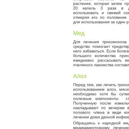
растения, которая затем п
20 капель 3 раза в д
использовать и свежий со
отмеряя его по половинке
для использования за один р
Мед
Для лечения трихомоноза
средство помогает предотв
него избавиться. Если болез
большого количества прин
ежедневно рассасывать м
пчелиного лакомства составл
Алоэ
Перед тем, как лечить трих
использованием алоэ, мяси
необходимо хотя бы сутки
полезные компоненты ст
Полученную после
измель
накладывают по вечерам в
полового члена в виде ко
лечении дома данной инфек
Обращаясь к народной ме
медикаментозному лечени