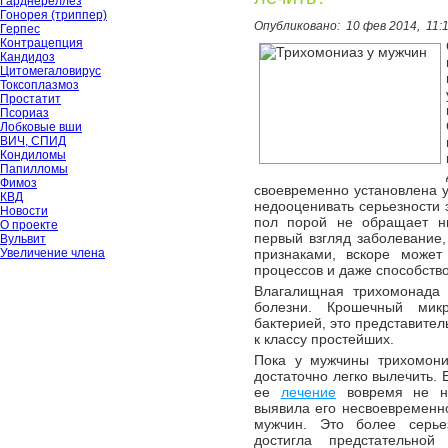
Гарднереллёз
Гонорея (триппер)
Опубликовано:
10 фев 2014,
11:
Герпес
Контрацепция
Кандидоз
Цитомегаловирус
Токсоплазмоз
Простатит
Псориаз
Лобковые вши
ВИЧ, СПИД
Кондиломы
Папилломы
Фимоз
своевременно установлена у
КВД
недооценивать серьезности 
Новости
пол порой не обращает ни
О проекте
первый взгляд заболевание
Вульвит
Увеличение члена
признаками, вскоре может
процессов и даже способств
Влагалищная трихомонада 
болезни. Крошечный мик
бактерией, это представител
к классу простейших.
Пока у мужчины трихомони
достаточно легко вылечить. 
ее
лечение
вовремя не на
выявила его несвоевременн
мужчин. Это более серье
достигла предстательной