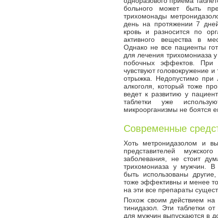
одноразового приема таблето
больного может быть пр
трихомонады метронидазоло
день на протяжении 7 дней
кровь и разносится по орг
активного вещества в мес
Однако не все пациенты гот
для лечения трихомониаза у
побочных эффектов. При 
чувствуют головокружение и 
отрыжка. Недопустимо при 
алкоголя, который тоже пр
ведет к развитию у пациен
таблетки уже использу
микроорганизмы не боятся ег
Современные средс
Хоть метронидазолом и вы
представителей мужского
заболевания, не стоит дум
трихомониаза у мужчин. В 
быть использованы другие,
тоже эффективны и менее то
на эти все препараты сущес
Похож своим действием на
тинидазол. Эти таблетки от
для мужчин выпускаются в доз