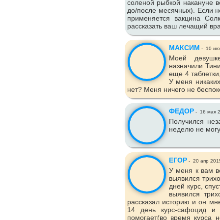
соленой рыбкой накануне в
до/после месячных). Если 
применяется вакцина Сол
рассказать ваш лечащий вра
МАКСИМ
-
10 ию
Моей девушке
назначили Тини
еще 4 таблетки
У меня никаких
нет? Меня ничего не беспоко
ФЕДОР
-
16 мая 
Получился нез
неделю не могу
ЕГОР
-
20 апр 201
У меня к вам в
выявился трих
дней курс, спус
выявился трих
рассказал историю и он мн
14 день курс-сафоцид и 
помогает(во время курса н