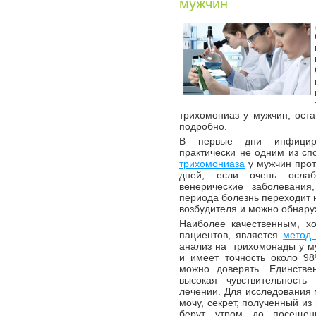
мужчин
трихомониаз у мужчин, ост
подробно.
В первые дни инфициро
практически не одним из сп
трихомониаза
у мужчин прот
дней, если очень осла
венерические заболевания
периода болезнь переходит н
возбудителя и можно обнаруж
Наиболее качественным, хо
пациентов, является
метод
анализ на трихомонады у м
и имеет точность около 98
можно доверять. Единстве
высокая чувствительност
лечении. Для исследования 
мочу, секрет, полученный из
берут утром до посещен