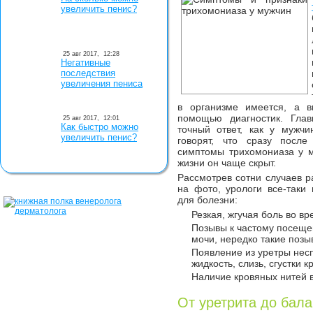
увеличить пенис?
25 авг 2017,
12:28
Негативные
последствия
увеличения пениса
в организме имеется, а в
помощью диагностик. Глав
25 авг 2017,
12:01
Как быстро можно
точный ответ, как у мужчи
увеличить пенис?
говорят, что сразу посл
симптомы трихомониаза у м
жизни он чаще скрыт.
Рассмотрев сотни случаев р
на фото, урологи все-таки
для болезни:
Резкая, жгучая боль во в
Позывы к частому посеще
мочи, нередко такие поз
Появление из уретры нес
жидкость, слизь, сгустки к
Наличие кровяных нитей 
От уретрита до бал