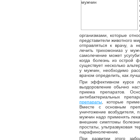
организмами, которые относ
представители животного мир
отправляться к врачу, а н
лечить трихомониаз у муж
самолечение может усугуби
когда болезнь из острой ф
существует несколько альт
у мужчин, необходимо расс
врачом определить, как луч
При эффективном курсе 
выздоровление обычно нас
приема препаратов. Осн
антибактериальных препа
препараты
, которые прим
Вместе с основным преп
уничтожение возбудителя, 
мужчин надо применять лек
внешние симптомы болезни
простаты, ультразвуковая те
парафинолечение.
При развитии этого забо