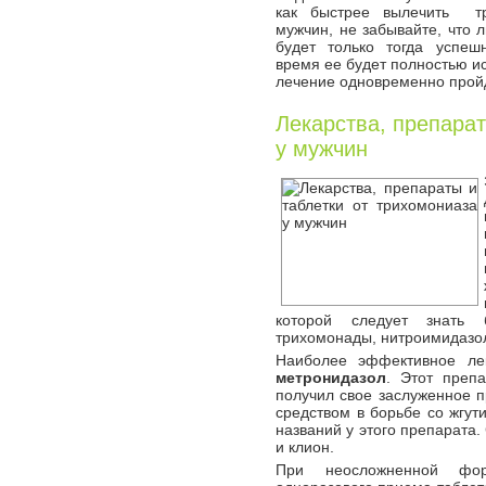
как быстрее вылечить т
мужчин, не забывайте, что 
будет только тогда успеш
время ее будет полностью и
лечение одновременно пройд
Лекарства, препарат
у мужчин
которой следует знать 
трихомонады, нитроимидазо
Наиболее эффективное ле
метронидазол
. Этот преп
получил свое заслуженное п
средством в борьбе со жгут
названий у этого препарата
и клион.
При неосложненной фор