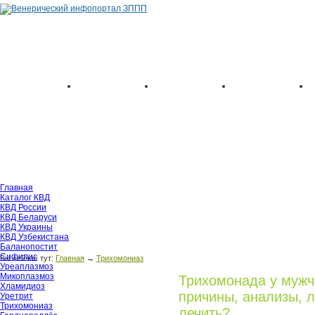
Главная
Каталог КВД
КВД России
КВД Беларуси
КВД Украины
КВД Узбекистана
Баланопостит
Сифилис
Вы сейчас тут:
Главная
→
Трихомониаз
Уреаплазмоз
Микоплазмоз
Трихомонада у мужч
Хламидиоз
причины, анализы, л
Уретрит
Трихомониаз
лечить?