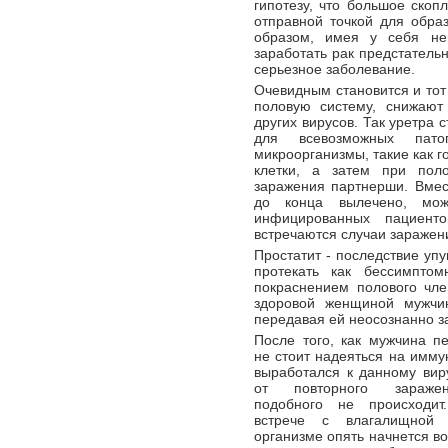
гипотезу, что большое скоп
отправной точкой для обра
образом, имея у себя не
заработать рак предстательн
серьезное заболевание.
Очевидным становится и тот
половую систему, снижают
других вирусов. Так уретра 
для всевозможных пато
микроорганизмы, такие как г
клетки, а затем при пол
заражения партнерши. Вмес
до конца вылечено, мож
инфицированных пациент
встречаются случаи заражен
Простатит - последствие уп
протекать как бессимпто
покраснением полового чле
здоровой женщиной мужчи
передавая ей неосознанно з
После того, как мужчина п
не стоит надеяться на имму
выработался к данному вир
от повторного зараже
подобного не происходи
встрече с влагалищной 
организме опять начнется в