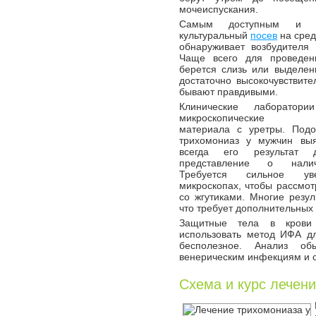
мочеиспускания.
Самым доступным и ве
культуральный
посев
на сред
обнаруживает возбудителя 
Чаще всего для проведен
берется слизь или выделен
достаточно высокочувствите
бывают правдивыми.
Клинические лаборатори
микроскопические ис
материала с уретры. Под
трихомониаз у мужчин выя
всегда его результат 
представление о нали
Требуется сильное ув
микроскопах, чтобы рассмот
со жгутиками. Многие резу
что требует дополнительных
Защитные тела в крови 
использовать метод ИФА дл
бесполезное. Анализ об
венерическим инфекциям и 
Схема и курс лечен