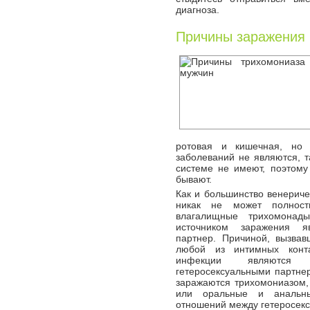
диагноза.
Причины заражения
ротовая и кишечная, но 
заболеваний не являются, т
системе не имеют, поэтому
бывают.
Как и большинство венериче
никак не может полност
влагалищные трихомонад
источником заражения я
партнер. Причиной, вызвав
любой из интимных конта
инфекции являются 
гетеросексуальными партне
заражаются трихомониазом,
или оральные и анальны
отношений между гетеросек