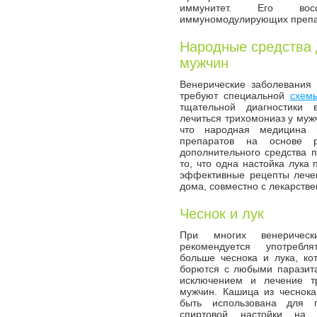
иммунитет. Его восс
иммуномодулирующих препа
Народные средства 
мужчин
Венерические заболевания 
требуют специальной
схем
тщательной диагностики в
лечиться трихомониаз у муж
что народная медицина п
препаратов на основе р
дополнительного средства 
то, что одна настойка лука
эффективные рецепты лечен
дома, совместно с лекарств
Чеснок и лук
При многих венерическ
рекомендуется употреб
больше чеснока и лука, ко
борются с любыми паразит
исключением и лечение т
мужчин. Кашица из чеснока
быть использована для п
спиртовой настойки на 