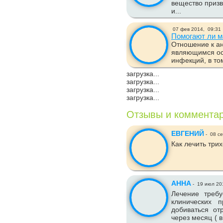
вещество приз
и...
07 фев 2014,
09:31
Помогают ли м
Отношение к а
являющимся ос
инфекций, в том
загрузка...
загрузка...
загрузка...
загрузка...
Отзывы и коммента
ЕВГЕНИЙ
-
08 се
Как лечить три
АННА
-
19 июл 20
Лечение треб
клинических 
добиваться о
через месяц ( в