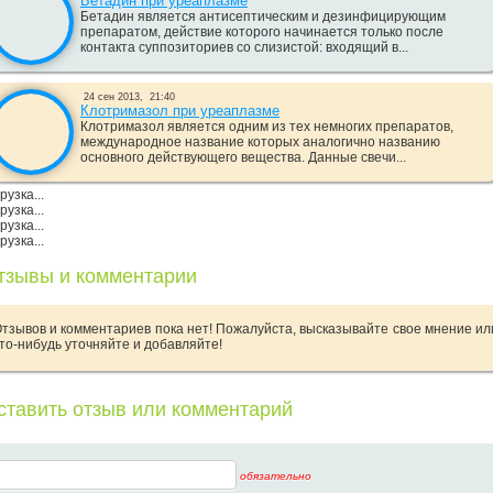
Бетадин при уреаплазме
Бетадин является антисептическим и дезинфицирующим
препаратом, действие которого начинается только после
контакта суппозиториев со слизистой: входящий в...
24 сен 2013,
21:40
Клотримазол при уреаплазме
Клотримазол является одним из тех немногих препаратов,
международное название которых аналогично названию
основного действующего вещества. Данные свечи...
рузка...
рузка...
рузка...
рузка...
тзывы и комментарии
тзывов и комментариев пока нет! Пожалуйста, высказывайте свое мнение ил
то-нибудь уточняйте и добавляйте!
ставить отзыв или комментарий
обязательно