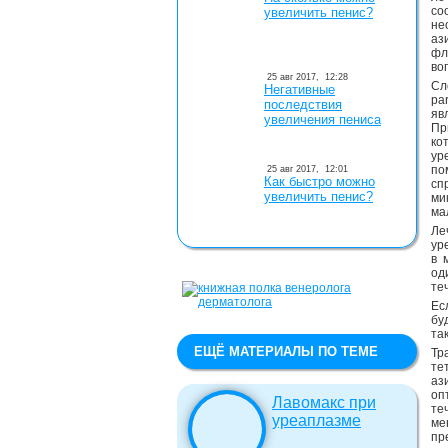
со
увеличить пенис?
не
аз
фл
во
25 авг 2017,
12:28
Сл
Негативные
pa
последствия
яв
увеличения пениса
Пр
ко
ур
по
25 авг 2017,
12:01
Как быстро можно
с
увеличить пенис?
ми
ма
Ле
ур
в 
од
те
Ес
бу
та
ЕЩЁ МАТЕРИАЛЫ ПО ТЕМЕ
Тр
те
аз
оп
Лавомакс при
те
уреаплазме
ме
пр