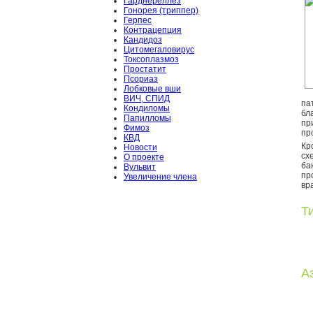
Гарднереллёз
Гонорея (триппер)
Герпес
Контрацепция
Кандидоз
Цитомегаловирус
Токсоплазмоз
Простатит
Псориаз
Лобковые вши
ВИЧ, СПИД
па
Кондиломы
бл
Папилломы
пр
Фимоз
пр
КВД
Кр
Новости
сх
О проекте
ба
Вульвит
пр
Увеличение члена
вр
Т
А