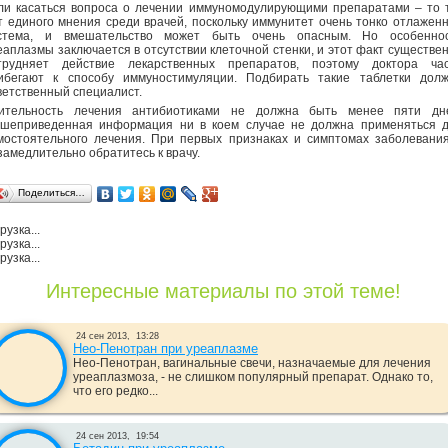
ли касаться вопроса о лечении иммуномодулирующими препаратами – то 
т единого мнения среди врачей, поскольку иммунитет очень тонко отлажен
стема, и вмешательство может быть очень опасным. Но особенно
еаплазмы заключается в отсутствии клеточной стенки, и этот факт существе
трудняет действие лекарственных препаратов, поэтому доктора ча
ибегают к способу иммуностимуляции. Подбирать такие таблетки дол
ветственный специалист.
ительность лечения антибиотиками не должна быть менее пяти дн
шеприведенная информация ни в коем случае не должна применяться 
мостоятельного лечения. При первых признаках и симптомах заболевани
замедлительно обратитесь к врачу.
Поделиться…
рузка...
рузка...
рузка...
Интересные материалы по этой теме!
24 сен 2013,
13:28
Нео-Пенотран при уреаплазме
Нео-Пенотран, вагинальные свечи, назначаемые для лечения
уреаплазмоза, - не слишком популярный препарат. Однако то,
что его редко...
24 сен 2013,
19:54