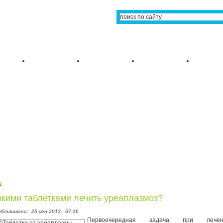
о
акими таблетками лечить уреаплазмоз?
убликовано:
25 сен 2013,
07:36
Первоочередная задача при лечен