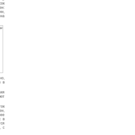
сок
ен:
ин,
 на
но,
и в
пия
ают
ок
ен,
лее
х в
тся
, с