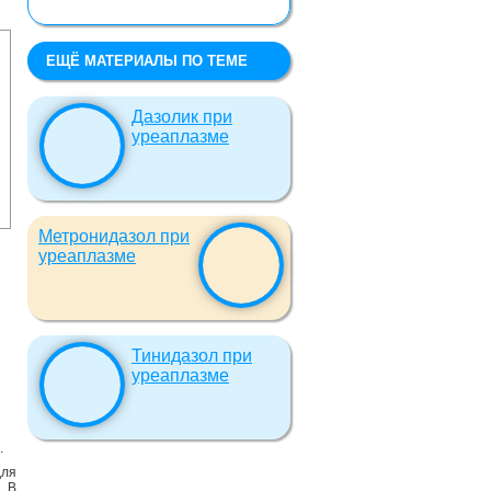
ЕЩЁ МАТЕРИАЛЫ ПО ТЕМЕ
Дазолик при
уреаплазме
Метронидазол при
уреаплазме
Тинидазол при
уреаплазме
.
для
. В