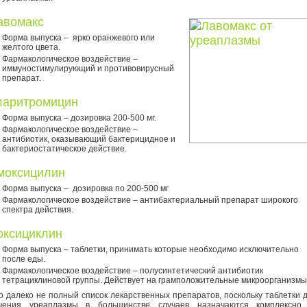
авомакс
Форма выпуска – ярко оранжевого или
желтого цвета.
Фармакологическое воздействие –
иммуностимулирующий и противовирусный
препарат.
ларитромицин
Форма выпуска – дозировка 200-500 мг.
Фармакологическое воздействие –
антибиотик, оказывающий бактерицидное и
бактериостатическое действие.
моксицилин
Форма выпуска – дозировка по 200-500 мг
Фармакологическое воздействие – антибактериальный препарат широкого
спектра действия.
оксициклин
Форма выпуска – таблетки, принимать которые необходимо исключительно
после еды.
Фармакологическое воздействие – полусинтетический антибиотик
тетрациклиновой группы. Действует на грамположительные микроорганизмы
о далеко не полный список лекарственных препаратов, поскольку таблетки 
чения уреаплазмы в большинстве случаев назначаются комплексно