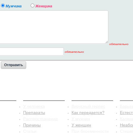
Мужчина
Женщина
обязательно
обязательно
стит
Сифилис
Герпес
Конт
У человека
Вирусный герпес
Барье
Препараты
Как передается?
Естес
Распространение
У мужчин
Кален
Причины
У женщин
Неабо
Статьи
При беременности
Стери