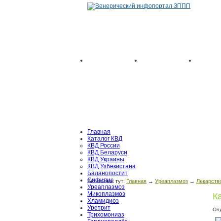
Главная
Каталог КВД
КВД России
КВД Беларуси
КВД Украины
КВД Узбекистана
Баланопостит
Сифилис
Вы сейчас тут:
Главная
→
Уреаплазмоз
→
Лекарств
Уреаплазмоз
Микоплазмоз
К
Хламидиоз
Уретрит
Оп
Трихомониаз