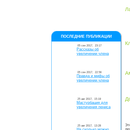
Л
ПОСЛЕДНИЕ ПУБЛИКАЦИИ
К
05 сен 2017,
23:17
Рассказы об
увеличении члена
А
05 сен 2017,
22:56
Правда и мифы об
увеличении члена
Д
25 авг 2017,
15:19
Мастурбация для
увеличения пениса
Эт
25 авг 2017,
13:28
На сколько можно
ле