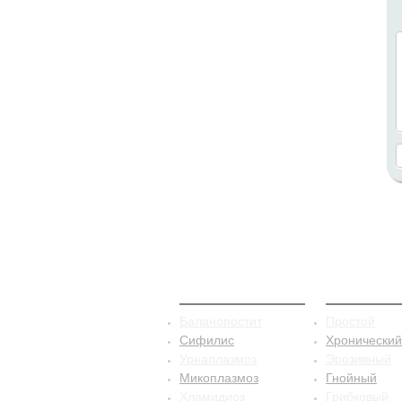
ЗППП
Баланопо
Баланопостит
Простой
Сифилис
Хронический
Уреаплазмоз
Эрозивный
Микоплазмоз
Гнойный
Хламидиоз
Грибковый