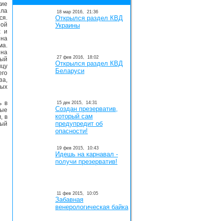
кие
ла
18 мар 2016,
21:36
ся.
Открылся раздел КВД
ой
Украины
х и
на
ма.
на
27 фев 2016,
18:02
ный
Открылся раздел КВД
ицу
Беларуси
его
за,
ных
ь в
15 дек 2015,
14:31
Создан презерватив,
ные
который сам
, в
предупредит об
ный
опасности!
19 фев 2015,
10:43
Идешь на карнавал -
получи презерватив!
11 фев 2015,
10:05
Забавная
венерологическая байка