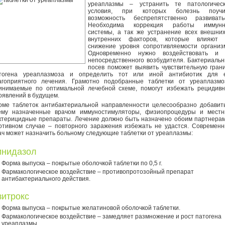
уреаплазмы – устранить те патологичес
условия, при которых болезнь поучи
возможность беспрепятственно развивать
Необходима коррекция работы иммунн
системы, а так же устранение всех внешни
внутренних факторов, которые влияют 
снижение уровня сопротивляемости организ
Одновременно нужно воздействовать и 
непосредственного возбудителя. Бактериаль
посев поможет выявить чувствительную гран
тогена уреаплазмоза и определить тот или иной антибиотик для 
агоприятного лечения. Грамотно подобранные таблетки от уреаплазмо
инимаемые по оптимальной лечебной схеме, помогут избежать рецидив
оявлений в будущем.
оме таблеток антибактериальной направленности целесообразно добавит
ему назначенные врачом иммуностимуляторы, физиопроцедуры и мест
ктерицидные препараты. Лечение должно быть назначено обоим партнерам
отивном случае – повторного заражения избежать не удастся. Современ
ач может назначить больному следующие таблетки от уреаплазмы:
инидазол
Форма выпуска – покрытые оболочкой таблетки по 0,5 г.
Фармакологическое воздействие – противопротозойный препарат
антибактериального действия.
зитрокс
Форма выпуска – покрытые желатиновой оболочкой таблетки.
Фармакологическое воздействие – замедляет размножение и рост патогена
уреаплазмы.