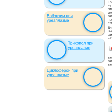
Ес
не
си
ур
Вобэнзим при
за
пр
уреаплазме
от
Дл
Вы
са
не
Трихопол при
уреаплазме
заг
заг
заг
Циклоферон при
уреаплазме