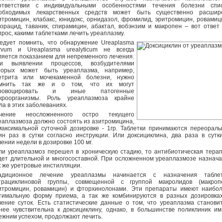
ответствии с индивидуальными особенностями течения болезни спи
обходимых лекарственных средств может быть существенно расшир
итромицин, клабакс, юнидокс, орнидазол, фромилид, эритромицин, ровамиц
орацид, таваник, спирамицин, абактал, вобэнзим и макропен – вот ответ
прос, какими таблетками лечить уреаплазму.
едует помнить, что обнаружение Ureaplasma
rvum и Ureaplasma urealyticum не всегда
ляется показанием для непременного лечения.
и выявлении процессов, возбудителями
торых может быть уреаплазма, например,
етрита или мочекаменной болезни, нужно
мнить так же и о том, что их могут
провоцировать и иные патогенные
кроорганизмы. Роль уреаплазмоза крайне
ла в этих заболеваниях.
чение неосложненного остро текущего
еаплазмоза должно состоять из азитромицина,
максимальной суточной дозировке - 1гр. Таблетки принимаются переораль
ин раз в сутки согласно инструкции. Или доксициклина, два раза в сутк
чении недели в дозировке 100 мг.
ли уреаплазмоз перешел в хроническую стадию, то антибиотическая тера
дет длительной и многосоставной. При осложненном уреаплазмозе назнач
к же уретровые инстилляции.
адиционное лечение уреаплазмы начинается с назначения таблет
трациклиновой группы, совмещенной с группой макролидов (макроп
итромицин, ровамицин) и фторхинолонами. Эти препараты имеют наибо
тимальную форму приема, а так же комбинируются в разных дозировка
чение суток. Есть статистические данные о том, что уреаплазма станови
нее чувствительна к доксициклину, однако, в большинстве поликлиник им
ежним успехом, продолжают лечить.