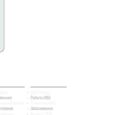
рацепция
КВД
рная
КВД России
твенная
Работа КВД
дарный метод
Структура КВД
ртивная
Заболевания
лизация
Детский КВД