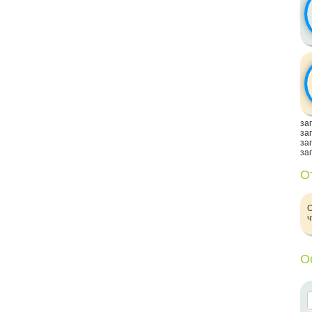
заг
заг
заг
заг
О
О
ч
О