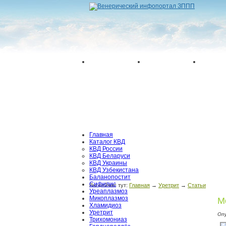
Главная
Каталог КВД
КВД России
КВД Беларуси
КВД Украины
КВД Узбекистана
Баланопостит
Сифилис
Вы сейчас тут:
Главная
→
Уретрит
→
Статьи
Уреаплазмоз
Микоплазмоз
М
Хламидиоз
Уретрит
Оп
Трихомониаз