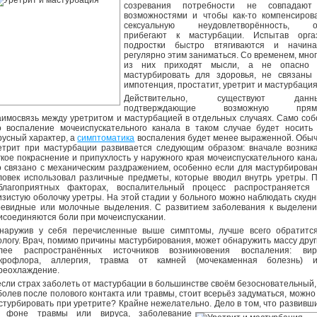
созревания потребности не совпадают
возможностями и чтобы как-то компенсиров
сексуальную неудовлетворённость, о
прибегают к мастурбации. Испытав орга
подростки быстро втягиваются и начин
регулярно этим заниматься. Со временем, мно
из них приходят мысли, а не опасно 
мастурбировать для здоровья, не связаны
импотенция, простатит, уретрит и мастурбаци
Действительно, существуют данны
подтверждающие возможную прям
аимосвязь между уретритом и мастурбацией в отдельных случаях. Само соб
о воспаление мочеиспускательного канала в таком случае будет носить
русный характер, а
симптоматика
воспаления будет менее выраженной. Обы
етрит при мастурбации развивается следующим образом: вначале возник
гкое покраснение и припухлость у наружного края мочеиспускательного кана
о связано с механическим раздражением, особенно если для мастурбирова
ловек использовал различные предметы, которые вводил внутрь уретры. 
благоприятных факторах, воспалительный процесс распространяется
изистую оболочку уретры. На этой стадии у больного можно наблюдать скуд
оевидные или молочные выделения. С развитием заболевания к выделен
исоединяются боли при мочеиспускании.
наружив у себя перечисленные выше симптомы, лучше всего обратитс
ологу. Врач, помимо причины мастурбирования, может обнаружить массу друг
лее распространённых источников возникновения воспаления: вир
крофлора, аллергия, травма от камней (мочекаменная болезнь) 
реохлаждение.
если страх заболеть от мастурбации в большинстве своём безосновательный,
болев после полового контакта или травмы, стоит всерьёз задуматься, можно
стурбировать при уретрите? Крайне нежелательно. Дело в том, что развивш
 фоне травмы или вируса, заболевание