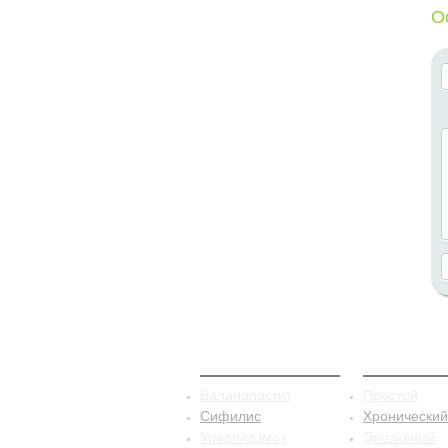
О
ЗППП
Баланопо
Баланопостит
Простой
Сифилис
Хронический
Уреаплазмоз
Эрозивный