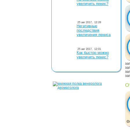
увеличить пенис?
25 авг 2017,
12:28
Негативные
последствия
увеличения пениса
25 авг 2017,
12:01
Как быстро можно
увеличить пенис?
заг
заг
заг
заг
О
ф