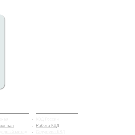
рацепция
КВД
рная
КВД России
твенная
Работа КВД
дарный метод
Структура КВД