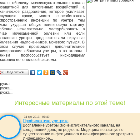
елало оболочку мочеиспускательного канала
ззащитной для патогенных воздействий, а
ханическое раздражение, которое усиливает
ркуляцию крови, может способствовать
спространению инфекции по уретре, тем
мым, ухудшая общую клиническую картину.
обенно нежелательно мастурбировать в
учае мочекаменной болезни или если
спалению уретры предшествовали вирусные
болевания надпочечников, мочевого пузыря. В
рвом случае произойдёт дополнительное
авмирование оболочки уретры, а во втором -
анизм поспособствует нисходящему
ражению мочеполовой системы.
Поделиться…
рузка...
рузка...
рузка...
Интересные материалы по этой теме!
24 дек 2013,
07:49
Профилактика уретрита
Воспаление уретры (мочеиспускательного канала), на
сегодняшний день, не редкость. Медицина повествует о
существовании инфекционного и неинфекционного уретрита.
Инфекционное...