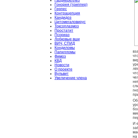
Гарднереллёз
Гонорея (триппер)
Герпес
Контрацепция
Кандидоз
Цитомегаловирус
Токсоплазмоз
Простатит
Псориаз
Лобковые вши
ВИЧ, СПИД
Кондиломы
вз
Папилломы
чт
Фимоз
ви
КВД
ур
Новости
лё
О проекте
чт
Вульвит
че
Увеличение члена
не
сл
гн
пр
Об
ур
бо
ми
пе
И 
за
ма
на