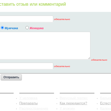
ставить отзыв или комментарий
обязательно
Мужчина
Женщина
обязательно
обязательно
стит
Сифилис
Герпес
Конт
У человека
Вирусный герпес
Барье
Препараты
Как передается?
Естес
Распространение
У мужчин
Кален