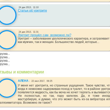
24 дек 2013,
11:10
Статьи об уретрите
...
24 дек 2013,
11:31
Уретрит прошёл сам, возможно ли?
Уретрит – заболевание урологического характера, и затрагивает
как мужчин, так и женщин. Большинство людей, которые...
рузка...
рузка...
рузка...
рузка...
тзывы и комментарии
АЛЕНА
-
22 июл 2017,
09:25
У меня нет уретрита, но странные ущущения. Такое чувство, чт
когда я немножко задерживаю поход в туалет, то в районе уретр
появляется жидкость, как бы моча не хочет терпеть и выливается
Не полностью, но так, пару капелек. Да, я тоже иногд
мастурбирую, и думаю, что это может быть из-за вибраторa ил
аллоимитатора. Возможно ли такое?