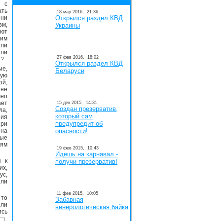
 с
ать
18 мар 2016,
21:36
ни
Открылся раздел КВД
зм,
Украины
ают
гим
ли
 ли
27 фев 2016,
18:02
я?
Открылся раздел КВД
е,
Беларуси
ую
ой,
 не
чно
ает
15 дек 2015,
14:31
Создан презерватив,
ла,
который сам
ния
предупредит об
При
 на
опасности!
ные
иям
19 фев 2015,
10:43
Идешь на карнавал -
я к
получи презерватив!
их,
ус,
или
11 фев 2015,
10:05
 то
Забавная
 ли
венерологическая байка
ись