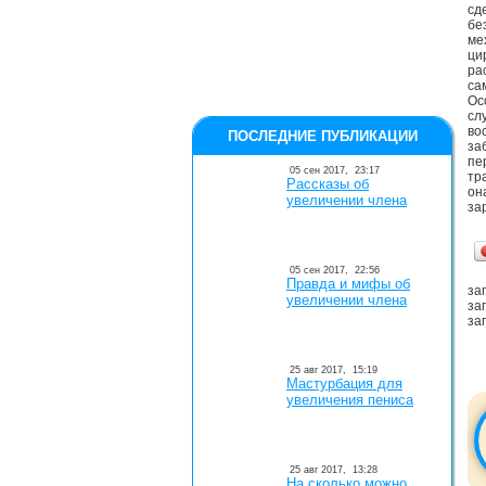
сд
бе
ме
ци
ра
са
Ос
сл
во
ПОСЛЕДНИЕ ПУБЛИКАЦИИ
за
пе
05 сен 2017,
23:17
тр
Рассказы об
он
увеличении члена
за
05 сен 2017,
22:56
Правда и мифы об
заг
увеличении члена
заг
заг
25 авг 2017,
15:19
Мастурбация для
увеличения пениса
25 авг 2017,
13:28
На сколько можно