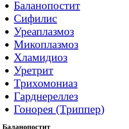
Баланопостит
Сифилис
Уреаплазмоз
Микоплазмоз
Хламидиоз
Уретрит
Трихомониаз
Гарднереллез
Гонорея (Триппер)
Баланопостит