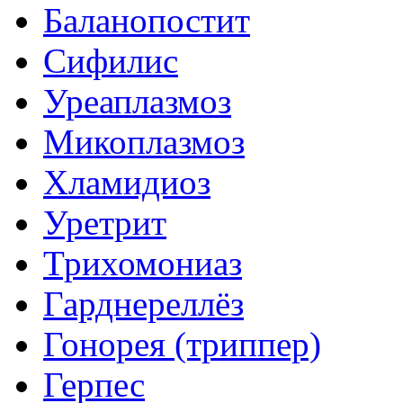
Баланопостит
Сифилис
Уреаплазмоз
Микоплазмоз
Хламидиоз
Уретрит
Трихомониаз
Гарднереллёз
Гонорея (триппер)
Герпес