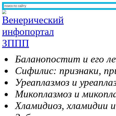
Баланопостит и его ле
Сифилис: признаки, пр
Уреаплазмоз и уреапла
Микоплазмоз и микопл
Хламидиоз, хламидии и