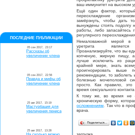
ваш иммунитет на высоком у
Ещё один фактор, который
переохлаждение организ
замёрзнуть, чтобы дать т
вынуждены стоять подолгу н
работы, либо запасайтесь 
регулярного переохлаждения
ПОСЛЕДНИЕ ПУБЛИКАЦИИ
Немаловажной мерой в п
уретрита является
05 сен 2017,
23:17
Проанализируйте, что вы ед
Рассказы об
увеличении члена
копченую, жирную пищу, а
лучше исключить из рац
крайней мере, знать всем
проигнорировать выше п
рекомендации, то заболеть
05 сен 2017,
22:56
Правда и мифы об
болезнью мочеполовой си
увеличении члена
просто. Как правило, это
время сексуального контакта
К тому же, во время не 
хроническую форму, котора
25 авг 2017,
15:19
осложнениям
. Так что в пр
Мастурбация для
врача.
увеличения пениса
Поделиться…
25 авг 2017,
13:28
загрузка...
На сколько можно