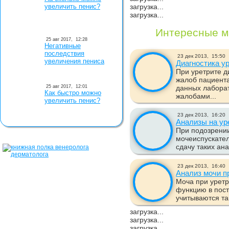
увеличить пенис?
загрузка...
загрузка...
Интересные м
25 авг 2017,
12:28
Негативные
последствия
23 дек 2013,
15:50
увеличения пениса
Диагностика у
При уретрите д
жалоб пациента
25 авг 2017,
12:01
данных лабора
Как быстро можно
жалобами...
увеличить пенис?
23 дек 2013,
16:20
Анализы на ур
При подозрении
мочеиспускател
сдачу таких ана
23 дек 2013,
16:40
Анализ мочи п
Моча при уретр
функцию в пост
учитываются так
загрузка...
загрузка...
загрузка...