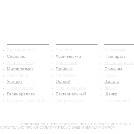
ЗППП
Баланопостит
Сифилис
Баланопостит
Простой
У человека
Сифилис
Хронический
Препараты
Уреаплазмоз
Эрозивный
Распростране
Микоплазмоз
Гнойный
Причины
Хламидиоз
Грибковый
Статьи
Уретрит
Острый
Защита
Трихомониаз
Аллергический
Люэс
Гарднереллез
Бактериальный
Шанкр
Гонорея (Триппер)
Гангренозный
Последствия
ВНИМАНИЕ!
ИНФОРМАЦИЯ, ОПУБЛИКОВАННАЯ НА САЙТЕ, НОСИТ ИСКЛЮЧИТЕЛ
ОБЯЗАТЕЛЬНО ПРОКОНСУЛЬТИРУЙТЕСЬ С ВАШИМ ЛЕЧАЩИМ ВРАЧОМ!