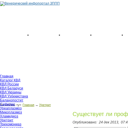
Главная
Каталог КВД
КВД России
КВД Беларуси
КВД Украины
КВД Узбекистана
Баланопостит
Сифилис
Вы сейчас тут:
Главная
→
Уретрит
Уреаплазмоз
Микоплазмоз
Существует ли проф
Хламидиоз
Уретрит
Опубликовано:
24 дек 2013,
07:4
Трихомониаз