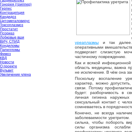
Гарднереллёз
Гонорея (триппер)
Герпес
Контрацепция
Кандидоз
Цитомегаловирус
Токсоплазмоз
Простатит
Псориаз
Лобковые вши
ВИЧ, СПИД
уреаплазмы
и так далее. 
Кондиломы
оперативными вмешательств
Папилломы
подвергает слизистую моч
Фимоз
частичному повреждению.
КВД
Новости
Как и всякой инфекционной 
О проекте
область медицины, важна п
Вульвит
не исключение. В чём она з
Увеличение члена
Поскольку воспаление ур
характер, можно допустить
связи. Потому профилактич
будет: разборчивость в св
личная гигиена наружных 
сексуальный контакт с чело
сомневаетесь в порядочности
Конечно, не всегда наличи
заболеваемости уретритом.
сильна, чтобы побороть ви
силы организма ослабли
профилактику уретрита до