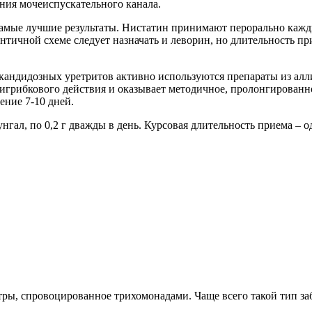
ния мочеиспускательного канала.
амые лучшие результаты. Нистатин принимают перорально кажды
нтичной схеме следует назначать и леворин, но длительность пр
кандидозных уретритов активно используются препараты из ал
игрибкового действия и оказывает методичное, пролонгированн
ение 7-10 дней.
гал, по 0,2 г дважды в день. Курсовая длительность приема – о
тры, спровоцированное трихомонадами. Чаще всего такой тип за