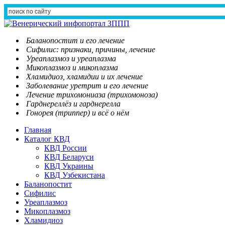
Баланопостит и его лечение
Сифилис: признаки, причины, лечение
Уреаплазмоз и уреаплазма
Микоплазмоз и микоплазма
Хламидиоз, хламидии и их лечение
Заболевание уретрит и его лечение
Лечение трихомониаза (трихомоноза)
Гарднереллёз и гарднерелла
Гонорея (триппер) и всё о нём
Главная
Каталог КВД
КВД России
КВД Беларуси
КВД Украины
КВД Узбекистана
Баланопостит
Сифилис
Уреаплазмоз
Микоплазмоз
Хламидиоз