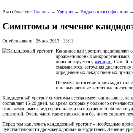
Вы сейчас тут:
Главная
→
Уретрит
→
Виды и классификация
Симптомы и лечение кандидоз
Опубликовано:
26 дек 2013,
13:11
Кандидозный уретрит представляет с
дрожжеподобных микроорганизмов – г
диагностируется у
женщин
. Самый р
смазываются, затрудняя диагностику
определенных лекарственных препар
Передача патогенов происходит толь
и не выявленные латентные носители
Кандидозный уретрит симптомы всегда имеет одинаковые, хар
составляет 15-20 дней, во время которых у больного отмечают
отделяемое имеет вид серого налета на внутренней оболочке 
слизистой. Очень часто такие проявления без интенсивного л
Перед тем как лечить кандидозный уретрит – необходимо прой
чувствительности дрожжеподобных возбудителей. Лечение урет