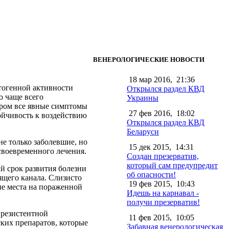
ВЕНЕРОЛОГИЧЕСКИЕ НОВОСТИ
18 мар 2016,
21:36
атогенной активности
Открылся раздел КВД
о чаще всего
Украины
ором все явные симптомы
27 фев 2016,
18:02
ойчивость к воздействию
Открылся раздел КВД
Беларуси
е только заболевшие, но
15 дек 2015,
14:31
своевременного лечения.
Создан презерватив,
который сам предупредит
й срок развития болезни
об опасности!
щего канала. Слизисто
19 фев 2015,
10:43
ые места на пораженной
Идешь на карнавал -
получи презерватив!
 резистентной
11 фев 2015,
10:05
ких препаратов, которые
Забавная венерологическая