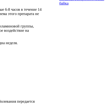
байка
е 6-8 часов в течение 14
иема этого препарата не
лиламиновой группы,
ое воздействие на
дна неделя.
болевания передается