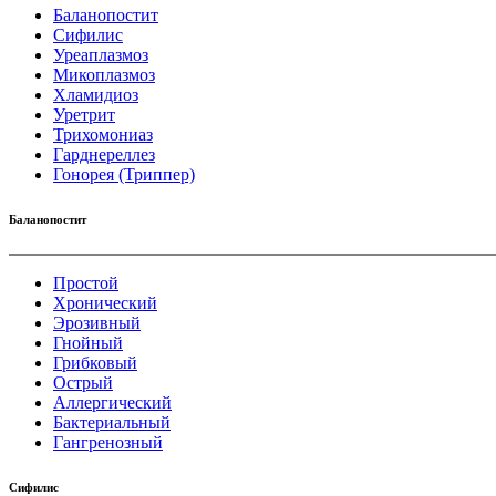
Баланопостит
Сифилис
Уреаплазмоз
Микоплазмоз
Хламидиоз
Уретрит
Трихомониаз
Гарднереллез
Гонорея (Триппер)
Баланопостит
Простой
Хронический
Эрозивный
Гнойный
Грибковый
Острый
Аллергический
Бактериальный
Гангренозный
Сифилис