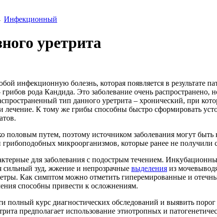
→
Инфекционный
ного уретрита
обой инфекционную болезнь, которая появляется в результате п
рибов рода Кандида. Это заболевание очень распространено, н
аспространенный тип данного уретрита – хронический, при кот
 и лечение. К тому же грибы способны быстро сформировать уст
атов.
ко половым путем, поэтому источником заболевания могут быть н
 грибоподобных микроорганизмов, которые ранее не получили 
актерные для заболевания с подострым течением. Инкубационны
ся сильный зуд, жжение и непрозрачные
выделения
из мочевыводя
уретры. Как симптом можно отметить гиперемированные и отечн
ечения способны привести к осложнениям.
ти полный курс диагностических обследований и выявить порог
рита предполагает использование этиотропных и патогенетичес