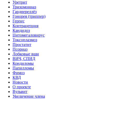
Уретрит
Трихомониаз
Гарднереллёз
Гонорея (триппер)
Герпес
Контрацепция
Кандидоз
Цитомегаловирус
Токсоплазмоз
Простатит
Псориаз
Лобковые вши
ВИЧ, СПИД
Кондиломы
Папилломы
Фимоз
КВД
Новости
О проекте
Вульвит
Увеличение члена