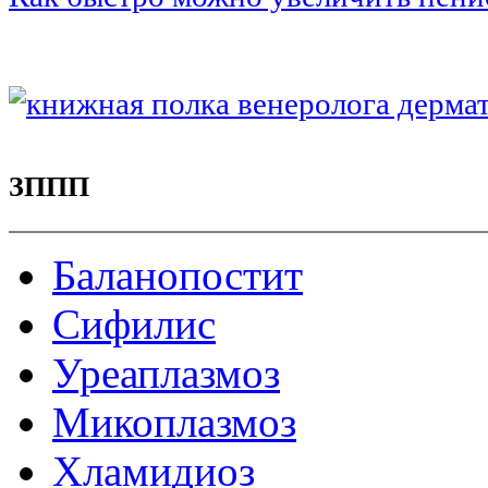
ЗППП
Баланопостит
Сифилис
Уреаплазмоз
Микоплазмоз
Хламидиоз