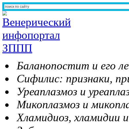
Баланопостит и его ле
Сифилис: признаки, пр
Уреаплазмоз и уреапла
Микоплазмоз и микопл
Хламидиоз, хламидии и