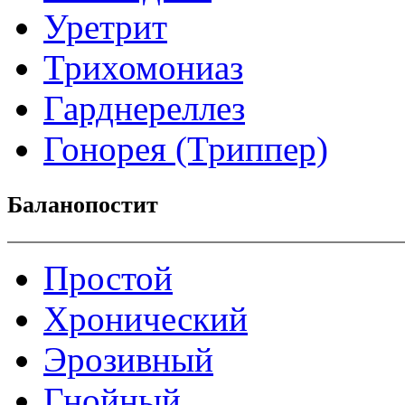
Уретрит
Трихомониаз
Гарднереллез
Гонорея (Триппер)
Баланопостит
Простой
Хронический
Эрозивный
Гнойный