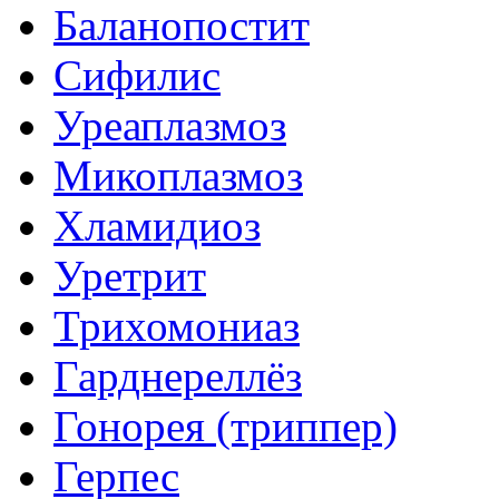
Баланопостит
Сифилис
Уреаплазмоз
Микоплазмоз
Хламидиоз
Уретрит
Трихомониаз
Гарднереллёз
Гонорея (триппер)
Герпес