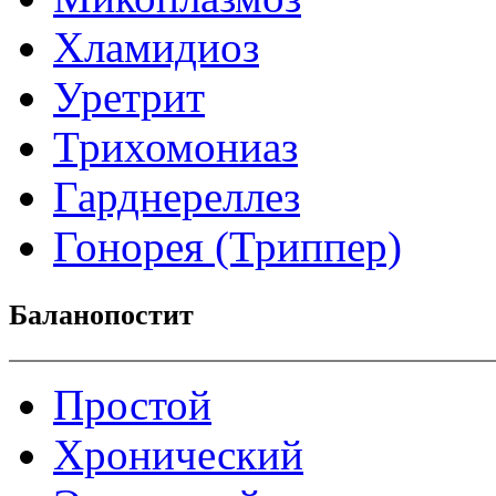
Хламидиоз
Уретрит
Трихомониаз
Гарднереллез
Гонорея (Триппер)
Баланопостит
Простой
Хронический