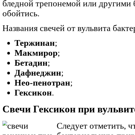
бледной трепонемой или другими 
обойтись.
Названия свечей от вульвита бакт
Тержинан
;
Макмирор
;
Бетадин
;
Дафнеджин
;
Нео-пенотран
;
Гексикон
.
Свечи Гексикон при вульвит
Следует отметить, ч