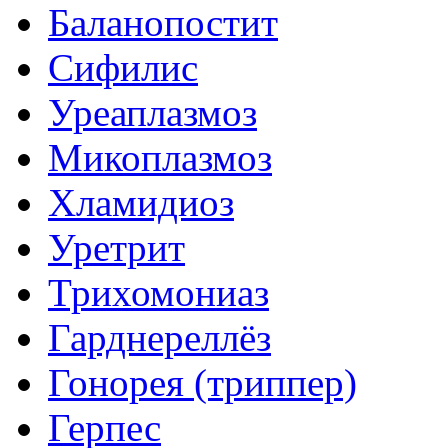
Баланопостит
Сифилис
Уреаплазмоз
Микоплазмоз
Хламидиоз
Уретрит
Трихомониаз
Гарднереллёз
Гонорея (триппер)
Герпес