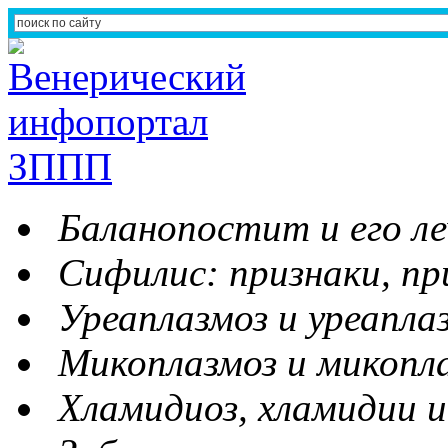
Баланопостит и его ле
Сифилис: признаки, пр
Уреаплазмоз и уреапла
Микоплазмоз и микопл
Хламидиоз, хламидии и