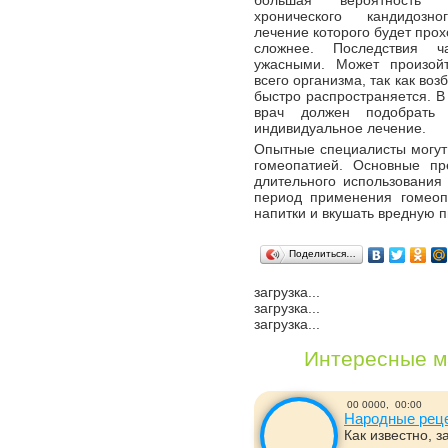
большая вероятность п
хронического кандидозно
лечение которого будет про
сложнее. Последствия ч
ужасными. Может произой
всего организма, так как воз
быстро распространяется. В
врач должен подобрать 
индивидуальное лечение.
Опытные специалисты могут 
гомеопатией. Основные пр
длительного использования
период применения гомеоп
напитки и вкушать вредную п
Поделиться…
загрузка...
загрузка...
загрузка...
Интересные м
00 0000,
00:00
Народные реце
Как известно, 