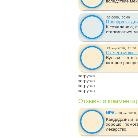
вследствие мех
00 0000,
00:00
Препараты для
К сожалению, с
сталкиваться м
21 апр 2016,
13:38
От чего может 
Вульвит – это 
которое распро
загрузка...
загрузка...
загрузка...
загрузка...
Отзывы и коммента
ИРА
-
18 окт 2018,
Кандидозный в
хорошо помог
лекарство.