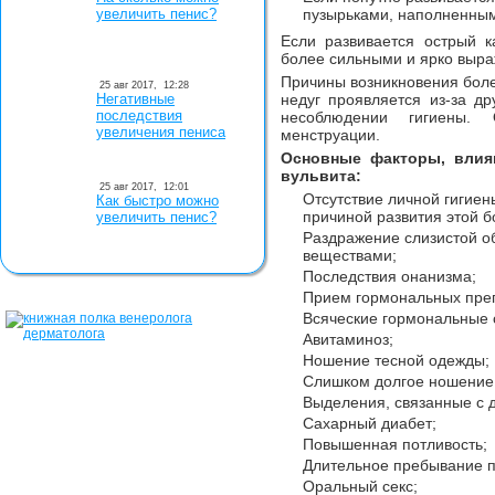
увеличить пенис?
пузырьками, наполненным
Если развивается острый к
более сильными и ярко выр
Причины возникновения бол
25 авг 2017,
12:28
Негативные
недуг проявляется из-за д
последствия
несоблюдении гигиены.
увеличения пениса
менструации.
Основные факторы, влия
вульвита:
25 авг 2017,
12:01
Отсутствие личной гигие
Как быстро можно
причиной развития этой б
увеличить пенис?
Раздражение слизистой о
веществами;
Последствия онанизма;
Прием гормональных пре
Всяческие гормональные 
Авитаминоз;
Ношение тесной одежды;
Слишком долгое ношение 
Выделения, связанные с 
Сахарный диабет;
Повышенная потливость;
Длительное пребывание 
Оральный секс;