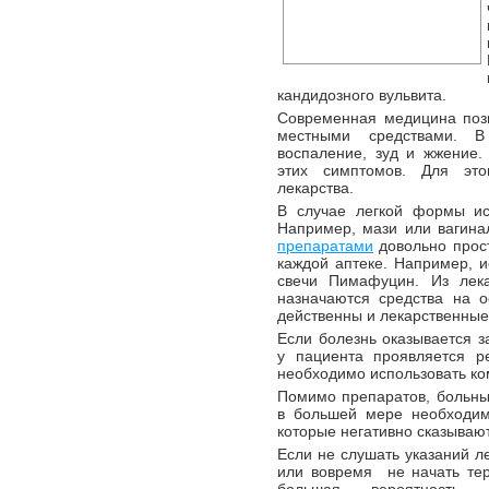
кандидозного вульвита.
Современная медицина позв
местными средствами. В
воспаление, зуд и жжение.
этих симптомов. Для это
лекарства.
В случае легкой формы ис
Например, мази или вагина
препаратами
довольно прост
каждой аптеке. Например, 
свечи Пимафуцин. Из лека
назначаются средства на о
действенны и лекарственные
Если болезнь оказывается 
у пациента проявляется р
необходимо использовать к
Помимо препаратов, больны
в большей мере необходим
которые негативно сказываю
Если не слушать указаний л
или вовремя не начать тер