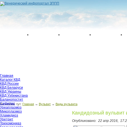
Главная
Каталог КВД
КВД России
КВД Беларуси
КВД Украины
КВД Узбекистана
Баланопостит
Сифилис
Вы сейчас тут:
Главная
→
Вульвит
→
Виды вульвита
Уреаплазмоз
Микоплазмоз
Кандидозный вульвит 
Хламидиоз
Уретрит
Опубликовано:
22 апр 2016,
17:
Трихомониаз