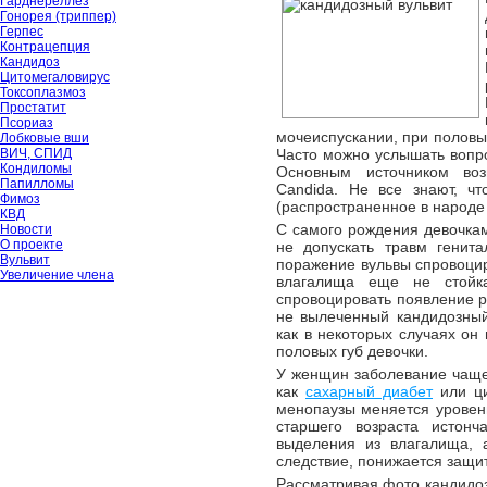
Гарднереллёз
Гонорея (триппер)
Герпес
Контрацепция
Кандидоз
Цитомегаловирус
Токсоплазмоз
Простатит
Псориаз
мочеиспускании, при половых
Лобковые вши
ВИЧ, СПИД
Часто можно услышать вопро
Кондиломы
Основным источником воз
Папилломы
Candida. Не все знают, ч
Фимоз
(распространенное в народе
КВД
С самого рождения девочка
Новости
О проекте
не допускать травм генит
Вульвит
поражение вульвы спровоци
Увеличение члена
влагалища еще не стойк
спровоцировать появление 
не вылеченный кандидозн
как в некоторых случаях о
половых губ девочки.
У женщин заболевание чаще
как
сахарный диабет
или ци
менопаузы меняется уровен
старшего возраста истонч
выделения из влагалища, а
следствие, понижается защи
Рассматривая фото кандидоз