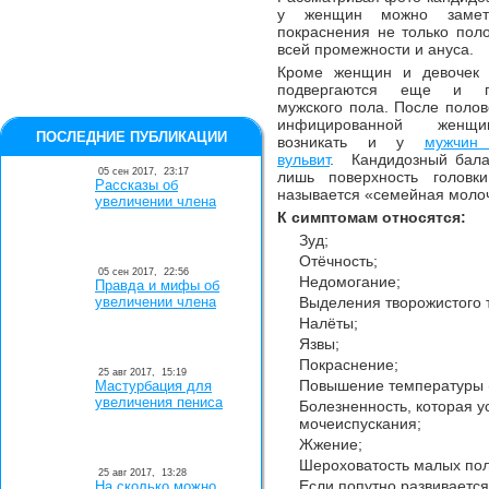
у женщин можно замет
покраснения не только поло
всей промежности и ануса.
Кроме женщин и девочек 
подвергаются еще и пр
мужского пола. После полов
инфицированной женщ
ПОСЛЕДНИЕ ПУБЛИКАЦИИ
возникать и у
мужчин
вульвит
. Кандидозный бала
05 сен 2017,
23:17
лишь поверхность головк
Рассказы об
называется «семейная моло
увеличении члена
К симптомам относятся:
Зуд;
Отёчность;
05 сен 2017,
22:56
Недомогание;
Правда и мифы об
увеличении члена
Выделения творожистого 
Налёты;
Язвы;
Покраснение;
25 авг 2017,
15:19
Повышение температуры (
Мастурбация для
увеличения пениса
Болезненность, которая у
мочеиспускания;
Жжение;
Шероховатость малых пол
25 авг 2017,
13:28
Если попутно развивается
На сколько можно