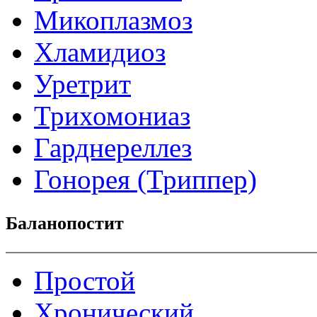
Микоплазмоз
Хламидиоз
Уретрит
Трихомониаз
Гарднереллез
Гонорея (Триппер)
Баланопостит
Простой
Хронический