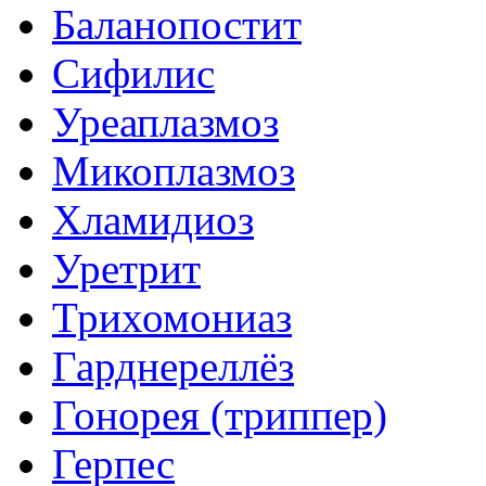
Баланопостит
Сифилис
Уреаплазмоз
Микоплазмоз
Хламидиоз
Уретрит
Трихомониаз
Гарднереллёз
Гонорея (триппер)
Герпес