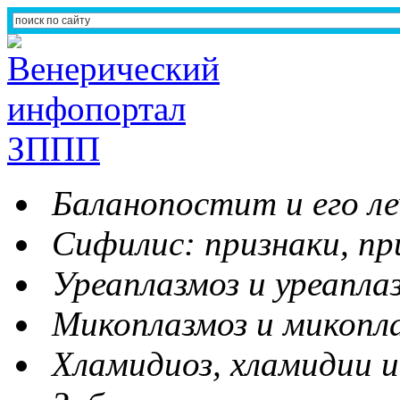
Баланопостит и его ле
Сифилис: признаки, пр
Уреаплазмоз и уреапла
Микоплазмоз и микопл
Хламидиоз, хламидии и