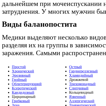
дальнейшем при мочеиспускании 
затруднения. У многих мужчин быв
Виды баланопостита
Медики выделяют несколько видов
разделяя их на группы в зависимос
заражения. Самыми распростране
Простой
Острый
Хронический
Гарднереллезный
Эрозивный
Хламидийный
Гнойный
Дрожжевой
Облитерирующий
Трихомонадный
Ксеротический
Слипчивый
Кандидозный
Кольцевидный
Цирцинарный
Язвенный
Грибковый
Аллергический
Зуна
Травматический