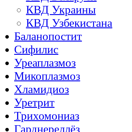
КВД Украины
КВД Узбекистана
Баланопостит
Сифилис
Уреаплазмоз
Микоплазмоз
Хламидиоз
Уретрит
Трихомониаз
Гарднереллёз