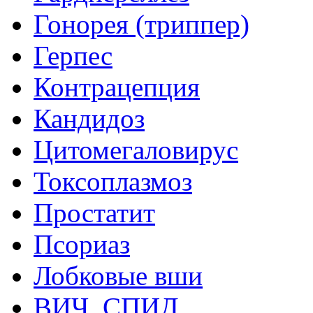
Гонорея (триппер)
Герпес
Контрацепция
Кандидоз
Цитомегаловирус
Токсоплазмоз
Простатит
Псориаз
Лобковые вши
ВИЧ, СПИД