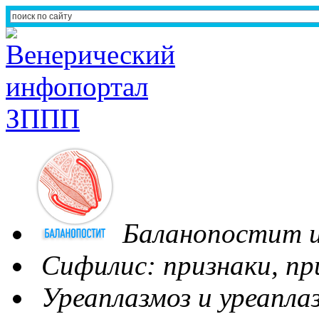
Баланопостит и
Сифилис: признаки, пр
Уреаплазмоз и уреапла