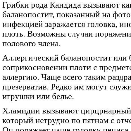
Грибки рода Кандида вызывают к
баланопостит, показанный на фото
инфекцией заражается головка, ино
плоть. Возможны случаи поражени
полового члена.
Аллергический баланопостит или 
соприкосновении плоти с предме
аллергию. Чаще всего таким раздр
презерватив. Редко им могут служ
игрушки или белье.
Хламидии вызывают цирцрнарный 
который нетрудно по пятнам с от
Он поражает чаще головку пениса.