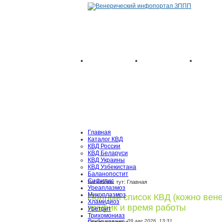
Главная
Каталог КВД
КВД России
КВД Беларуси
КВД Украины
КВД Узбекистана
Баланопостит
Сифилис
Вы сейчас тут: Главная
Уреаплазмоз
Микоплазмоз
Полный список КВД (кожно вене
Хламидиоз
график и время работы
Уретрит
Трихомониаз
Опубликовано:
09 авг 2026
13:31