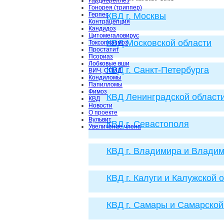
Гарднереллёз
Гонорея (триппер)
Герпес
КВД г. Москвы
Контрацепция
Кандидоз
Цитомегаловирус
КВД Московской области
Токсоплазмоз
Простатит
Псориаз
Лобковые вши
КВД г. Санкт-Петербурга
ВИЧ, СПИД
Кондиломы
Папилломы
Фимоз
КВД Ленинградской област
КВД
Новости
О проекте
Вульвит
КВД г. Севастополя
Увеличение члена
КВД г. Владимира и Владим
КВД г. Калуги и Калужской 
КВД г. Самары и Самарской