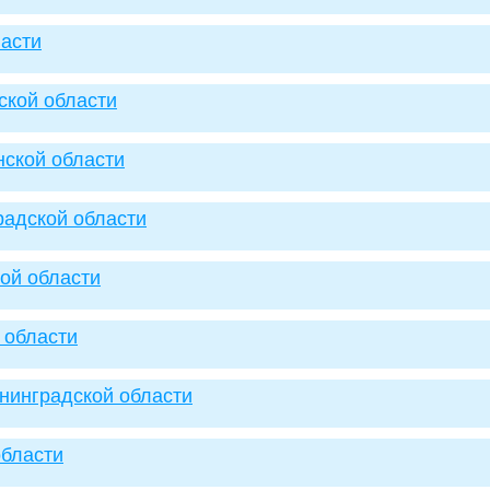
ласти
ской области
нской области
радской области
кой области
й области
ининградской области
области