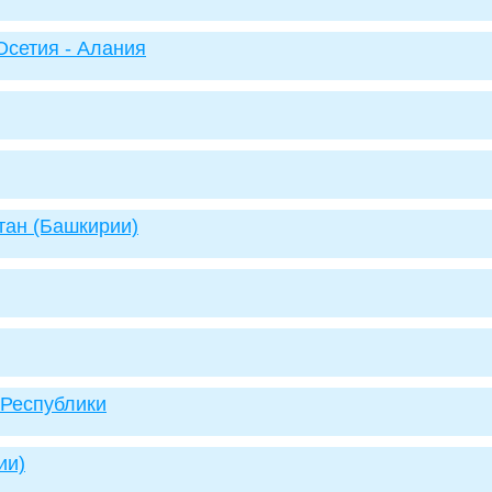
Осетия - Алания
тан (Башкирии)
 Республики
ии)