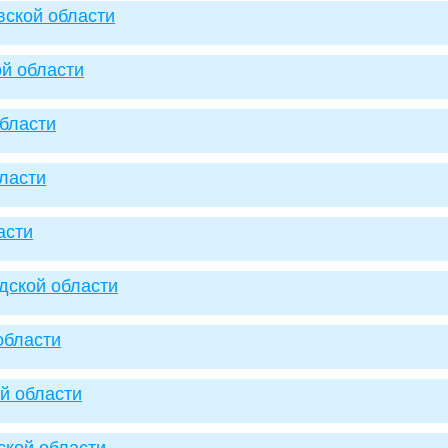
вской области
ой области
области
бласти
асти
одской области
области
ой области