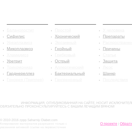
ЗППП
Баланопостит
Сифилис
Баланопостит
Простой
У человека
Сифилис
Хронический
Препараты
Уреаплазмоз
Эрозивный
Распростране
Микоплазмоз
Гнойный
Причины
Хламидиоз
Грибковый
Статьи
Уретрит
Острый
Защита
Трихомониаз
Аллергический
Люэс
Гарднереллез
Бактериальный
Шанкр
Гонорея (Триппер)
Гангренозный
Последствия
ВНИМАНИЕ!
ИНФОРМАЦИЯ, ОПУБЛИКОВАННАЯ НА САЙТЕ, НОСИТ ИСКЛЮЧИТЕЛ
ОБЯЗАТЕЛЬНО ПРОКОНСУЛЬТИРУЙТЕСЬ С ВАШИМ ЛЕЧАЩИМ ВРАЧОМ!
© 2010-2016 zppp.Saharniy-Diabet.com
О проекте
Обратн
Копирование материалов разрешено только с
|
указанием активной ссылки на первоисточник