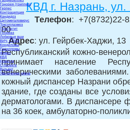
Гарднереллёз
КВД г. Назрань, ул
Гонорея (триппер)
Герпес
Контрацепция
Кандидоз
Телефон
: +7(8732)22-8
Цитомегаловирус
Токсоплазмоз
00
Простатит
Псориаз
Лобковые вши
Адрес
: ул. Гейрбек-Хаджи, 13
ВИЧ, СПИД
Кондиломы
Папилломы
Республиканский кожно-венерол
Фимоз
КВД
принимает население Рес
Новости
О проекте
венерическими заболеваниями.
Вульвит
Увеличение члена
кожный диспансер Назрани обр
здание, где созданы все услов
дерматологами. В диспансере 
на 36 коек, амбулаторно-поликли