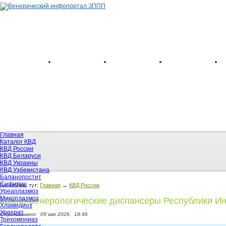
Главная
Каталог КВД
КВД России
КВД Беларуси
КВД Украины
КВД Узбекистана
Баланопостит
Сифилис
Вы сейчас тут:
Главная
→
КВД России
Уреаплазмоз
Микоплазмоз
Кожно-венерологические диспансеры Республики И
Хламидиоз
Уретрит
Опубликовано:
09 авг 2026,
18:46
Трихомониаз