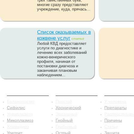
трех таинственных букв,
многие сразу представляют
учреждение, куда, прячась...
Список оказываемых в
кожвене услуг
статья
Любой КВД предоставляет
услуги по диагностике и
лечению всех заболеваний
кожно-венерического
профиля, начиная от
постановки диагноза и
заканчивая плановым
наблюдением...
ЗППП
Баланопостит
Сифилис
Баланопостит
Простой
У человека
Сифилис
Хронический
Препараты
Уреаплазмоз
Эрозивный
Распростране
Микоплазмоз
Гнойный
Причины
Хламидиоз
Грибковый
Статьи
Уретрит
Острый
Защита