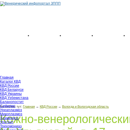
Главная
Каталог КВД
КВД России
КВД Беларуси
КВД Украины
КВД Узбекистана
Баланопостит
Сифилис
Вы сейчас тут:
Главная
→
КВД России
→
Вологда и Вологодская область
Уреаплазмоз
Микоплазмоз
Кожно-венерологический
Хламидиоз
Уретрит
Трихомониаз