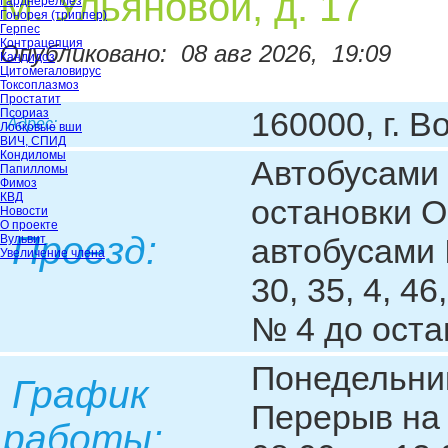
М. Ульяновой, д. 17
Гарднереллёз
Гонорея (триппер)
Герпес
Контрацепция
Опубликовано:
08 авг 2026,
19:09
Кандидоз
Цитомегаловирус
Токсоплазмоз
Простатит
160000, г. В
Псориаз
Адрес:
Лобковые вши
ВИЧ, СПИД
Кондиломы
Автобусами №
Папилломы
Фимоз
КВД
остановки О
Новости
О проекте
Проезд:
Вульвит
автобусами №
Увеличение члена
30, 35, 4, 4
№ 4 до оста
Понедельник
График
Перерыв на 
работы: