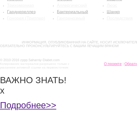
Трихомониаз
Аллергический
Люэс
Гарднереллез
Бактериальный
Шанкр
Гонорея (Триппер)
Гангренозный
Последствия
ВНИМАНИЕ!
ИНФОРМАЦИЯ, ОПУБЛИКОВАННАЯ НА САЙТЕ, НОСИТ ИСКЛЮЧИТЕЛ
ОБЯЗАТЕЛЬНО ПРОКОНСУЛЬТИРУЙТЕСЬ С ВАШИМ ЛЕЧАЩИМ ВРАЧОМ!
© 2010-2016 zppp.Saharniy-Diabet.com
О проекте
Обратн
Копирование материалов разрешено только с
|
указанием активной ссылки на первоисточник
ВАЖНО ЗНАТЬ!
х
Подробнее>>