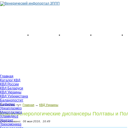
Главная
Каталог КВД
КВД России
КВД Беларуси
КВД Украины
КВД Узбекистана
Баланопостит
Сифилис
Вы сейчас тут:
Главная
→
КВД Украины
Уреаплазмоз
Микоплазмоз
Кожно-венерологические диспансеры Полтавы и Пол
Хламидиоз
Уретрит
Опубликовано:
06 мая 2016,
16:49
Трихомониаз