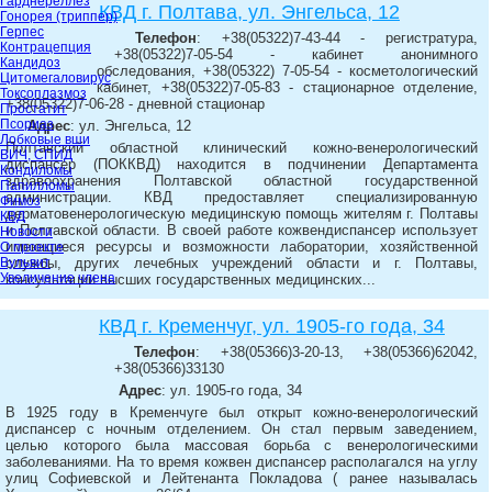
Гарднереллёз
КВД г. Полтава, ул. Энгельса, 12
Гонорея (триппер)
Герпес
Телефон
: +38(05322)7-43-44 - регистратура,
Контрацепция
+38(05322)7-05-54 - кабинет анонимного
Кандидоз
обследования, +38(05322) 7-05-54 - косметологический
Цитомегаловирус
кабинет, +38(05322)7-05-83 - стационарное отделение,
Токсоплазмоз
+38(05322)7-06-28 - дневной стационар
Простатит
Псориаз
Адрес
: ул. Энгельса, 12
Лобковые вши
Полтавский областной клинический кожно-венерологический
ВИЧ, СПИД
диспансер (ПОККВД) находится в подчинении Департамента
Кондиломы
здравоохранения Полтавской областной государственной
Папилломы
администрации. КВД предоставляет специализированную
Фимоз
дерматовенерологическую медицинскую помощь жителям г. Полтавы
КВД
и Полтавской области. В своей работе кожвендиспансер использует
Новости
имеющиеся ресурсы и возможности лаборатории, хозяйственной
О проекте
Вульвит
службы, других лечебных учреждений области и г. Полтавы,
Увеличение члена
консультации высших государственных медицинских...
КВД г. Кременчуг, ул. 1905-го года, 34
Телефон
: +38(05366)3-20-13, +38(05366)62042,
+38(05366)33130
Адрес
: ул. 1905-го года, 34
В 1925 году в Кременчуге был открыт кожно-венерологический
диспансер с ночным отделением. Он стал первым заведением,
целью которого была массовая борьба с венерологическими
заболеваниями. На то время кожвен диспансер располагался на углу
улиц Софиевской и Лейтенанта Покладова ( ранее называлась