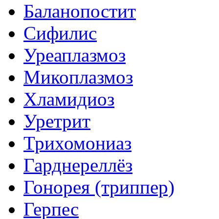
Баланопостит
Сифилис
Уреаплазмоз
Микоплазмоз
Хламидиоз
Уретрит
Трихомониаз
Гарднереллёз
Гонорея (триппер)
Герпес