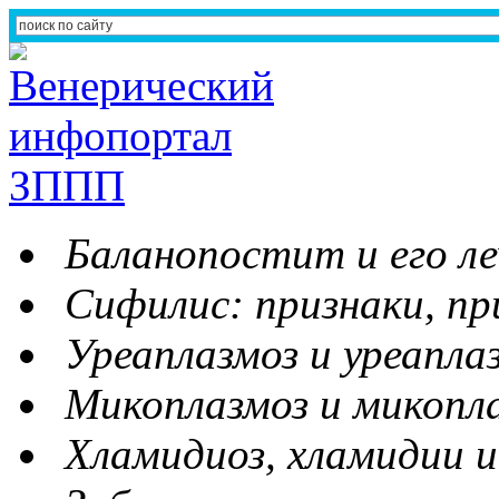
Баланопостит и его ле
Сифилис: признаки, пр
Уреаплазмоз и уреапла
Микоплазмоз и микопл
Хламидиоз, хламидии и