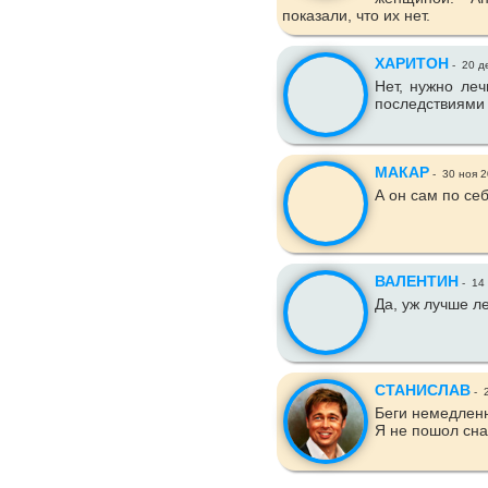
показали, что их нет.
ХАРИТОН
-
20 д
Нет, нужно леч
последствиями
МАКАР
-
30 ноя 
А он сам по се
ВАЛЕНТИН
-
14 
Да, уж лучше ле
СТАНИСЛАВ
-
2
Беги немедленн
Я не пошол сна