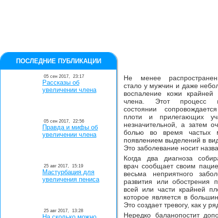
ПОСЛЕДНИЕ ПУБЛИКАЦИИ
05 сен 2017,
23:17
Не менее распростране
Рассказы об
стало у мужчин и даже небо
увеличении члена
воспаление кожи крайней 
члена. Этот процесс 
состоянии сопровождаетс
плоти и прилегающих уча
05 сен 2017,
22:56
незначительной, а затем о
Правда и мифы об
болью во время частых м
увеличении члена
появлением выделений в вид
Это заболевание носит назв
Когда два диагноза собир
врач сообщает своим паци
25 авг 2017,
15:19
Мастурбация для
весьма неприятного заб
увеличения пениса
развития или обострения п
всей или части крайней пл
которое является в большин
Это создает тревогу, как у р
25 авг 2017,
13:28
Нередко баланопостит допо
На сколько можно