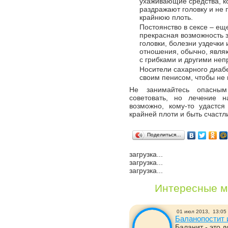
ухаживающие средства, к
раздражают головку и не
крайнюю плоть.
Постоянство в сексе – ещ
прекрасная возможность з
головки, болезни уздечки
отношения, обычно, явля
с грибками и другими не
Носители сахарного диаб
своим пенисом, чтобы не 
Не занимайтесь опасным
советовать, но лечение н
возможно, кому-то удастся
крайней плоти и быть счастл
Поделиться…
загрузка...
загрузка...
загрузка...
Интересные м
01 июл 2013,
13:05
Баланопостит 
Баланит - это 