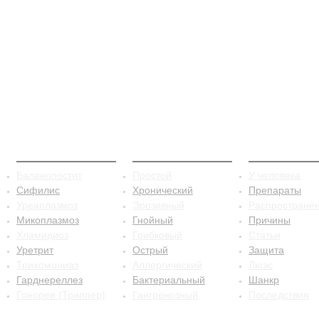
ЗППП
Баланопостит
Сифилис
Баланопостит
Простой
У человека
Сифилис
Хронический
Препараты
Уреаплазмоз
Эрозивный
Распростране
Микоплазмоз
Гнойный
Причины
Хламидиоз
Грибковый
Статьи
Уретрит
Острый
Защита
Трихомониаз
Аллергический
Люэс
Гарднереллез
Бактериальный
Шанкр
Гонорея (Триппер)
Гангренозный
Последствия