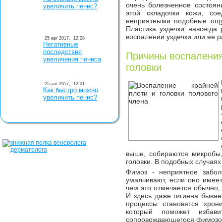
очень болезненное состоян
увеличить пенис?
этой складочки кожи, со
неприятными подобные ощу
Пластика уздечки навсегда
воспалении уздечки или ее р
25 авг 2017,
12:28
Негативные
последствия
Причины воспаления
увеличения пениса
головки
25 авг 2017,
12:01
Как быстро можно
увеличить пенис?
выше, собираются микробы
головки. В подобных случаях
Фимоз - неприятное забол
умалчивают, если оно имеет
чем это отмечается обычно, 
И здесь даже гигиена бывае
процессы становятся хрон
который поможет избави
сопровождающегося фимозом