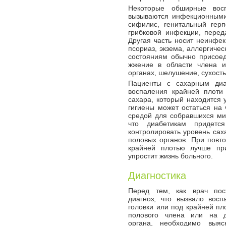
Некоторые обширные восп
вызываются инфекционными 
сифилис, генитальный герп
грибковой инфекции, перед
Другая часть носит неинфек
псориаз, экзема, аллергичес
состояниям обычно присое
жжение в области члена и
органах, шелушение, сухость
Пациенты с сахарным диа
воспаления крайней плоти 
сахара, который находится 
гигиены может остаться на 
средой для собравшихся ми
что диабетикам придется
контролировать уровень сах
половых органов. При повт
крайней плотью лучше при
упростит жизнь больного.
Диагностика
Перед тем, как врач пос
диагноз, что вызвало восп
головки или под крайней пл
полового члена или на д
органа, необходимо выяс