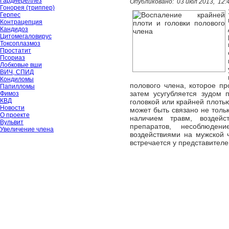
Гарднереллёз
Опубликовано:
03 июл 2013,
12:
Гонорея (триппер)
Герпес
Контрацепция
Кандидоз
Цитомегаловирус
Токсоплазмоз
Простатит
Псориаз
Лобковые вши
ВИЧ, СПИД
Кондиломы
полового члена, которое пр
Папилломы
затем усугубляется зудом 
Фимоз
КВД
головкой или крайней плоть
Новости
может быть связано не толь
О проекте
наличием травм, воздейс
Вульвит
препаратов, несоблюде
Увеличение члена
воздействиями на мужской ч
встречается у представителе