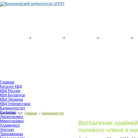
Главная
Каталог КВД
КВД России
КВД Беларуси
КВД Украины
КВД Узбекистана
Баланопостит
Сифилис
Вы сейчас тут:
Главная
→
Баланопостит
Уреаплазмоз
Микоплазмоз
Воспаление крайней 
Хламидиоз
полового члена и ко
Уретрит
Трихомониаз