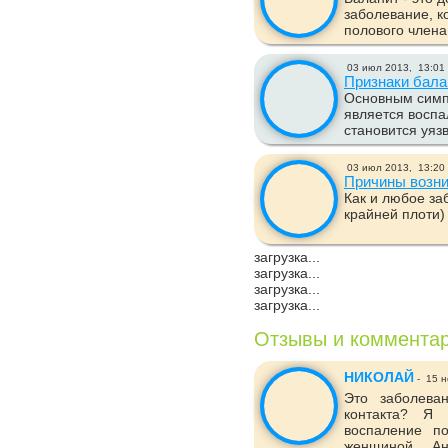
заболевание, к
полового члена.
03 июл 2013,
13:01
Признаки бала
Основным симп
является воспа
становится уязв
03 июл 2013,
13:20
Причины возни
Как и любое за
крайней плоти)
загрузка...
загрузка...
загрузка...
загрузка...
Отзывы и коммента
НИКОЛАЙ
-
15 н
Это заболева
контакта? Я 
воспаление п
женщиной. Ан