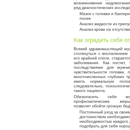
возникновения недомогани
ряд диагностических исслед
Мазок с головки и бактер
посев
Анализ жидкости из преп
Анализ крови на отсутств
Как оградить себя о
Всякий здравомыслящий мужч
столкнуться с воспалением 
его крайней плоти, стараетс
заболевания. Как постит,
последствиями для мужчи
чувствительности головки,
многочисленных глубоких т
иметь нормальную поло
следовательно, психологич
такого пациента.
Обезопасить себя м
профилактические мер
позволят обойти грозную бед
Постоянный уход за свои
достоинством необходимо
необходимостью каждого 
подобрать для себя хоро