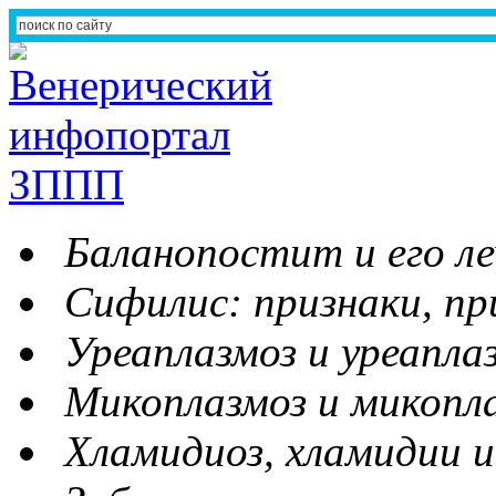
Баланопостит и его ле
Сифилис: признаки, пр
Уреаплазмоз и уреапла
Микоплазмоз и микопл
Хламидиоз, хламидии и