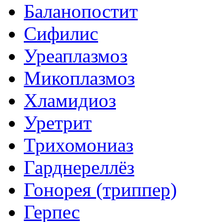
Баланопостит
Сифилис
Уреаплазмоз
Микоплазмоз
Хламидиоз
Уретрит
Трихомониаз
Гарднереллёз
Гонорея (триппер)
Герпес