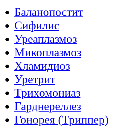
Баланопостит
Сифилис
Уреаплазмоз
Микоплазмоз
Хламидиоз
Уретрит
Трихомониаз
Гарднереллез
Гонорея (Триппер)